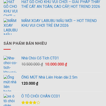
HẠT GỖ CHO KHU VUI CHƠI – GIẢI PHÁP THAY
THẾ CÁT AN TOÀN, CAO CẤP, HOT TREND 2026
MÂM XOAY LABUBU MẪU MỚI – HOT TREND
KHU VUI CHƠI TRẺ EM 2026
SẢN PHẨM BÁN NHIỀU
Nhà Chòi Cổ Tích CT01
Giá
Giá
10.500.000
₫
10.000.000
₫
gốc
hiện
là:
tại
ỐNG MÚT Nhà Liên Hoàn dài 2.5m
10.500.000 ₫.
là:
120.000
₫
10.000.000 ₫.
Ô TÔ CHÒI CHÂN CC01