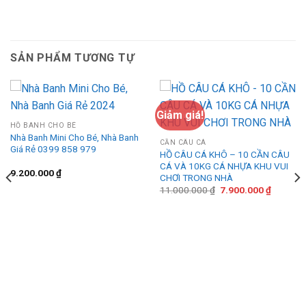
SẢN PHẨM TƯƠNG TỰ
Giảm giá!
HỒ BANH CHO BÉ
Nhà Banh Mini Cho Bé, Nhà Banh
CẦN CÂU CÁ
Giá Rẻ 0399 858 979
HỒ CÂU CÁ KHÔ – 10 CẦN CÂU
CÁ VÀ 10KG CÁ NHỰA KHU VUI
9.200.000
₫
CHƠI TRONG NHÀ
Giá
Giá
11.000.000
₫
7.900.000
₫
gốc
hiện
là:
tại
11.000.000 ₫.
là:
7.900.00