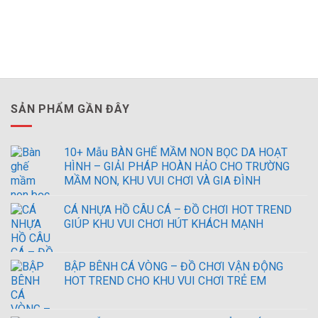
SẢN PHẨM GẦN ĐÂY
10+ Mẫu BÀN GHẾ MẦM NON BỌC DA HOẠT
HÌNH – GIẢI PHÁP HOÀN HẢO CHO TRƯỜNG
MẦM NON, KHU VUI CHƠI VÀ GIA ĐÌNH
CÁ NHỰA HỒ CÂU CÁ – ĐỒ CHƠI HOT TREND
GIÚP KHU VUI CHƠI HÚT KHÁCH MẠNH
BẬP BÊNH CÁ VÒNG – ĐỒ CHƠI VẬN ĐỘNG
HOT TREND CHO KHU VUI CHƠI TRẺ EM