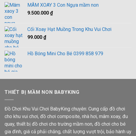
gốc
hiện
4.00
5
MÂM XOAY 3 Con Ngựa mầm non
là:
tại
sao
9.500.000
₫
3.000.000 ₫.
là:
2.900.000 ₫.
Cối Xoay Hạt Muồng Trong Khu Vui Chơi
99.000
₫
Hồ Bóng Mini Cho Bé 0399 858 979
THIẾT BỊ MẦM NON BABYKING
Đồ Chơi Khu Vui Chơi BabyKing chuyên: Cung cấp đồ chơi
cho khu vui chơi, đồ chơi composite, nhà hơi, mâm xoay, đu
quay, thiết bị đồ chơi cho trường mầm non, đồ chơi cho bé
gia đình, giá cả phải chăng, chất lượng vượt trội, bảo hành uy