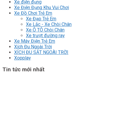
Xe điện đụng
Xe Điện Đụng Khu Vui Chơi
Xe Đồ Chơi Trẻ Em
Xe Đạp Trẻ Em
Xe Lắc - Xe Chòi Chân
Xe Ô TÔ Chòi Chân
Xe trượt đường ray
Xe Máy Điện Trẻ Em
Xích Đu Ngoài Trời
XÍCH ĐU SẮT NGOÀI TRỜI
Xopplay
Tin tức mới nhất