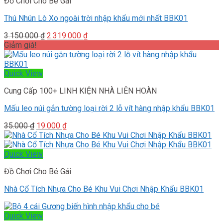
Đồ Chơi Cho Bé Gái
Thú Nhún Lò Xo ngoài trời nhập khẩu mới nhất BBK01
Giá
Giá
3.150.000
₫
2.319.000
₫
gốc
hiện
Giảm giá!
là:
tại
3.150.000 ₫.
là:
2.319.000 ₫.
Quick View
Cung Cấp 100+ LINH KIỆN NHÀ LIÊN HOÀN
Mấu leo núi gắn tường loại rời 2 lỗ vít hàng nhập khẩu BBK01
Giá
Giá
35.000
₫
19.000
₫
gốc
hiện
là:
tại
35.000 ₫.
là:
Quick View
19.000 ₫.
Đồ Chơi Cho Bé Gái
Nhà Cổ Tích Nhựa Cho Bé Khu Vui Chơi Nhập Khẩu BBK01
Quick View