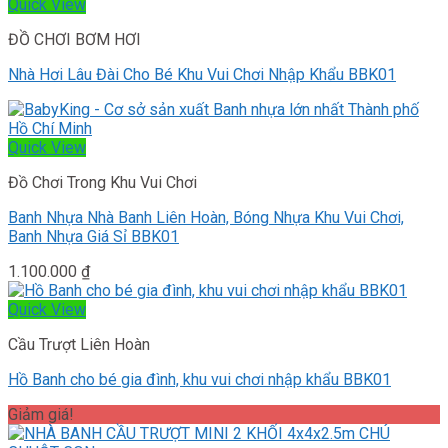
Quick View
ĐỒ CHƠI BƠM HƠI
Nhà Hơi Lâu Đài Cho Bé Khu Vui Chơi Nhập Khẩu BBK01
Quick View
Đồ Chơi Trong Khu Vui Chơi
Banh Nhựa Nhà Banh Liên Hoàn, Bóng Nhựa Khu Vui Chơi,
Banh Nhựa Giá Sỉ BBK01
1.100.000
₫
Quick View
Cầu Trượt Liên Hoàn
Hồ Banh cho bé gia đình, khu vui chơi nhập khẩu BBK01
Giảm giá!