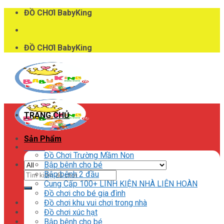
Skip
ĐỒ CHƠI BabyKing
to
content
ĐỒ CHƠI BabyKing
TRANG CHỦ
Sản Phẩm
Menu
Đồ Chơi Trường Mầm Non
Bập bênh cho bé
Tìm
Bập bênh 2 đầu
kiếm:
Cung Cấp 100+ LINH KIỆN NHÀ LIÊN HOÀN
Đồ chơi cho bé gia đình
Đồ chơi khu vui chơi trong nhà
Đồ chơi xúc hạt
Bập bênh cho bé