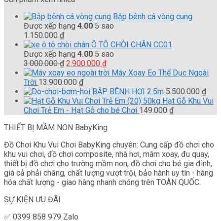
Bập bênh cá vòng cung
Được xếp hạng
4.00
5 sao
1.150.000
₫
Ô TÔ CHÒI CHÂN CC01
Được xếp hạng
4.00
5 sao
Giá
Giá
3.000.000
₫
2.900.000
₫
gốc
hiện
Máy Xoay Eo Thể Dục Ngoài
là:
tại
Trời
13.900.000
₫
3.000.000 ₫.
là:
BẬP BÊNH HƠI 2.5m
5.500.000
₫
2.900.000 ₫.
50kg Hạt Gỗ Khu Vui
Chơi Trẻ Em - Hạt Gỗ cho bé Chơi
149.000
₫
THIẾT BỊ MẦM NON BabyKing
Đồ Chơi Khu Vui Chơi BabyKing chuyên: Cung cấp đồ chơi cho
khu vui chơi, đồ chơi composite, nhà hơi, mâm xoay, đu quay,
thiết bị đồ chơi cho trường mầm non, đồ chơi cho bé gia đình,
giá cả phải chăng, chất lượng vượt trội, bảo hành uy tín - hàng
hóa chất lượng - giao hàng nhanh chóng trên TOÀN QUỐC.
SỰ KIỆN ƯU ĐÃI
✅ 0399 858 979 Zalo