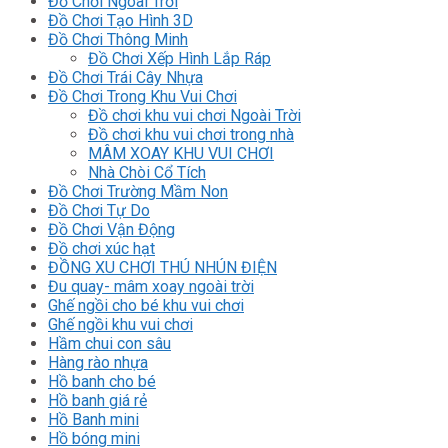
Đồ Chơi Ngoài Trời
Đồ Chơi Tạo Hình 3D
Đồ Chơi Thông Minh
Đồ Chơi Xếp Hình Lắp Ráp
Đồ Chơi Trái Cây Nhựa
Đồ Chơi Trong Khu Vui Chơi
Đồ chơi khu vui chơi Ngoài Trời
Đồ chơi khu vui chơi trong nhà
MÂM XOAY KHU VUI CHƠI
Nhà Chòi Cổ Tích
Đồ Chơi Trường Mầm Non
Đồ Chơi Tự Do
Đồ Chơi Vận Động
Đồ chơi xúc hạt
ĐỒNG XU CHƠI THÚ NHÚN ĐIỆN
Đu quay- mâm xoay ngoài trời
Ghế ngồi cho bé khu vui chơi
Ghế ngồi khu vui chơi
Hầm chui con sâu
Hàng rào nhựa
Hồ banh cho bé
Hồ banh giá rẻ
Hồ Banh mini
Hồ bóng mini