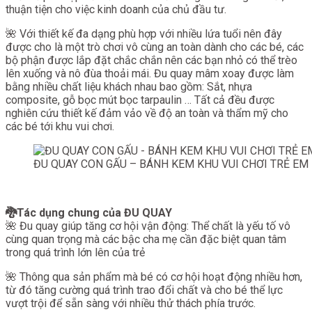
thuận tiện cho việc kinh doanh của chủ đầu tư.
🌺 Với thiết kế đa dạng phù hợp với nhiều lứa tuổi nên đây
được cho là một trò chơi vô cùng an toàn dành cho các bé, các
bộ phận được lắp đặt chắc chắn nên các bạn nhỏ có thể trèo
lên xuống và nô đùa thoải mái. Đu quay mâm xoay được làm
bằng nhiều chất liệu khách nhau bao gồm: Sắt, nhựa
composite, gỗ bọc mút bọc tarpaulin … Tất cả đều được
nghiên cứu thiết kế đảm vảo về độ an toàn và thẩm mỹ cho
các bé tới khu vui chơi.
ĐU QUAY CON GẤU – BÁNH KEM KHU VUI CHƠI TRẺ EM
🐉Tác dụng chung của ĐU QUAY
🌺 Đu quay giúp tăng cơ hội vận động: Thể chất là yếu tố vô
cùng quan trọng mà các bậc cha mẹ cần đặc biệt quan tâm
trong quá trình lớn lên của trẻ
🌺 Thông qua sản phẩm mà bé có cơ hội hoạt động nhiều hơn,
từ đó tăng cường quá trình trao đổi chất và cho bé thể lực
vượt trội để sẵn sàng với nhiều thử thách phía trước.