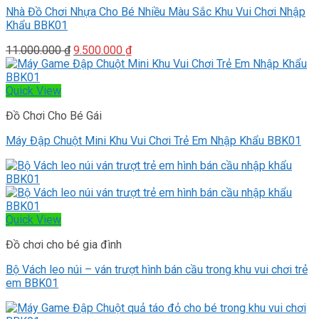
Nhà Đồ Chơi Nhựa Cho Bé Nhiều Màu Sắc Khu Vui Chơi Nhập
Khẩu BBK01
Giá
Giá
11.000.000
₫
9.500.000
₫
gốc
hiện
là:
tại
11.000.000 ₫.
là:
Quick View
9.500.000 ₫.
Đồ Chơi Cho Bé Gái
Máy Đập Chuột Mini Khu Vui Chơi Trẻ Em Nhập Khẩu BBK01
Quick View
Đồ chơi cho bé gia đình
Bộ Vách leo núi – ván trượt hình bán cầu trong khu vui chơi trẻ
em BBK01