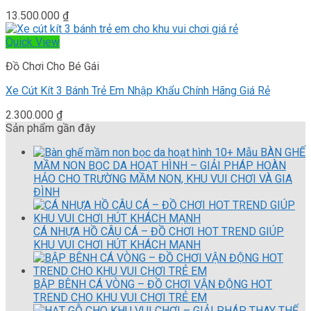
13.500.000
₫
Quick View
Đồ Chơi Cho Bé Gái
Xe Cút Kít 3 Bánh Trẻ Em Nhập Khẩu Chính Hãng Giá Rẻ
2.300.000
₫
Sản phẩm gần đây
10+ Mẫu BÀN GHẾ
MẦM NON BỌC DA HOẠT HÌNH – GIẢI PHÁP HOÀN
HẢO CHO TRƯỜNG MẦM NON, KHU VUI CHƠI VÀ GIA
ĐÌNH
CÁ NHỰA HỒ CÂU CÁ – ĐỒ CHƠI HOT TREND GIÚP
KHU VUI CHƠI HÚT KHÁCH MẠNH
BẬP BÊNH CÁ VÒNG – ĐỒ CHƠI VẬN ĐỘNG HOT
TREND CHO KHU VUI CHƠI TRẺ EM