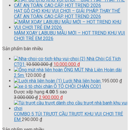
HẠT GỖ CHO KHU VUI CHƠI – GIẢI PHÁP THAY THẾ
CÁT AN TOÀN, CAO CẤP, HOT TREND 2026
MÂM XOAY LABUBU MẪU MỚI – HOT TREND KHU VUI
CHƠI TRẺ EM 2026
Sản phẩm bán nhiều
Nhà Chòi Cổ Tích
Giá
Giá
CT01
10.500.000
₫
10.000.000
₫
gốc
hiện
ỐNG MÚT Nhà Liên Hoàn dài
là:
tại
2.5m
120.000
₫
10.500.000 ₫.
là:
Lưới Nhà liên hoàn
195.000
₫
10.000.000 ₫.
Ô TÔ CHÒI CHÂN CC01
Được xếp hạng
4.00
5 sao
Giá
Giá
3.000.000
₫
2.900.000
₫
gốc
hiện
là:
tại
3.000.000 ₫.
là:
COMBO 5 TÚI TRƯỢT CẦU TRƯỢT KHU VUI CHƠI TRẺ
2.900.000 ₫.
EM
290.000
₫
Sản phẩm xem nhiều