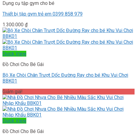
Dụng cụ tập gym cho bé
Thiết bị tập gym trẻ em 0399 858 979
1.300.000
₫
Quick View
Đồ Chơi Cho Bé Gái
Bộ Xe Chòi Chân Trượt Dốc Đường Ray cho bé Khu Vui Chơi
BBK01
Giảm giá!
Quick View
Đồ Chơi Cho Bé Gái