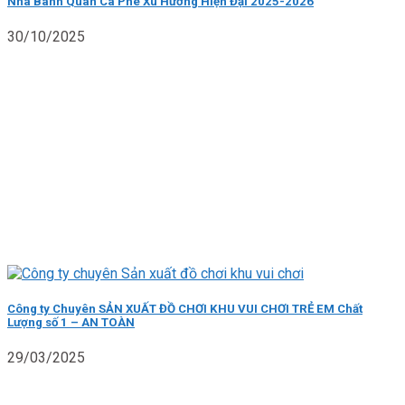
Nhà Banh Quán Cà Phê Xu Hướng Hiện Đại 2025-2026
30/10/2025
Công ty Chuyên SẢN XUẤT ĐỒ CHƠI KHU VUI CHƠI TRẺ EM Chất
Lượng số 1 – AN TOÀN
29/03/2025