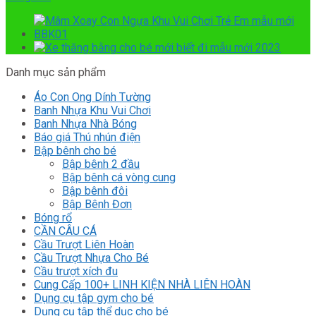
Danh mục sản phẩm
Áo Con Ong Dính Tường
Banh Nhựa Khu Vui Chơi
Banh Nhựa Nhà Bóng
Báo giá Thú nhún điện
Bập bênh cho bé
Bập bênh 2 đầu
Bập bênh cá vòng cung
Bập bênh đôi
Bập Bênh Đơn
Bóng rổ
CẦN CÂU CÁ
Cầu Trượt Liên Hoàn
Cầu Trượt Nhựa Cho Bé
Cầu trượt xích đu
Cung Cấp 100+ LINH KIỆN NHÀ LIÊN HOÀN
Dụng cụ tập gym cho bé
Dụng cụ tập thể dục cho bé