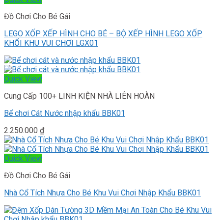
Đồ Chơi Cho Bé Gái
LEGO XỐP XẾP HÌNH CHO BÉ – BỘ XẾP HÌNH LEGO XỐP
KHỐI KHU VUI CHƠI LGX01
Quick View
Cung Cấp 100+ LINH KIỆN NHÀ LIÊN HOÀN
Bể chơi Cát Nước nhập khẩu BBK01
2.250.000
₫
Quick View
Đồ Chơi Cho Bé Gái
Nhà Cổ Tích Nhựa Cho Bé Khu Vui Chơi Nhập Khẩu BBK01