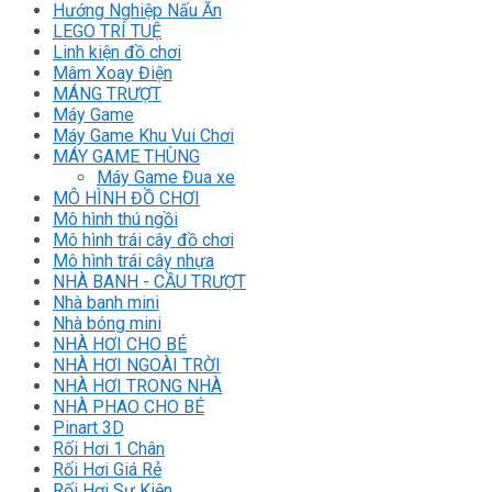
Hướng Nghiệp Nấu Ăn
LEGO TRÍ TUỆ
Linh kiện đồ chơi
Mâm Xoay Điện
MÁNG TRƯỢT
Máy Game
Máy Game Khu Vui Chơi
MÁY GAME THÙNG
Máy Game Đua xe
MÔ HÌNH ĐỒ CHƠI
Mô hình thú ngồi
Mô hình trái cây đồ chơi
Mô hình trái cây nhựa
NHÀ BANH - CẦU TRƯỢT
Nhà banh mini
Nhà bóng mini
NHÀ HƠI CHO BÉ
NHÀ HƠI NGOÀI TRỜI
NHÀ HƠI TRONG NHÀ
NHÀ PHAO CHO BÉ
Pinart 3D
Rối Hơi 1 Chân
Rối Hơi Giá Rẻ
Rối Hơi Sự Kiện