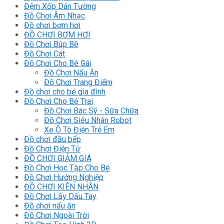
Đệm Xốp Dán Tường
Đồ Chơi Âm Nhạc
Đồ chơi bơm hơi
ĐỒ CHƠI BƠM HƠI
Đồ Chơi Búp Bê
Đồ Chơi Cát
Đồ Chơi Cho Bé Gái
Đồ Chơi Nấu Ăn
Đồ Chơi Trang Điểm
Đồ chơi cho bé gia đình
Đồ Chơi Cho Bé Trai
Đồ Chơi Bác Sỹ - Sữa Chữa
Đồ Chơi Siêu Nhân Robot
Xe Ô Tô Điện Trẻ Em
Đồ chơi đầu bếp
Đồ Chơi Điện Tử
ĐỒ CHƠI GIẢM GIÁ
Đồ Chơi Học Tập Cho Bé
Đồ Chơi Hướng Nghiệp
ĐỒ CHƠI KIÊN NHẪN
Đồ Chơi Lấy Dấu Tay
Đồ chơi nấu ăn
Đồ Chơi Ngoài Trời