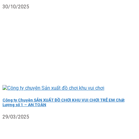
30/10/2025
Công ty Chuyên SẢN XUẤT ĐỒ CHƠI KHU VUI CHƠI TRẺ EM Chất
Lượng số 1 – AN TOÀN
29/03/2025