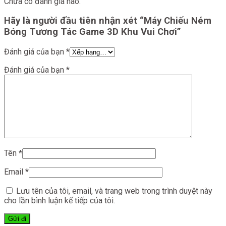
Chưa có đánh giá nào.
Hãy là người đầu tiên nhận xét “Máy Chiếu Ném
Bóng Tương Tác Game 3D Khu Vui Chơi”
Đánh giá của bạn
*
Đánh giá của bạn
*
Tên
*
Email
*
Lưu tên của tôi, email, và trang web trong trình duyệt này
cho lần bình luận kế tiếp của tôi.