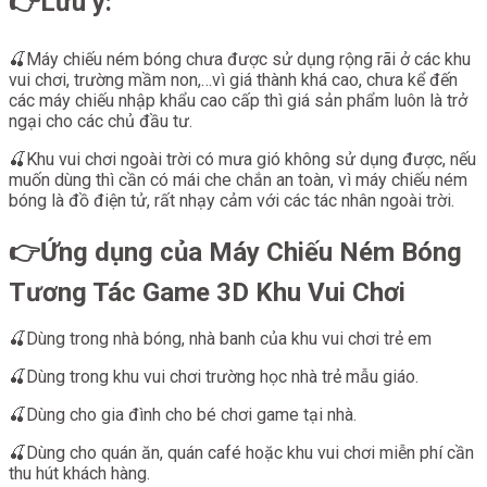
👉Lưu ý:
🍒Máy chiếu ném bóng chưa được sử dụng rộng rãi ở các khu
vui chơi, trường mầm non,…vì giá thành khá cao, chưa kể đến
các máy chiếu nhập khẩu cao cấp thì giá sản phẩm luôn là trở
ngại cho các chủ đầu tư.
🍒Khu vui chơi ngoài trời có mưa gió không sử dụng được, nếu
muốn dùng thì cần có mái che chắn an toàn, vì máy chiếu ném
bóng là đồ điện tử, rất nhạy cảm với các tác nhân ngoài trời.
👉Ứng dụng của Máy Chiếu Ném Bóng
Tương Tác Game 3D Khu Vui Chơi
🍒Dùng trong nhà bóng, nhà banh của khu vui chơi trẻ em
🍒Dùng trong khu vui chơi trường học nhà trẻ mẫu giáo.
🍒Dùng cho gia đình cho bé chơi game tại nhà.
🍒Dùng cho quán ăn, quán café hoặc khu vui chơi miễn phí cần
thu hút khách hàng.