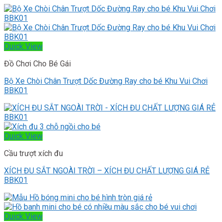
Quick View
Đồ Chơi Cho Bé Gái
Bộ Xe Chòi Chân Trượt Dốc Đường Ray cho bé Khu Vui Chơi
BBK01
Quick View
Cầu trượt xích đu
XÍCH ĐU SẮT NGOÀI TRỜI – XÍCH ĐU CHẤT LƯỢNG GIÁ RẺ
BBK01
Quick View