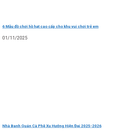
6 Mẫu đồ chơi hồ hạt cao cấp cho khu vui chơi trẻ em
01/11/2025
Nhà Banh Quán Cà Phê Xu Hướng Hiện Đại 2025-2026