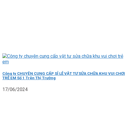
Công ty CHUYÊN CUNG CẤP SỈ LẺ VẬT TƯ SỬA CHỮA KHU VUI CHƠI
TRẺ EM Số 1 Trên Thị Trường
17/06/2024