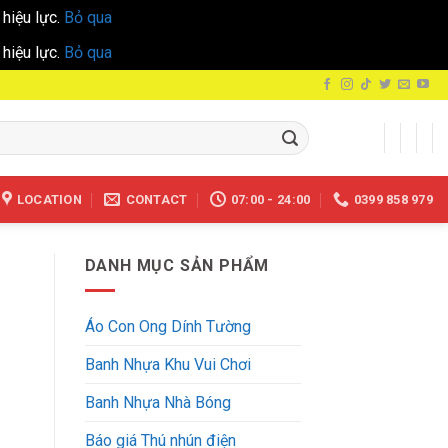
hiệu lực.
Bỏ qua
hiệu lực.
Bỏ qua
LOCATION
CONTACT
07:00 - 24:00
0399 858 979
DANH MỤC SẢN PHẨM
Áo Con Ong Dính Tường
Banh Nhựa Khu Vui Chơi
Banh Nhựa Nhà Bóng
Báo giá Thú nhún điện