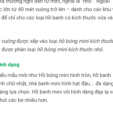
ta thường nghĩ đến từ mini, nghĩa là “nhỏ”. Ngoài
c lớn từ 40 mét vuông trở lên – dành cho các khu 
g để chỉ cho các loại hồ banh có kích thước vừa và
 vuông
được xếp vào loại
hồ bóng mini kích thướ
 được phân loại
hồ bóng mini kích thước nhỏ.
hình dạng
kiểu mẫu mới như Hồ bóng mini hình tròn, hồ banh
ình chữ nhật, nhà banh mini hình hạt đậu…. đa dạn
àng lựa chọn. Hồ banh mini với hình dáng đẹp lạ v
hút các bé nhiều hơn.