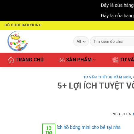
Đây là cửa hàng
Đây là cửa hàng
Skip
ĐỒ CHƠI BABYKING
to
content
Tìm
kiếm:
TRANG CHỦ
SẢN PHẨM
TƯ V
TƯ VẤN THIẾT BỊ MẦM NON
,
5+ LỢI ÍCH TUYỆT V
POSTED ON
13
Th3