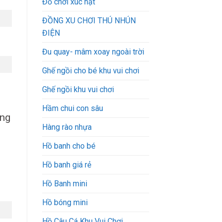
Đồ chơi xúc hạt
ĐỒNG XU CHƠI THÚ NHÚN
ĐIỆN
Đu quay- mâm xoay ngoài trời
Ghế ngồi cho bé khu vui chơi
Ghế ngồi khu vui chơi
Hầm chui con sâu
àng
Hàng rào nhựa
Hồ banh cho bé
Hồ banh giá rẻ
Hồ Banh mini
Hồ bóng mini
Hồ Câu Cá Khu Vui Chơi