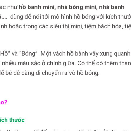
hác như
hồ banh mini, nhà bóng mini, nhà banh
ỏ….
dùng để nói tới mô hình hồ bóng với kích thư
nh hoặc trong các siêu thị mini, tiệm bách hóa, ti
“Hồ” và “Bóng”. Một vách hồ bành vây xung quanh
h nhiều màu sắc ở chính giữa. Có thể có thêm tha
để bé dễ dàng di chuyển ra vô hồ bóng.
ào?
ích thước