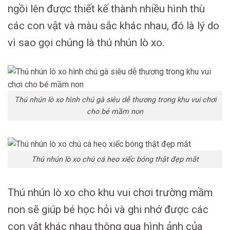
ngồi lên được thiết kế thành nhiều hình thù
các con vật và màu sắc khác nhau, đó là lý do
vì sao gọi chúng là thú nhún lò xo.
Thú nhún lò xo hình chú gà siêu dễ thương trong khu vui chơi
cho bé mầm non
Thú nhún lò xo chú cá heo xiếc bóng thật đẹp mắt
Thú nhún lò xo cho khu vui chơi trường mầm
non sẽ giúp bé học hỏi và ghi nhớ được các
con vật khác nhau thông qua hình ảnh của