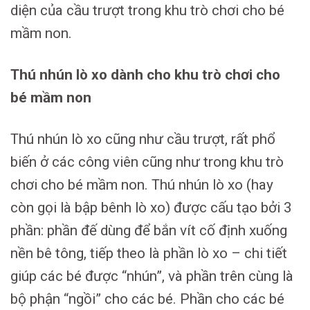
diện của cầu trượt trong khu trò chơi cho bé
mầm non.
Thú nhún lò xo dành cho khu trò chơi cho
bé mầm non
Thú nhún lò xo cũng như cầu trượt, rất phổ
biến ở các công viên cũng như trong khu trò
chơi cho bé mầm non. Thú nhún lò xo (hay
còn gọi là bập bênh lò xo) được cấu tạo bởi 3
phần: phần đế dùng để bắn vít cố định xuống
nền bê tông, tiếp theo là phần lò xo – chi tiết
giúp các bé được “nhún”, và phần trên cùng là
bộ phận “ngồi” cho các bé. Phần cho các bé