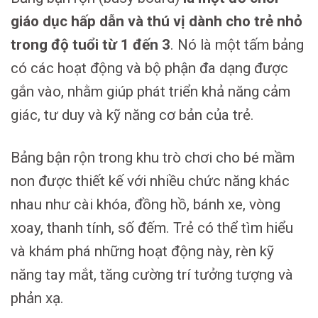
giáo dục hấp dẫn và thú vị dành cho trẻ nhỏ
trong độ tuổi từ 1 đến 3
. Nó là một tấm bảng
có các hoạt động và bộ phận đa dạng được
gắn vào, nhằm giúp phát triển khả năng cảm
giác, tư duy và kỹ năng cơ bản của trẻ.
Bảng bận rộn trong khu trò chơi cho bé mầm
non được thiết kế với nhiều chức năng khác
nhau như cài khóa, đồng hồ, bánh xe, vòng
xoay, thanh tính, số đếm. Trẻ có thể tìm hiểu
và khám phá những hoạt động này, rèn kỹ
năng tay mắt, tăng cường trí tưởng tượng và
phản xạ.