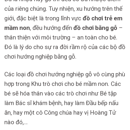
của riêng chúng. Tuy nhiện, xu hướng trên thế
giới, đặc biệt là trong lĩnh vực
đồ chơi trẻ em
mầm non
, đều hướng đến
đồ chơi bằng gỗ
–
thân thiện với môi trường – an toàn cho bé.
Đó là lý do cho sự ra đời rầm rộ của các bộ đồ
chơi hướng nghiệp bằng gỗ.
Các loại đồ chơi hướng nghiệp gỗ vô cùng phù
hợp trong Khu trò chơi cho bé mầm non. Các
bé sẽ hóa thân vào các trò chơi như Bé tập
làm Bác sĩ khám bệnh, hay làm Đầu bếp nấu
ăn, hay một cô Công chúa hay vị Hoàng Tử
nào đó,…