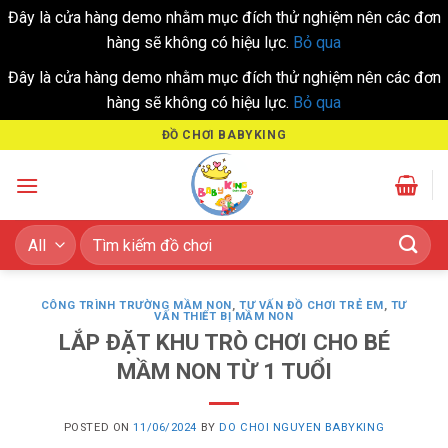
Đây là cửa hàng demo nhằm mục đích thử nghiệm nên các đơn
hàng sẽ không có hiệu lực.
Bỏ qua
Đây là cửa hàng demo nhằm mục đích thử nghiệm nên các đơn
hàng sẽ không có hiệu lực.
Bỏ qua
Skip
ĐỒ CHƠI BABYKING
to
content
Tìm
kiếm:
CÔNG TRÌNH TRƯỜNG MẦM NON
,
TƯ VẤN ĐỒ CHƠI TRẺ EM
,
TƯ
VẤN THIẾT BỊ MẦM NON
LẮP ĐẶT KHU TRÒ CHƠI CHO BÉ
MẦM NON TỪ 1 TUỔI
POSTED ON
11/06/2024
BY
DO CHOI NGUYEN BABYKING