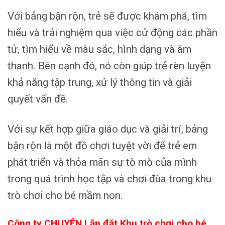
Với bảng bận rộn, trẻ sẽ được khám phá, tìm
hiểu và trải nghiệm qua việc cử động các phần
tử, tìm hiểu về màu sắc, hình dạng và âm
thanh. Bên cạnh đó, nó còn giúp trẻ rèn luyện
khả năng tập trung, xử lý thông tin và giải
quyết vấn đề.
Với sự kết hợp giữa giáo dục và giải trí, bảng
bận rộn là một đồ chơi tuyệt vời để trẻ em
phát triển và thỏa mãn sự tò mò của mình
trong quá trình học tập và chơi đùa trong khu
trò chơi cho bé mầm non.
Công ty CHUYÊN Lắp đặt Khu trò chơi cho bé