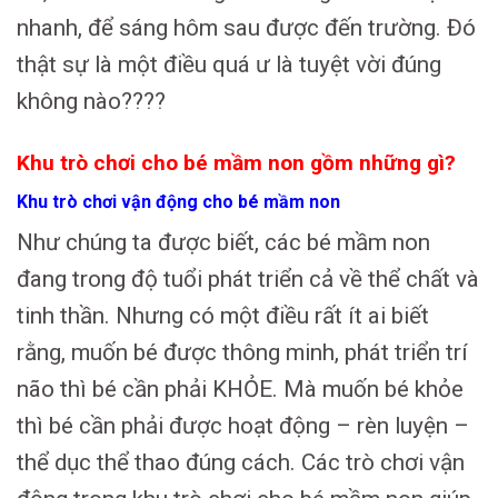
nhanh, để sáng hôm sau được đến trường. Đó
thật sự là một điều quá ư là tuyệt vời đúng
không nào????
Khu trò chơi cho bé mầm non gồm những gì?
Khu trò chơi vận động cho bé mầm non
Như chúng ta được biết, các bé mầm non
đang trong độ tuổi phát triển cả về thể chất và
tinh thần. Nhưng có một điều rất ít ai biết
rằng, muốn bé được thông minh, phát triển trí
não thì bé cần phải KHỎE. Mà muốn bé khỏe
thì bé cần phải được hoạt động – rèn luyện –
thể dục thể thao đúng cách. Các trò chơi vận