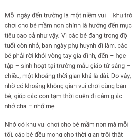
Mỗi ngày đến trường là một niềm vui – khu trò
chơi cho bé mầm non chính là hướng đến mục
tiêu cao cả như vậy. Vì các bé đang trong độ
tuổi còn nhỏ, ban ngày phụ huynh đi làm, các
bé phải rời khỏi vòng tay gia đình, đến – học
tập – sinh hoạt tại trường mẫu giáo từ sáng –
chiều, một khoảng thời gian khá là dài. Do vậy,
nhờ có khoảng không gian vui chơi cùng bạn
bè, giúp các con tạm thời quên đi cảm giác
nhớ cha – nhớ mẹ.
Nhớ có khu vui chơi cho bé mầm non mà mỗi
tối, các bé đều mong cho thời gian trôi thật