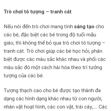
Trò chơi tô tượng – tranh cát
Nếu nói đến trò chơi mang tính
sáng tạo
cho
các bé, đặc biệt các bé trong độ tuổi mẫu
giáo, thì không thể bỏ qua trò chơi tô tượng –
tranh cát. Trò chơi giúp các bé học hỏi, phân
biệt được các màu sắc khác nhau và phối các
màu sắc đó một cách hài hòa theo trí tưởng
tượng của các bé.
Tượng thạch cao cho bé được tạo thành đa
dạng các hình dạng khác nhau từ con người,
nhân vật hoạt hình, các con vật, trái cây,…. Các