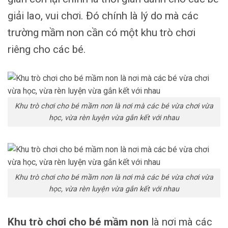
giải lao, vui chơi. Đó chính là lý do mà các
trường mầm non cần có một khu trò chơi
riêng cho các bé.
Khu trò chơi cho bé mầm non là nơi mà các bé vừa chơi vừa
học, vừa rèn luyện vừa gắn kết với nhau
Khu trò chơi cho bé mầm non là nơi mà các bé vừa chơi vừa
học, vừa rèn luyện vừa gắn kết với nhau
Khu trò chơi cho bé mầm non
là nơi mà các