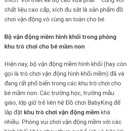
chất liệu cao cấp, xích đu sắt là sản phẩm đồ
chơi vận động vô cùng an toàn cho bé.
Bộ vận động mềm hình khối trong phòng
khu trò chơi cho bé mầm non
Hiện nay, bộ vận động mềm hình khối (hay còn
gọi là trò chơi vận động hình khối mềm) đã và
đang rất phổ biến trong các khu trò chơi cho
bé mầm non. Các trường học, trường mẫu
giáo, lớp giữ trẻ liên hệ Đồ chơi BabyKing để
lắp đặt
khu trò chơi vận động mềm
khá
nhiều. Phòng vui chơi vận động mềm với các