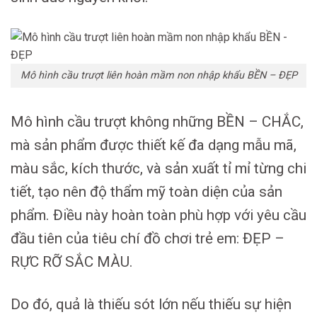
Mô hình cầu trượt liên hoàn mầm non nhập khẩu BỀN – ĐẸP
Mô hình cầu trượt không những BỀN – CHẮC,
mà sản phẩm được thiết kế đa dạng mẫu mã,
màu sắc, kích thước, và sản xuất tỉ mỉ từng chi
tiết, tạo nên độ thẩm mỹ toàn diện của sản
phẩm. Điều này hoàn toàn phù hợp với yêu cầu
đầu tiên của tiêu chí đồ chơi trẻ em: ĐẸP –
RỰC RỠ SẮC MÀU.
Do đó, quả là thiếu sót lớn nếu thiếu sự hiện