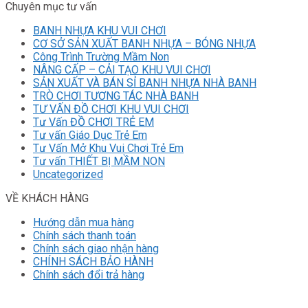
Chuyên mục tư vấn
BANH NHỰA KHU VUI CHƠI
CƠ SỞ SẢN XUẤT BANH NHỰA – BÓNG NHỰA
Công Trình Trường Mầm Non
NÂNG CẤP – CẢI TẠO KHU VUI CHƠI
SẢN XUẤT VÀ BÁN SỈ BANH NHỰA NHÀ BANH
TRÒ CHƠI TƯƠNG TÁC NHÀ BANH
TƯ VẤN ĐỒ CHƠI KHU VUI CHƠI
Tư Vấn ĐỒ CHƠI TRẺ EM
Tư vấn Giáo Dục Trẻ Em
Tư Vấn Mở Khu Vui Chơi Trẻ Em
Tư vấn THIẾT BỊ MẦM NON
Uncategorized
VỀ KHÁCH HÀNG
Hướng dẫn mua hàng
Chính sách thanh toán
Chính sách giao nhận hàng
CHÍNH SÁCH BẢO HÀNH
Chính sách đổi trả hàng