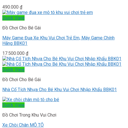
490.000
₫
Quick View
Đồ Chơi Cho Bé Gái
Máy Game Đua Xe Khu Vui Chơi Trẻ Em, Máy Game Chính
Hãng BBK01
17.500.000
₫
Quick View
Đồ Chơi Cho Bé Gái
Nhà Cổ Tích Nhựa Cho Bé Khu Vui Chơi Nhập Khẩu BBK01
Quick View
Đồ Chơi Trong Khu Vui Chơi
Xe Chòi Chân MÔ TÔ