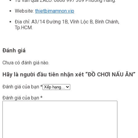
Tư vấn qua ZALO: 0868 997 369 Phương Hằng.
Website:
thietbimamnon.vip
Địa chỉ: A3/14 Đường 1B, Vĩnh Lộc B, Bình Chánh,
Tp.HCM.
Đánh giá
Chưa có đánh giá nào.
Hãy là người đầu tiên nhận xét “ĐỒ CHƠI NẤU ĂN”
Đánh giá của bạn
*
Đánh giá của bạn
*