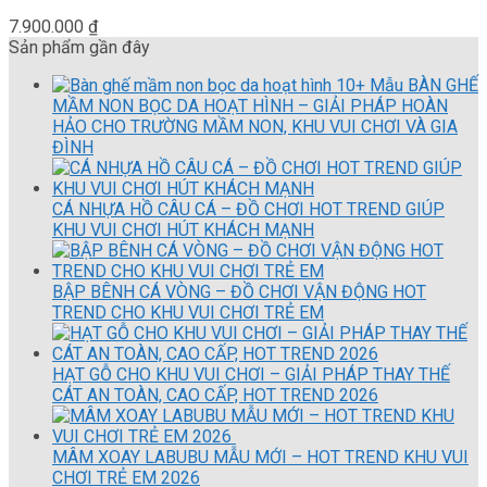
7.900.000
₫
Sản phẩm gần đây
10+ Mẫu BÀN GHẾ
MẦM NON BỌC DA HOẠT HÌNH – GIẢI PHÁP HOÀN
HẢO CHO TRƯỜNG MẦM NON, KHU VUI CHƠI VÀ GIA
ĐÌNH
CÁ NHỰA HỒ CÂU CÁ – ĐỒ CHƠI HOT TREND GIÚP
KHU VUI CHƠI HÚT KHÁCH MẠNH
BẬP BÊNH CÁ VÒNG – ĐỒ CHƠI VẬN ĐỘNG HOT
TREND CHO KHU VUI CHƠI TRẺ EM
HẠT GỖ CHO KHU VUI CHƠI – GIẢI PHÁP THAY THẾ
CÁT AN TOÀN, CAO CẤP, HOT TREND 2026
MÂM XOAY LABUBU MẪU MỚI – HOT TREND KHU VUI
CHƠI TRẺ EM 2026