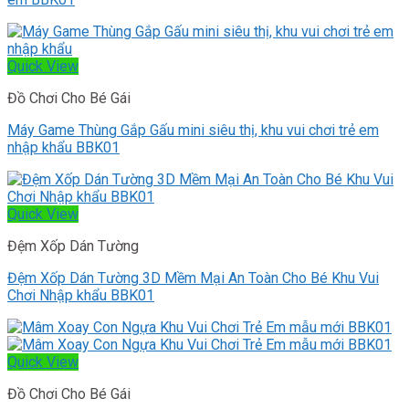
Quick View
Đồ Chơi Cho Bé Gái
Máy Game Thùng Gắp Gấu mini siêu thị, khu vui chơi trẻ em
nhập khẩu BBK01
Quick View
Đệm Xốp Dán Tường
Đệm Xốp Dán Tường 3D Mềm Mại An Toàn Cho Bé Khu Vui
Chơi Nhập khẩu BBK01
Quick View
Đồ Chơi Cho Bé Gái