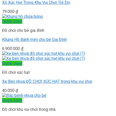
Xô Xúc Hạt Trong Khu Vui Chơi Trẻ Em
79.000
₫
Quick View
Đồ chơi cho bé gia đình
Khung Hồ Banh mini cho bé Gia Đình
6.900.000
₫
Quick View
Đồ chơi xúc hạt
Xe Ben nhựa ĐỒ CHƠI XÚC HẠT trong khu vui chơi
40.000
₫
Quick View
Đồ chơi khu vui chơi trong nhà