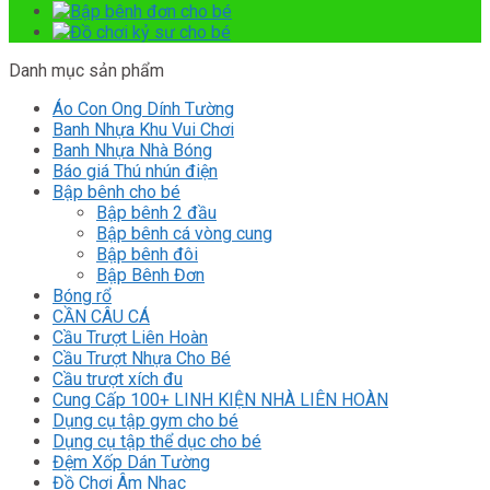
Danh mục sản phẩm
Áo Con Ong Dính Tường
Banh Nhựa Khu Vui Chơi
Banh Nhựa Nhà Bóng
Báo giá Thú nhún điện
Bập bênh cho bé
Bập bênh 2 đầu
Bập bênh cá vòng cung
Bập bênh đôi
Bập Bênh Đơn
Bóng rổ
CẦN CÂU CÁ
Cầu Trượt Liên Hoàn
Cầu Trượt Nhựa Cho Bé
Cầu trượt xích đu
Cung Cấp 100+ LINH KIỆN NHÀ LIÊN HOÀN
Dụng cụ tập gym cho bé
Dụng cụ tập thể dục cho bé
Đệm Xốp Dán Tường
Đồ Chơi Âm Nhạc