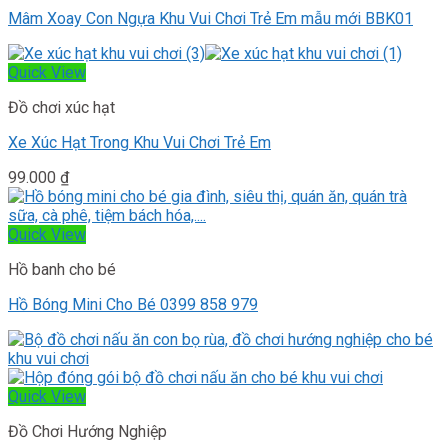
Mâm Xoay Con Ngựa Khu Vui Chơi Trẻ Em mẫu mới BBK01
Quick View
Đồ chơi xúc hạt
Xe Xúc Hạt Trong Khu Vui Chơi Trẻ Em
99.000
₫
Quick View
Hồ banh cho bé
Hồ Bóng Mini Cho Bé 0399 858 979
Quick View
Đồ Chơi Hướng Nghiệp