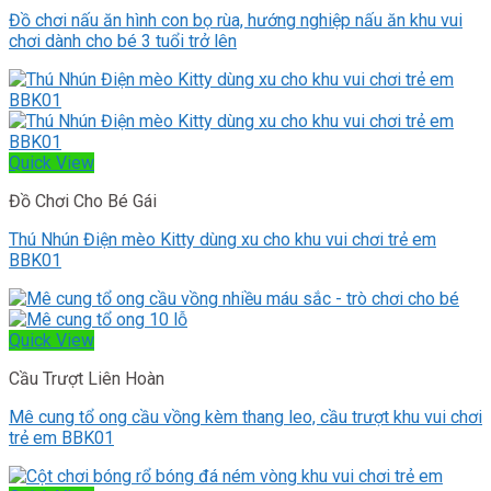
Đồ chơi nấu ăn hình con bọ rùa, hướng nghiệp nấu ăn khu vui
chơi dành cho bé 3 tuổi trở lên
Quick View
Đồ Chơi Cho Bé Gái
Thú Nhún Điện mèo Kitty dùng xu cho khu vui chơi trẻ em
BBK01
Quick View
Cầu Trượt Liên Hoàn
Mê cung tổ ong cầu vồng kèm thang leo, cầu trượt khu vui chơi
trẻ em BBK01