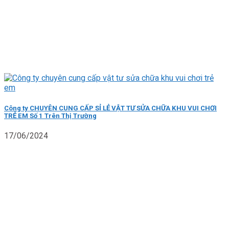
Công ty CHUYÊN CUNG CẤP SỈ LẺ VẬT TƯ SỬA CHỮA KHU VUI CHƠI
TRẺ EM Số 1 Trên Thị Trường
17/06/2024