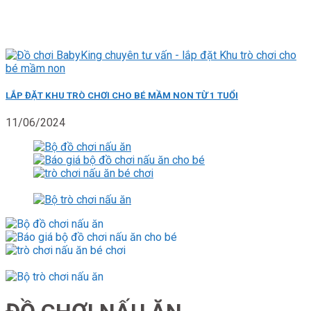
LẮP ĐẶT KHU TRÒ CHƠI CHO BÉ MẦM NON TỪ 1 TUỔI
11/06/2024