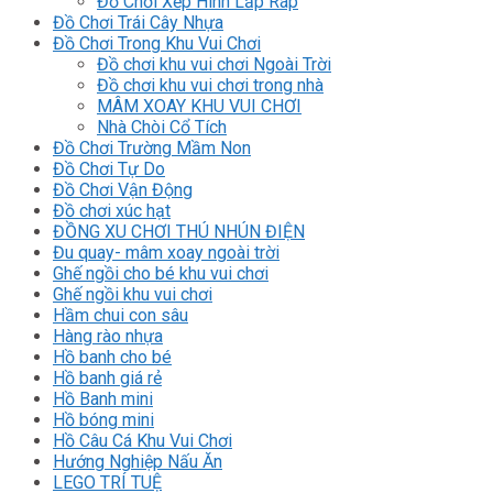
Đồ Chơi Xếp Hình Lắp Ráp
Đồ Chơi Trái Cây Nhựa
Đồ Chơi Trong Khu Vui Chơi
Đồ chơi khu vui chơi Ngoài Trời
Đồ chơi khu vui chơi trong nhà
MÂM XOAY KHU VUI CHƠI
Nhà Chòi Cổ Tích
Đồ Chơi Trường Mầm Non
Đồ Chơi Tự Do
Đồ Chơi Vận Động
Đồ chơi xúc hạt
ĐỒNG XU CHƠI THÚ NHÚN ĐIỆN
Đu quay- mâm xoay ngoài trời
Ghế ngồi cho bé khu vui chơi
Ghế ngồi khu vui chơi
Hầm chui con sâu
Hàng rào nhựa
Hồ banh cho bé
Hồ banh giá rẻ
Hồ Banh mini
Hồ bóng mini
Hồ Câu Cá Khu Vui Chơi
Hướng Nghiệp Nấu Ăn
LEGO TRÍ TUỆ