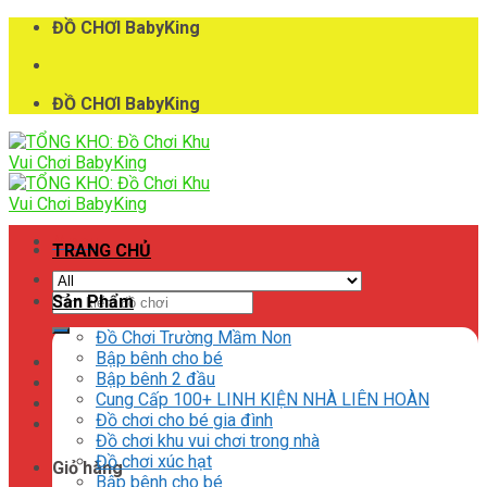
Skip
ĐỒ CHƠI BabyKing
to
content
ĐỒ CHƠI BabyKing
Menu
TRANG CHỦ
Tìm
Sản Phẩm
kiếm:
Đồ Chơi Trường Mầm Non
Bập bênh cho bé
Bập bênh 2 đầu
Cung Cấp 100+ LINH KIỆN NHÀ LIÊN HOÀN
Đồ chơi cho bé gia đình
Đồ chơi khu vui chơi trong nhà
Đồ chơi xúc hạt
Giỏ hàng
Bập bênh cho bé