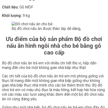
Chất liệu:
Gỗ MDF
Khối lượng:
9 kg
Bộ đồ chơi nấu ăn được tháo lắp dễ dàng,
Ưu điểm của bộ sản phẩm Bộ đồ chơi
nấu ăn hình ngôi nhà cho bé bằng gỗ
cao cấp
Bộ đồ chơi nấu ăn trẻ em với nhiều chi tiết thú vị, hấp dẫn
mang đến cho bé một không gian nhà bếp như thật
Các chi tiết của bộ đồ chơi nấu ăn trẻ em mô phòng giống với
thực tế mang đến một không gian nhà bếp giống như không
gian nhà bếp thực nhà mình cho các bé thêm thích thú. Bộ đồ
chơi trẻ em có màu chủ đạo là màu hồng, kết hợp hài hòa cùng
với các màu sắc tươi sáng khác đem đến một bộ đồ chơi nấu
ăn vô cùng đáng yêu.
Giống như một nhà bếp, bộ đồ chơi nấu ăn trẻ em gồm đầy đủ