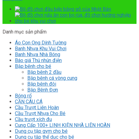
Danh mục sản phẩm
Áo Con Ong Dính Tường
Banh Nhựa Khu Vui Chơi
Banh Nhựa Nhà Bóng
Báo giá Thú nhún điện
Bập bênh cho bé
Bập bênh 2 đầu
Bập bênh cá vòng cung
Bập bênh đôi
Bập Bênh Đơn
Bóng rổ
CẦN CÂU CÁ
Cầu Trượt Liên Hoàn
Cầu Trượt Nhựa Cho Bé
Cầu trượt xích đu
Cung Cấp 100+ LINH KIỆN NHÀ LIÊN HOÀN
Dụng cụ tập gym cho bé
Dụng cụ tập thể dục cho bé