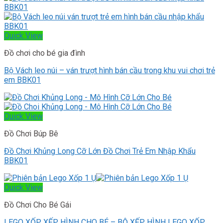
Quick View
Đồ chơi cho bé gia đình
Bộ Vách leo núi – ván trượt hình bán cầu trong khu vui chơi trẻ
em BBK01
Quick View
Đồ Chơi Búp Bê
Đồ Chơi Khủng Long Cỡ Lớn Đồ Chơi Trẻ Em Nhập Khẩu
BBK01
Quick View
Đồ Chơi Cho Bé Gái
LEGO XỐP XẾP HÌNH CHO BÉ – BỘ XẾP HÌNH LEGO XỐP