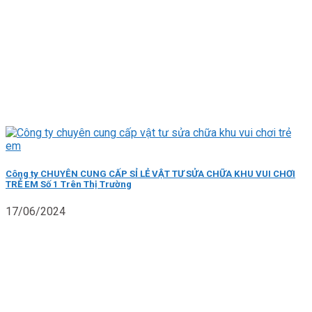
Công ty CHUYÊN CUNG CẤP SỈ LẺ VẬT TƯ SỬA CHỮA KHU VUI CHƠI
TRẺ EM Số 1 Trên Thị Trường
17/06/2024