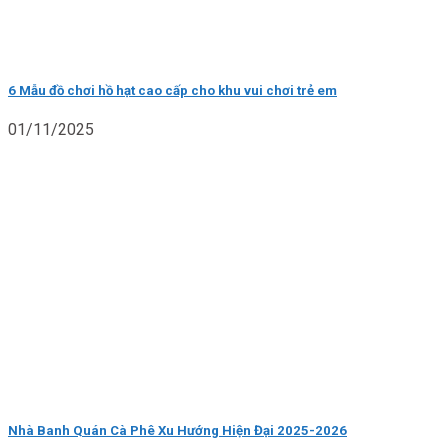
6 Mẫu đồ chơi hồ hạt cao cấp cho khu vui chơi trẻ em
01/11/2025
Nhà Banh Quán Cà Phê Xu Hướng Hiện Đại 2025-2026