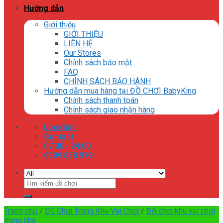
Hướng dẫn
Giới thiệu
GIỚI THIỆU
LIÊN HỆ
Our Stores
Chính sách bảo mật
FAQ
CHÍNH SÁCH BẢO HÀNH
Hướng dẫn mua hàng tại ĐỒ CHƠI BabyKing
Chính sách thanh toán
Chính sách giao nhận hàng
Location
Contact
07:00 - 24:00
0399 858 979
Tìm
kiếm:
Trang chủ
/
Đồ Chơi Trong Khu Vui Chơi
/
Đồ chơi khu vui chơi
trong nhà