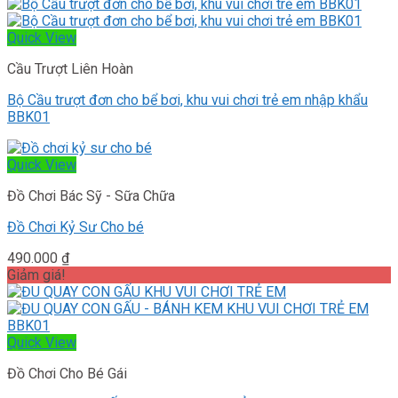
Quick View
Cầu Trượt Liên Hoàn
Bộ Cầu trượt đơn cho bể bơi, khu vui chơi trẻ em nhập khẩu
BBK01
Quick View
Đồ Chơi Bác Sỹ - Sữa Chữa
Đồ Chơi Kỷ Sư Cho bé
490.000
₫
Giảm giá!
Quick View
Đồ Chơi Cho Bé Gái