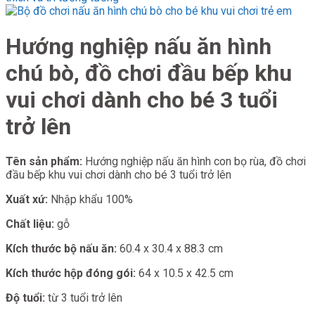
Hướng nghiệp nấu ăn hình
chú bò, đồ chơi đầu bếp khu
vui chơi dành cho bé 3 tuổi
trở lên
Tên sản phẩm:
Hướng nghiệp nấu ăn hình con bọ rùa, đồ chơi
đầu bếp khu vui chơi dành cho bé 3 tuổi trở lên
Xuất xứ:
Nhập khẩu 100%
Chất liệu:
gỗ
Kích thước bộ nấu ăn:
60.4 x 30.4 x 88.3 cm
Kích thước hộp đóng gói:
64 x 10.5 x 42.5 cm
Độ tuổi:
từ 3 tuổi trở lên