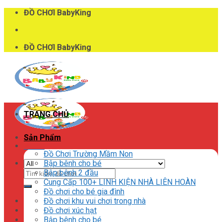
Skip
ĐỒ CHƠI BabyKing
to
content
ĐỒ CHƠI BabyKing
TRANG CHỦ
Sản Phẩm
Menu
Đồ Chơi Trường Mầm Non
Bập bênh cho bé
Tìm
Bập bênh 2 đầu
kiếm:
Cung Cấp 100+ LINH KIỆN NHÀ LIÊN HOÀN
Đồ chơi cho bé gia đình
Đồ chơi khu vui chơi trong nhà
Đồ chơi xúc hạt
Bập bênh cho bé