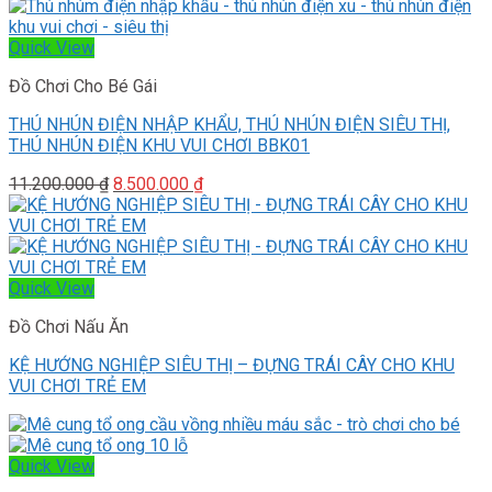
Quick View
Đồ Chơi Cho Bé Gái
THÚ NHÚN ĐIỆN NHẬP KHẨU, THÚ NHÚN ĐIỆN SIÊU THỊ,
THÚ NHÚN ĐIỆN KHU VUI CHƠI BBK01
Giá
Giá
11.200.000
₫
8.500.000
₫
gốc
hiện
là:
tại
11.200.000 ₫.
là:
8.500.000 ₫.
Quick View
Đồ Chơi Nấu Ăn
KỆ HƯỚNG NGHIỆP SIÊU THỊ – ĐỰNG TRÁI CÂY CHO KHU
VUI CHƠI TRẺ EM
Quick View