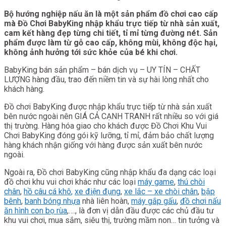
Bộ hướng nghiệp nấu ăn
là một sản phẩm đồ chơi cao cấp
mà Đồ Chơi BabyKing nhập khẩu trực tiếp từ nhà sản xuất,
cam kết hàng đẹp từng chi tiết, tỉ mỉ từng đường nét. Sản
phẩm được làm từ gỗ cao cấp, không mùi, không độc hại,
không ảnh hưởng tới sức khỏe của bé khi chơi.
BabyKing bán sản phẩm – bán dịch vụ – UY TÍN – CHẤT
LƯỢNG hàng đầu, trao đến niềm tin và sự hài lòng nhất cho
khách hàng.
Đồ chơi BabyKing được nhập khẩu trực tiếp từ nhà sản xuất
bên nước ngoài nên GIÁ CẢ CẠNH TRANH rất nhiều so với giá
thị trường. Hàng hóa giao cho khách được Đồ Chơi Khu Vui
Chơi BabyKing đóng gói kỹ lưỡng, tỉ mỉ, đảm bảo chất lượng
hàng khách nhận giống với hàng được sản xuất bên nước
ngoài.
Ngoài ra, Đồ chơi BabyKing cũng nhập khẩu đa dạng các loại
đồ chơi khu vui chơi khác như các loại
máy game
,
thú chòi
chân
,
hồ câu cá khô
,
xe điện đụng
,
xe lắc – xe chòi chân
,
bập
bênh
,
banh bóng nhựa
nhà liên hoàn,
máy gắp gấu
,
đồ chơi nấu
ăn hình con bọ rùa
,…., là đơn vị dẫn đầu được các chủ đầu tư
khu vui chơi, mua sắm, siêu thị, trường mầm non… tin tưởng và