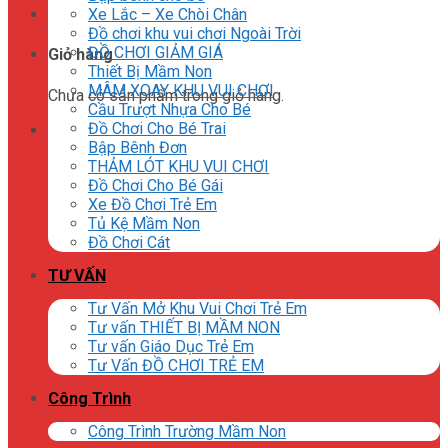
Xe Lắc – Xe Chòi Chân
Đồ chơi khu vui chơi Ngoài Trời
ĐỒ CHƠI GIẢM GIÁ
Giỏ hàng
Thiết Bị Mầm Non
MÂM XOAY KHU VUI CHƠI
Chưa có sản phẩm trong giỏ hàng.
Cầu Trượt Nhựa Cho Bé
Đồ Chơi Cho Bé Trai
Bập Bênh Đơn
THẢM LÓT KHU VUI CHƠI
Đồ Chơi Cho Bé Gái
Xe Đồ Chơi Trẻ Em
Tủ Kệ Mầm Non
Đồ Chơi Cát
TƯ VẤN
Tư Vấn Mở Khu Vui Chơi Trẻ Em
Tư vấn THIẾT BỊ MẦM NON
Tư vấn Giáo Dục Trẻ Em
Tư Vấn ĐỒ CHƠI TRẺ EM
Công Trình
Công Trình Trường Mầm Non