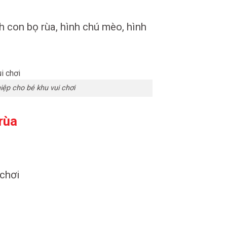
 con bọ rùa, hình chú mèo, hình
iệp cho bé khu vui chơi
rùa
 chơi