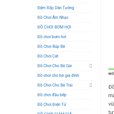
Đệm Xốp Dán Tường
Đồ Chơi Âm Nhạc
ĐỒ CHƠI BƠM HƠI
Đồ chơi bơm hơi
Đồ Chơi Búp Bê
Đồ Chơi Cát
Đồ Chơi Cho Bé Gái
MÔ
Đồ chơi cho bé gia đình
Đồ Chơi Cho Bé Trai
Đồ
Đồ chơi đầu bếp
mẫ
vừ
Đồ Chơi Điện Tử
tự