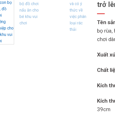
trở lê
Tên sả
bọ rùa,
chơi dà
Xuất xứ
Chất li
Kích th
Kích th
39cm