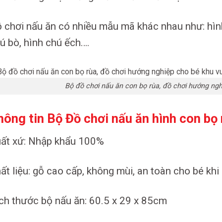
 chơi nấu ăn có nhiều mẫu mã khác nhau như: hình
ú bò, hình chú ếch….
Bộ đồ chơi nấu ăn con bọ rùa, đồ chơi hướng ngh
hông tin Bộ Đồ chơi nấu ăn hình con bọ 
ất xứ: Nhập khẩu 100%
ất liệu: gỗ cao cấp, không mùi, an toàn cho bé khi
ch thước bộ nấu ăn: 60.5 x 29 x 85cm