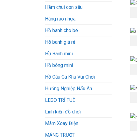
Hầm chui con sâu
Hàng rào nhựa
Hồ banh cho bé
Hồ banh giá rẻ
Hồ Banh mini
Hồ bóng mini
Hồ Câu Cá Khu Vui Chơi
Hướng Nghiệp Nấu Ăn
LEGO TRÍ TUỆ
Linh kiện đồ chơi
Mâm Xoay Điện
MÁNG TRƯỢT