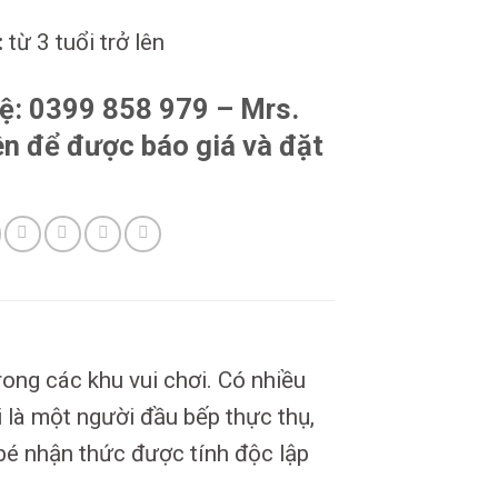
:
từ 3 tuổi trở lên
hệ: 0399 858 979 – Mrs.
n để được báo giá và đặt
rong các khu vui chơi. Có nhiều
 là một người đầu bếp thực thụ,
bé nhận thức được tính độc lập