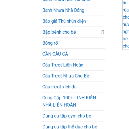
Banh Nhựa Nhà Bóng
Báo giá Thú nhún điện
Bập bênh cho bé
Bóng rổ
CẦN CÂU CÁ
Cầu Trượt Liên Hoàn
Cầu Trượt Nhựa Cho Bé
Cầu trượt xích đu
Cung Cấp 100+ LINH KIỆN
NHÀ LIÊN HOÀN
Dụng cụ tập gym cho bé
Dụng cụ tập thể dục cho bé