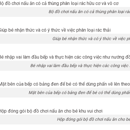
Bộ đồ chơi nấu ăn có cả thùng phân loại rá
Giúp bé nhận thức và có ý thức về việc ph
Bé nhập vai làm đầu bếp và thực hiện các công việc
Mặt bên của bếp có bảng đen để bé có thể dùng phấn 
Hộp đóng gói bộ đồ chơi nấu ăn cho bé