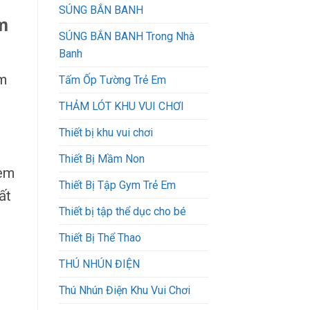
SÚNG BẮN BANH
m
SÚNG BẮN BANH Trong Nhà
Banh
ắm
Tấm Ốp Tường Trẻ Em
THẢM LÓT KHU VUI CHƠI
Thiết bị khu vui chơi
Thiết Bị Mầm Non
 em
Thiết Bị Tập Gym Trẻ Em
ất
Thiết bị tập thể dục cho bé
Thiết Bị Thể Thao
THÚ NHÚN ĐIỆN
Thú Nhún Điện Khu Vui Chơi