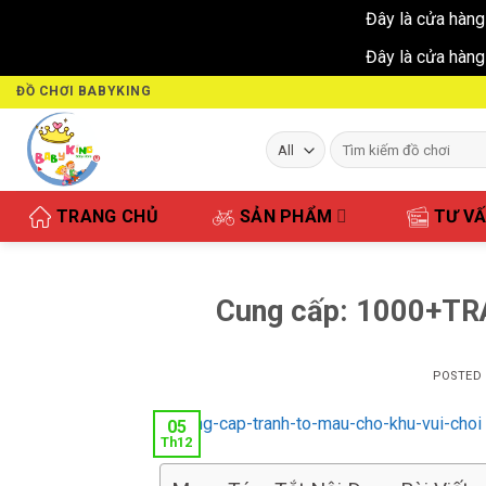
Đây là cửa hàng
Đây là cửa hàng
Skip
ĐỒ CHƠI BABYKING
to
content
Tìm
kiếm:
TRANG CHỦ
SẢN PHẨM
TƯ V
Cung cấp: 1000+TR
POSTED
05
Th12