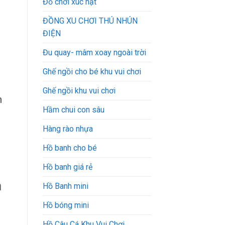
Đồ chơi xúc hạt
ĐỒNG XU CHƠI THÚ NHÚN
ĐIỆN
Đu quay- mâm xoay ngoài trời
Ghế ngồi cho bé khu vui chơi
Ghế ngồi khu vui chơi
n
Hầm chui con sâu
Hàng rào nhựa
Hồ banh cho bé
Hồ banh giá rẻ
n
Hồ Banh mini
Hồ bóng mini
Hồ Câu Cá Khu Vui Chơi