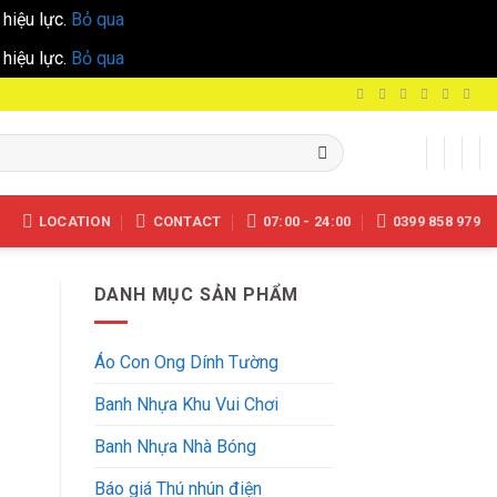
hiệu lực.
Bỏ qua
hiệu lực.
Bỏ qua
LOCATION
CONTACT
07:00 - 24:00
0399 858 979
DANH MỤC SẢN PHẨM
Áo Con Ong Dính Tường
Banh Nhựa Khu Vui Chơi
Banh Nhựa Nhà Bóng
Báo giá Thú nhún điện