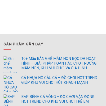
SẢN PHẨM GẦN ĐÂY
10+ Mẫu BÀN GHẾ MẦM NON BỌC DA HOẠT
HÌNH – GIẢI PHÁP HOÀN HẢO CHO TRƯỜNG
MẦM NON, KHU VUI CHƠI VÀ GIA ĐÌNH
CÁ NHỰA HỒ CÂU CÁ – ĐỒ CHƠI HOT TREND
GIÚP KHU VUI CHƠI HÚT KHÁCH MẠNH
BẬP BÊNH CÁ VÒNG – ĐỒ CHƠI VẬN ĐỘNG
HOT TREND CHO KHU VUI CHƠI TRẺ EM