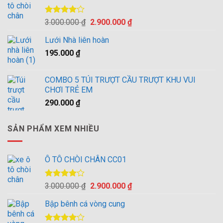
Được
Giá
Giá
3.000.000
₫
2.900.000
₫
xếp hạng
gốc
hiện
4.00
5
Lưới Nhà liên hoàn
là:
tại
sao
195.000
₫
3.000.000 ₫.
là:
2.900.000 ₫.
COMBO 5 TÚI TRƯỢT CẦU TRƯỢT KHU VUI
CHƠI TRẺ EM
290.000
₫
SẢN PHẨM XEM NHIỀU
Ô TÔ CHÒI CHÂN CC01
Được
Giá
Giá
3.000.000
₫
2.900.000
₫
xếp hạng
gốc
hiện
4.00
5
Bập bênh cá vòng cung
là:
tại
sao
3.000.000 ₫.
là: