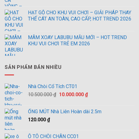
HẠT GỖ CHO KHU VUI CHƠI – GIẢI PHÁP THAY
THẾ CÁT AN TOÀN, CAO CẤP, HOT TREND 2026
MÂM XOAY LABUBU MẪU MỚI – HOT TREND
KHU VUI CHƠI TRẺ EM 2026
SẢN PHẨM BÁN NHIỀU
Nhà Chòi Cổ Tích CT01
Giá
Giá
10.500.000
₫
10.000.000
₫
gốc
hiện
là:
tại
ỐNG MÚT Nhà Liên Hoàn dài 2.5m
10.500.000 ₫.
là:
120.000
₫
10.000.000 ₫.
Ô TÔ CHÒI CHÂN CC01