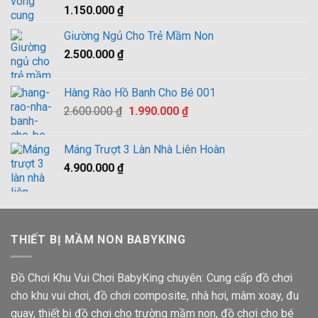
2.900.000 ₫.
Được
1.150.000
₫
xếp hạng
4.00
5
Giường Ngủ Cho Trẻ Mầm Non
sao
2.500.000
₫
Hàng Rào Hồ Banh Cho Bé 001
Giá
Giá
2.600.000
₫
1.990.000
₫
gốc
hiện
là:
tại
Máng Trượt 3 Làn Nhà Liên Hoàn
2.600.000 ₫.
là:
4.900.000
₫
1.990.000 ₫.
THIẾT BỊ MẦM NON BABYKING
Đồ Chơi Khu Vui Chơi BabyKing chuyên: Cung cấp đồ chơi
cho khu vui chơi, đồ chơi composite, nhà hơi, mâm xoay, đu
quay, thiết bị đồ chơi cho trường mầm non, đồ chơi cho bé