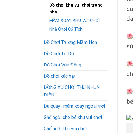
Đồ chơi khu vui chơi trong
dù
nhà
đả
MÂM XOAY KHU VUI CHƠI
Nhà Chòi Cổ Tích
Đồ Chơi Trường Mầm Non
sứ
Đồ Chơi Tự Do
Đồ Chơi Vận Động
ph
Đồ chơi xúc hạt
ĐỒNG XU CHƠI THÚ NHÚN
ĐIỆN
bé
Đu quay- mâm xoay ngoài trời
Ghế ngồi cho bé khu vui chơi
Ghế ngồi khu vui chơi