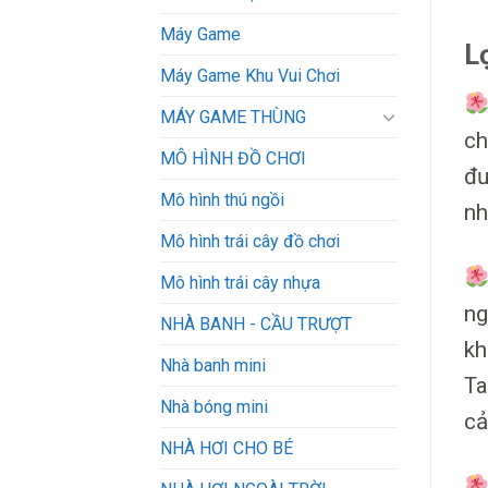
Máy Game
L
Máy Game Khu Vui Chơi
MÁY GAME THÙNG
ch
MÔ HÌNH ĐỒ CHƠI
đư
Mô hình thú ngồi
nh
Mô hình trái cây đồ chơi
Mô hình trái cây nhựa
ng
NHÀ BANH - CẦU TRƯỢT
kh
Nhà banh mini
Ta
Nhà bóng mini
cả
NHÀ HƠI CHO BÉ