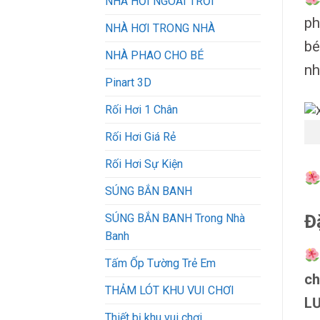
NHÀ HƠI NGOÀI TRỜI
ph
NHÀ HƠI TRONG NHÀ
bé
NHÀ PHAO CHO BÉ
nh
Pinart 3D
Rối Hơi 1 Chân
Rối Hơi Giá Rẻ
Rối Hơi Sự Kiện
SÚNG BẮN BANH
Đ
SÚNG BẮN BANH Trong Nhà
Banh
Tấm Ốp Tường Trẻ Em
ch
THẢM LÓT KHU VUI CHƠI
LƯ
Thiết bị khu vui chơi