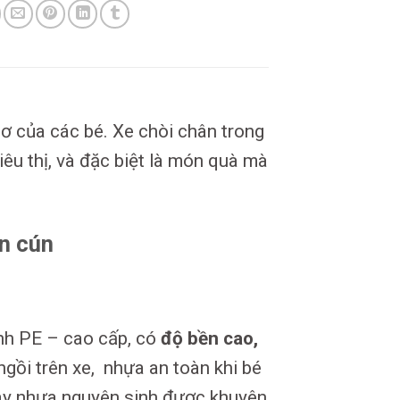
hơ của các bé. Xe chòi chân trong
iêu thị, và đặc biệt là món quà mà
on cún
nh PE – cao cấp, có
độ bền cao,
ngồi trên xe, nhựa an toàn khi bé
 nay nhựa nguyên sinh được khuyên