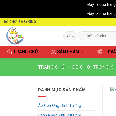
Đây là cửa hàng
Đây là cửa hàng
Skip
ĐỒ CHƠI BABYKING
to
content
Tìm
kiếm:
TRANG CHỦ
SẢN PHẨM
TƯ V
TRANG CHỦ
/
ĐỒ CHƠI TRONG KH
DANH MỤC SẢN PHẨM
Áo Con Ong Dính Tường
Banh Nhựa Khu Vui Chơi