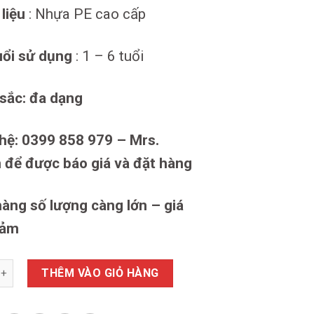
liệu
: Nhựa PE cao cấp
uổi sử dụng
: 1 – 6 tuổi
sắc: đa dạng
hệ: 0399 858 979 – Mrs.
 để được báo giá và đặt hàng
àng số lượng càng lớn – giá
iảm
hân cho bé hình con cún, xe chòi chân cho bé khu vui chơi trẻ 
THÊM VÀO GIỎ HÀNG