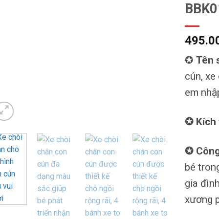
BBK0
495.0
✪
Tên 
cún, xe
em nhậ
✪ Kích
✪ Công
bé tron
gia đìn
xương p