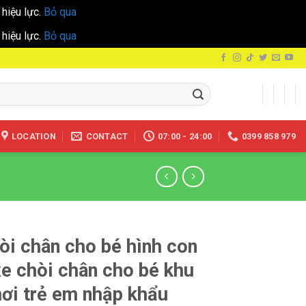
hiệu lực.
Bỏ qua
hiệu lực.
Bỏ qua
LOCATION
CONTACT
07:00 - 24:00
0399 858 979
òi chân cho bé hình con
xe chòi chân cho bé khu
hơi trẻ em nhập khẩu