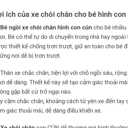
ợi ích của xe chòi chân cho bé hình con
Bé ngồi xe chòi chân hình con cún
cho bé nhiều 
ơi. Bé có thể tự do di chuyển trong nhà hay ngoài 
ợc thiết kế chống trơn trượt, giữ an toàn cho bé đặ
ững nơi dễ bị trơn trượt.
Thân xe chắc chắn, tiện lợi với chỗ ngồi sâu, rộng.
ơi dễ dàng. Thiết kế này sẽ tạo cảm giác thoải má
ông gặp bất cứ trở ngại nào.
y cầm chắc chắn, khoảng cách từ yên xe đến tay 
m giác thoải mái, dễ dàng điều khiển xe.
Xe chòi chân
con CÚN dễ thương mà bình thường 