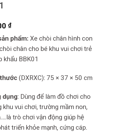
1
00
₫
sản phẩm:
Xe chòi chân hình con
 chòi chân cho bé khu vui chơi trẻ
p khẩu BBK01
 thước
(DXRXC): 75 × 37 × 50 cm
 dụng
: Dùng để làm đồ chơi cho
g khu vui chơi, trường mầm non,
h….là trò chơi vận động giúp hệ
hát triển khỏe mạnh, cứng cáp.