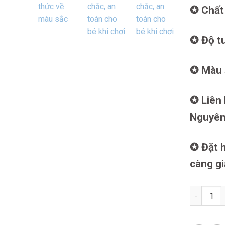
✪ Chất 
✪ Độ t
✪ Màu 
✪ Liên 
Nguyên
✪ Đặt h
càng g
Xe chòi c