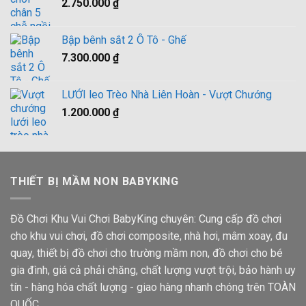
2.750.000
₫
Bập bênh sắt 2 Ô Tô - Ghế
7.300.000
₫
LƯỚI leo Trèo Nhà Liên Hoàn - Vượt Chướng
1.200.000
₫
THIẾT BỊ MẦM NON BABYKING
Đồ Chơi Khu Vui Chơi BabyKing chuyên: Cung cấp đồ chơi
cho khu vui chơi, đồ chơi composite, nhà hơi, mâm xoay, đu
quay, thiết bị đồ chơi cho trường mầm non, đồ chơi cho bé
gia đình, giá cả phải chăng, chất lượng vượt trội, bảo hành uy
tín - hàng hóa chất lượng - giao hàng nhanh chóng trên TOÀN
QUỐC.