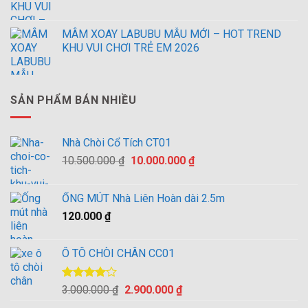
MÂM XOAY LABUBU MẪU MỚI – HOT TREND
KHU VUI CHƠI TRẺ EM 2026
SẢN PHẨM BÁN NHIỀU
Nhà Chòi Cổ Tích CT01
Giá
Giá
10.500.000
₫
10.000.000
₫
gốc
hiện
là:
tại
ỐNG MÚT Nhà Liên Hoàn dài 2.5m
10.500.000 ₫.
là:
120.000
₫
10.000.000 ₫.
Ô TÔ CHÒI CHÂN CC01
Được
Giá
Giá
3.000.000
₫
2.900.000
₫
xếp hạng
gốc
hiện