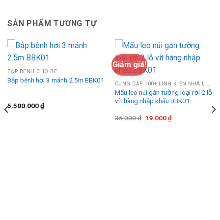
SẢN PHẨM TƯƠNG TỰ
Giảm giá!
BẬP BÊNH CHO BÉ
Bập bênh hơi 3 mảnh 2.5m BBK01
CUNG CẤP 100+ LINH KIỆN NHÀ LIÊN HOÀN
Mấu leo núi gắn tường loại rời 2 lỗ
vít hàng nhập khẩu BBK01
5.500.000
₫
Giá
Giá
35.000
₫
19.000
₫
gốc
hiện
là:
tại
35.000 ₫.
là:
19.000 ₫.