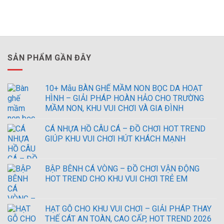
SẢN PHẨM GẦN ĐÂY
10+ Mẫu BÀN GHẾ MẦM NON BỌC DA HOẠT
HÌNH – GIẢI PHÁP HOÀN HẢO CHO TRƯỜNG
MẦM NON, KHU VUI CHƠI VÀ GIA ĐÌNH
CÁ NHỰA HỒ CÂU CÁ – ĐỒ CHƠI HOT TREND
GIÚP KHU VUI CHƠI HÚT KHÁCH MẠNH
BẬP BÊNH CÁ VÒNG – ĐỒ CHƠI VẬN ĐỘNG
HOT TREND CHO KHU VUI CHƠI TRẺ EM
HẠT GỖ CHO KHU VUI CHƠI – GIẢI PHÁP THAY
THẾ CÁT AN TOÀN, CAO CẤP, HOT TREND 2026