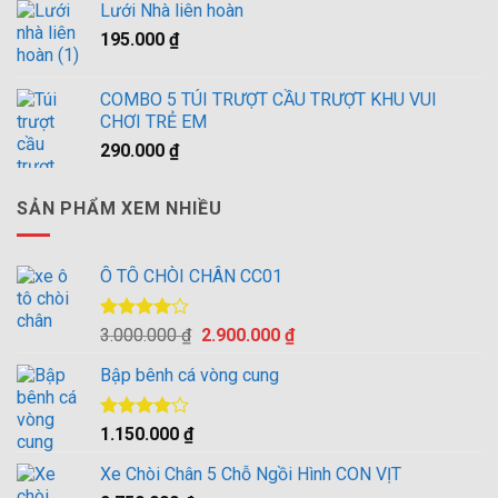
4.00
5
Lưới Nhà liên hoàn
là:
tại
sao
195.000
₫
3.000.000 ₫.
là:
2.900.000 ₫.
COMBO 5 TÚI TRƯỢT CẦU TRƯỢT KHU VUI
CHƠI TRẺ EM
290.000
₫
SẢN PHẨM XEM NHIỀU
Ô TÔ CHÒI CHÂN CC01
Được
Giá
Giá
3.000.000
₫
2.900.000
₫
xếp hạng
gốc
hiện
4.00
5
Bập bênh cá vòng cung
là:
tại
sao
3.000.000 ₫.
là:
2.900.000 ₫.
Được
1.150.000
₫
xếp hạng
4.00
5
Xe Chòi Chân 5 Chỗ Ngồi Hình CON VỊT
sao