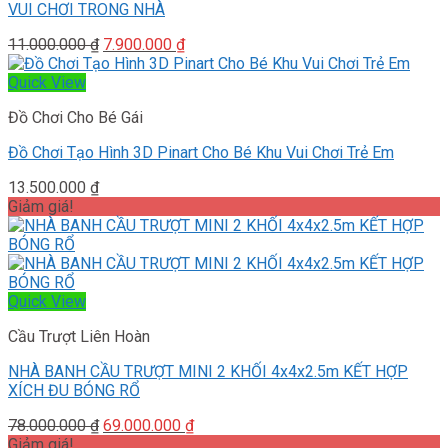
VUI CHƠI TRONG NHÀ
Giá
Giá
11.000.000
₫
7.900.000
₫
gốc
hiện
là:
tại
Quick View
11.000.000 ₫.
là:
Đồ Chơi Cho Bé Gái
7.900.000 ₫.
Đồ Chơi Tạo Hình 3D Pinart Cho Bé Khu Vui Chơi Trẻ Em
13.500.000
₫
Giảm giá!
Quick View
Cầu Trượt Liên Hoàn
NHÀ BANH CẦU TRƯỢT MINI 2 KHỐI 4x4x2.5m KẾT HỢP
XÍCH ĐU BÓNG RỔ
Giá
Giá
78.000.000
₫
69.000.000
₫
gốc
hiện
Giảm giá!