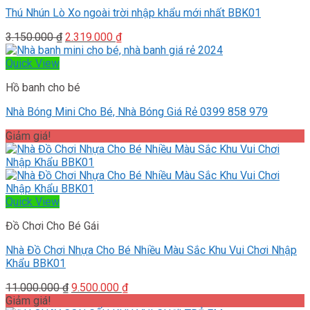
Thú Nhún Lò Xo ngoài trời nhập khẩu mới nhất BBK01
Giá
Giá
3.150.000
₫
2.319.000
₫
gốc
hiện
là:
tại
Quick View
3.150.000 ₫.
là:
Hồ banh cho bé
2.319.000 ₫.
Nhà Bóng Mini Cho Bé, Nhà Bóng Giá Rẻ 0399 858 979
Giảm giá!
Quick View
Đồ Chơi Cho Bé Gái
Nhà Đồ Chơi Nhựa Cho Bé Nhiều Màu Sắc Khu Vui Chơi Nhập
Khẩu BBK01
Giá
Giá
11.000.000
₫
9.500.000
₫
gốc
hiện
Giảm giá!