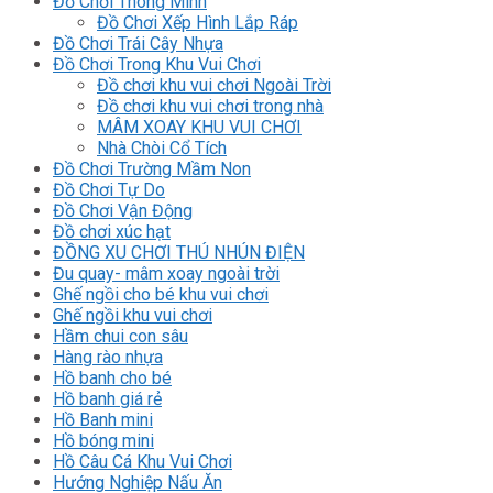
Đồ Chơi Thông Minh
Đồ Chơi Xếp Hình Lắp Ráp
Đồ Chơi Trái Cây Nhựa
Đồ Chơi Trong Khu Vui Chơi
Đồ chơi khu vui chơi Ngoài Trời
Đồ chơi khu vui chơi trong nhà
MÂM XOAY KHU VUI CHƠI
Nhà Chòi Cổ Tích
Đồ Chơi Trường Mầm Non
Đồ Chơi Tự Do
Đồ Chơi Vận Động
Đồ chơi xúc hạt
ĐỒNG XU CHƠI THÚ NHÚN ĐIỆN
Đu quay- mâm xoay ngoài trời
Ghế ngồi cho bé khu vui chơi
Ghế ngồi khu vui chơi
Hầm chui con sâu
Hàng rào nhựa
Hồ banh cho bé
Hồ banh giá rẻ
Hồ Banh mini
Hồ bóng mini
Hồ Câu Cá Khu Vui Chơi
Hướng Nghiệp Nấu Ăn