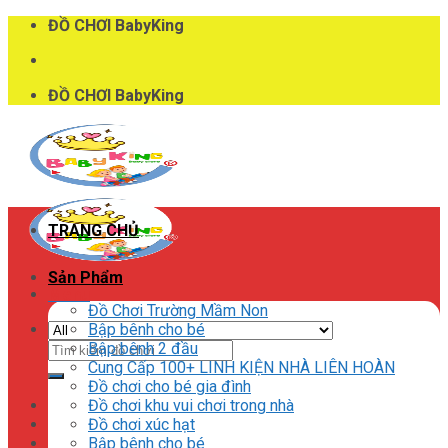
Skip
ĐỒ CHƠI BabyKing
to
content
ĐỒ CHƠI BabyKing
TRANG CHỦ
Sản Phẩm
Menu
Đồ Chơi Trường Mầm Non
Bập bênh cho bé
Tìm
Bập bênh 2 đầu
kiếm:
Cung Cấp 100+ LINH KIỆN NHÀ LIÊN HOÀN
Đồ chơi cho bé gia đình
Đồ chơi khu vui chơi trong nhà
Đồ chơi xúc hạt
Bập bênh cho bé