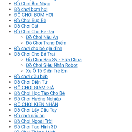
Đồ Chơi Âm Nhạc
Đồ chơi bơm hơi
ĐỒ CHƠI BƠM HƠI
Đồ Chơi Búp Bê
Đồ Chơi Cát
Đồ Chơi Cho Bé Gái
Đồ Chơi Nấu Ăn
Đồ Chơi Trang Điểm
Đồ chơi cho bé gia đình
Đồ Chơi Cho Bé Trai
Đồ Chơi Bác Sỹ - Sữa Chữa
Đồ Chơi Siêu Nhân Robot
Xe Ô Tô Điện Trẻ Em
Đồ chơi đầu bếp
Đồ Chơi Điện Tử
ĐỒ CHƠI GIẢM GIÁ
Đồ Chơi Học Tập Cho Bé
Đồ Chơi Hướng Nghiệp
ĐỒ CHƠI KIÊN NHẪN
Đồ Chơi Lấy Dấu Tay
Đồ chơi nấu ăn
Đồ Chơi Ngoài Trời
Đồ Chơi Tạo Hình 3D