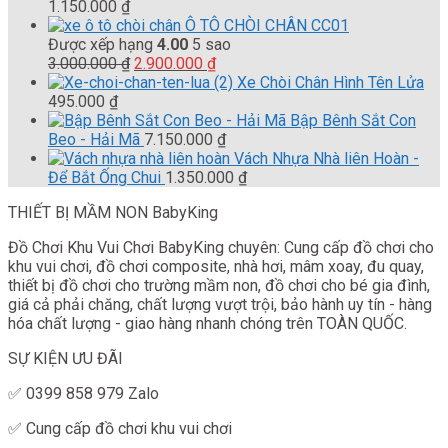
1.150.000
₫
Ô TÔ CHÒI CHÂN CC01
Được xếp hạng
4.00
5 sao
Giá
Giá
3.000.000
₫
2.900.000
₫
gốc
hiện
Xe Chòi Chân Hình Tên Lửa
là:
tại
495.000
₫
3.000.000 ₫.
là:
Bập Bênh Sắt Con
2.900.000 ₫.
Beo - Hải Mã
7.150.000
₫
Vách Nhựa Nhà liên Hoàn -
Để Bắt Ống Chui
1.350.000
₫
THIẾT BỊ MẦM NON BabyKing
Đồ Chơi Khu Vui Chơi BabyKing chuyên: Cung cấp đồ chơi cho
khu vui chơi, đồ chơi composite, nhà hơi, mâm xoay, đu quay,
thiết bị đồ chơi cho trường mầm non, đồ chơi cho bé gia đình,
giá cả phải chăng, chất lượng vượt trội, bảo hành uy tín - hàng
hóa chất lượng - giao hàng nhanh chóng trên TOÀN QUỐC.
SỰ KIỆN ƯU ĐÃI
✅ 0399 858 979 Zalo
✅ Cung cấp đồ chơi khu vui chơi