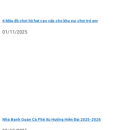
6 Mẫu đồ chơi hồ hạt cao cấp cho khu vui chơi trẻ em
01/11/2025
Nhà Banh Quán Cà Phê Xu Hướng Hiện Đại 2025-2026