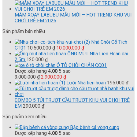
MÂM XOAY LABUBU MẪU MỚI – HOT TREND KHU VUI
CHƠI TRẺ EM 2026
Sản phẩm bán nhiều
Nhà Chòi Cổ Tích
Giá
Giá
CT01
10.500.000
₫
10.000.000
₫
gốc
hiện
ỐNG MÚT Nhà Liên Hoàn dài
là:
tại
2.5m
120.000
₫
10.500.000 ₫.
là:
Ô TÔ CHÒI CHÂN CC01
10.000.000 ₫.
Được xếp hạng
4.00
5 sao
Giá
Giá
3.000.000
₫
2.900.000
₫
gốc
hiện
Lưới Nhà liên hoàn
195.000
₫
là:
tại
3.000.000 ₫.
là:
2.900.000 ₫.
COMBO 5 TÚI TRƯỢT CẦU TRƯỢT KHU VUI CHƠI TRẺ
EM
290.000
₫
Sản phẩm xem nhiều
Bập bênh cá vòng cung
Được xếp hạng
4.00
5 sao