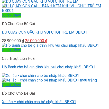
là:
tại
11.000.000 ₫.
là:
9.500.000 ₫.
Quick View
Đồ Chơi Cho Bé Gái
ĐU QUAY CON GẤU KHU VUI CHƠI TRẺ EM BBK01
Giá
Giá
28.900.000
₫
25.000.000
₫
gốc
hiện
là:
tại
Quick View
28.900.000 ₫.
là:
Cầu Trượt Liên Hoàn
25.000.000 ₫.
Hồ Banh cho bé gia đình, khu vui chơi nhập khẩu BBK01
Quick View
Đồ Chơi Cho Bé Gái
Xe lắc – chòi chân cho bé nhập khẩu BBK01