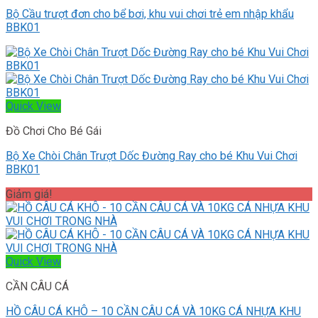
Bộ Cầu trượt đơn cho bể bơi, khu vui chơi trẻ em nhập khẩu
BBK01
Quick View
Đồ Chơi Cho Bé Gái
Bộ Xe Chòi Chân Trượt Dốc Đường Ray cho bé Khu Vui Chơi
BBK01
Giảm giá!
Quick View
CẦN CÂU CÁ
HỒ CÂU CÁ KHÔ – 10 CẦN CÂU CÁ VÀ 10KG CÁ NHỰA KHU