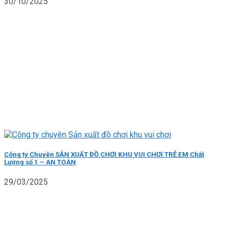
30/10/2025
Công ty Chuyên SẢN XUẤT ĐỒ CHƠI KHU VUI CHƠI TRẺ EM Chất
Lượng số 1 – AN TOÀN
29/03/2025