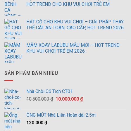
HOT TREND CHO KHU VUI CHƠI TRẺ EM
HẠT GỖ CHO KHU VUI CHƠI – GIẢI PHÁP THAY
THẾ CÁT AN TOÀN, CAO CẤP, HOT TREND 2026
MÂM XOAY LABUBU MẪU MỚI – HOT TREND
KHU VUI CHƠI TRẺ EM 2026
SẢN PHẨM BÁN NHIỀU
Nhà Chòi Cổ Tích CT01
Giá
Giá
10.500.000
₫
10.000.000
₫
gốc
hiện
là:
tại
ỐNG MÚT Nhà Liên Hoàn dài 2.5m
10.500.000 ₫.
là:
120.000
₫
10.000.000 ₫.