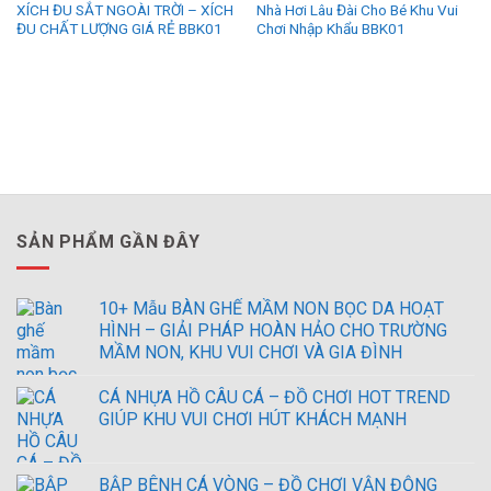
XÍCH ĐU SẮT NGOÀI TRỜI – XÍCH
Nhà Hơi Lâu Đài Cho Bé Khu Vui
ĐU CHẤT LƯỢNG GIÁ RẺ BBK01
Chơi Nhập Khẩu BBK01
SẢN PHẨM GẦN ĐÂY
10+ Mẫu BÀN GHẾ MẦM NON BỌC DA HOẠT
HÌNH – GIẢI PHÁP HOÀN HẢO CHO TRƯỜNG
MẦM NON, KHU VUI CHƠI VÀ GIA ĐÌNH
CÁ NHỰA HỒ CÂU CÁ – ĐỒ CHƠI HOT TREND
GIÚP KHU VUI CHƠI HÚT KHÁCH MẠNH
BẬP BÊNH CÁ VÒNG – ĐỒ CHƠI VẬN ĐỘNG