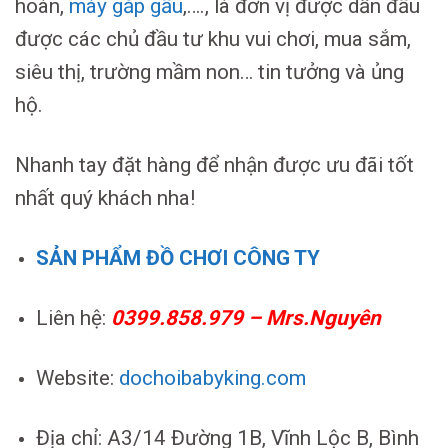
hoàn,
máy gắp gấu
,…., là đơn vị được dẫn đầu
được các chủ đầu tư khu vui chơi, mua sắm,
siêu thị, trường mầm non… tin tưởng và ủng
hộ.
Nhanh tay đặt hàng để nhận được ưu đãi tốt
nhất quý khách nha!
SẢN PHẨM ĐỒ CHƠI CÔNG TY
Liên hệ:
0399.858.979 – Mrs.Nguyên
Website:
dochoibabyking.com
Địa chỉ: A3/14 Đường 1B, Vĩnh Lộc B, Bình