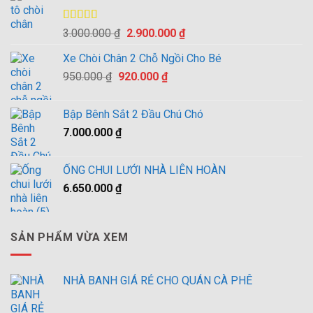
Được xếp
Giá
Giá
3.000.000
₫
2.900.000
₫
hạng
4.00
gốc
hiện
5 sao
Xe Chòi Chân 2 Chỗ Ngồi Cho Bé
là:
tại
Giá
Giá
950.000
₫
920.000
3.000.000 ₫.
₫
là:
gốc
hiện
2.900.000 ₫.
là:
tại
Bập Bênh Sắt 2 Đầu Chú Chó
950.000 ₫.
là:
7.000.000
₫
920.000 ₫.
ỐNG CHUI LƯỚI NHÀ LIÊN HOÀN
6.650.000
₫
SẢN PHẨM VỪA XEM
NHÀ BANH GIÁ RẺ CHO QUÁN CÀ PHÊ