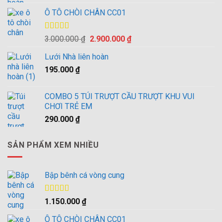
Ô TÔ CHÒI CHÂN CC01
Được xếp
Giá
Giá
3.000.000
₫
2.900.000
₫
hạng
4.00
gốc
hiện
5 sao
Lưới Nhà liên hoàn
là:
tại
195.000
₫
3.000.000 ₫.
là:
2.900.000 ₫.
COMBO 5 TÚI TRƯỢT CẦU TRƯỢT KHU VUI
CHƠI TRẺ EM
290.000
₫
SẢN PHẨM XEM NHIỀU
Bập bênh cá vòng cung
Được xếp
1.150.000
₫
hạng
4.00
5 sao
Ô TÔ CHÒI CHÂN CC01