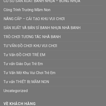
CƠ SỞ SẢN XUẤT BANH NHỰA – BÓNG NHỰA
Công Trình Trường Mầm Non
NÂNG CẤP – CẢI TẠO KHU VUI CHƠI
SẢN XUẤT VÀ BÁN SỈ BANH NHỰA NHÀ BANH
TRÒ CHƠI TƯƠNG TÁC NHÀ BANH
TƯ VẤN ĐỒ CHƠI KHU VUI CHƠI
Tư Vấn ĐỒ CHƠI TRẺ EM
Tư vấn Giáo Dục Trẻ Em
Tư Vấn Mở Khu Vui Chơi Trẻ Em
Tư vấn THIẾT BỊ MẦM NON
Uncategorized
VỀ KHÁCH HÀNG