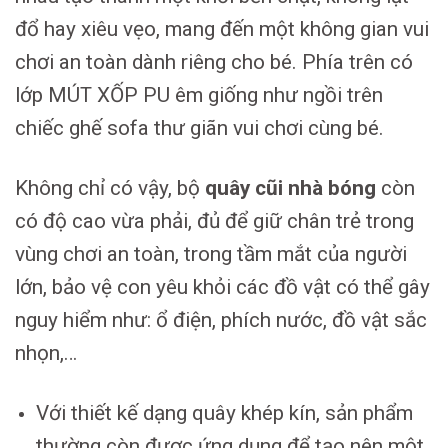
đổ hay xiêu vẹo, mang đến một không gian vui
chơi an toàn dành riêng cho bé. Phía trên có
lớp MÚT XỐP PU êm giống như ngồi trên
chiếc ghế sofa thư giãn vui chơi cùng bé.
Không chỉ có vậy, bộ
quây c
ũ
i nh
à
bóng
còn
có độ cao vừa phải, đủ để giữ chân trẻ trong
vùng chơi an toàn, trong tầm mắt của người
lớn, bảo vệ con yêu khỏi các đồ vật có thể gây
nguy hiểm như: ổ điện, phích nước, đồ vật sắc
nhọn,…
Với thiết kế dạng quây khép kín, sản phẩm
thường còn được ứng dụng để tạo nên một