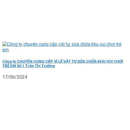
Công ty CHUYÊN CUNG CẤP SỈ LẺ VẬT TƯ SỬA CHỮA KHU VUI CHƠI
TRẺ EM Số 1 Trên Thị Trường
17/06/2024