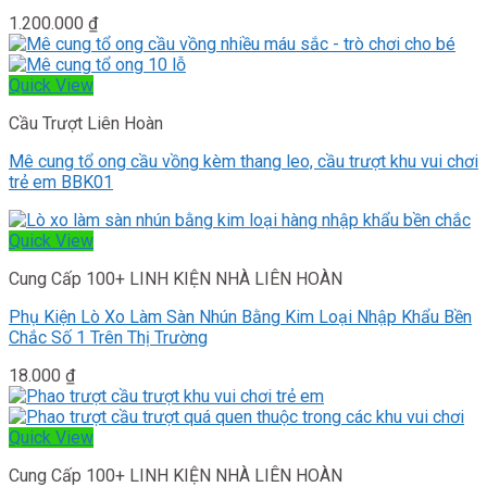
1.200.000
₫
Quick View
Cầu Trượt Liên Hoàn
Mê cung tổ ong cầu vồng kèm thang leo, cầu trượt khu vui chơi
trẻ em BBK01
Quick View
Cung Cấp 100+ LINH KIỆN NHÀ LIÊN HOÀN
Phụ Kiện Lò Xo Làm Sàn Nhún Bằng Kim Loại Nhập Khẩu Bền
Chắc Số 1 Trên Thị Trường
18.000
₫
Quick View
Cung Cấp 100+ LINH KIỆN NHÀ LIÊN HOÀN