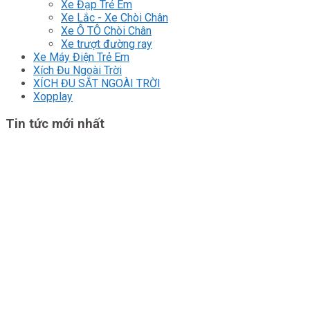
Xe Đạp Trẻ Em
Xe Lắc - Xe Chòi Chân
Xe Ô TÔ Chòi Chân
Xe trượt đường ray
Xe Máy Điện Trẻ Em
Xích Đu Ngoài Trời
XÍCH ĐU SẮT NGOÀI TRỜI
Xopplay
Tin tức mới nhất