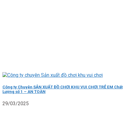
Công ty Chuyên SẢN XUẤT ĐỒ CHƠI KHU VUI CHƠI TRẺ EM Chất
Lượng số 1 – AN TOÀN
29/03/2025