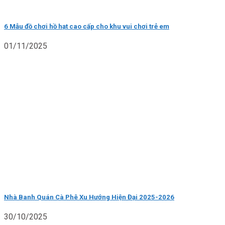
6 Mẫu đồ chơi hồ hạt cao cấp cho khu vui chơi trẻ em
01/11/2025
Nhà Banh Quán Cà Phê Xu Hướng Hiện Đại 2025-2026
30/10/2025