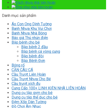
Danh mục sản phẩm
Áo Con Ong Dính Tường
Banh Nhựa Khu Vui Chơi
Banh Nhựa Nhà Bóng
Báo giá Thú nhún điện
Bập bênh cho bé
Bập bênh 2 đầu
Bập bênh cá vòng cung
Bập bênh đôi
Bập Bênh Đơn
Bóng rổ
CẦN CÂU CÁ
Cầu Trượt Liên Hoàn
Cầu Trượt Nhựa Cho Bé
Cầu trượt xích đu
Cung Cấp 100+ LINH KIỆN NHÀ LIÊN HOÀN
Dụng cụ tập gym cho bé
Dụng cụ tập thể dục cho bé
Đệm Xốp Dán Tường
Đồ Chơi Âm Nhạc