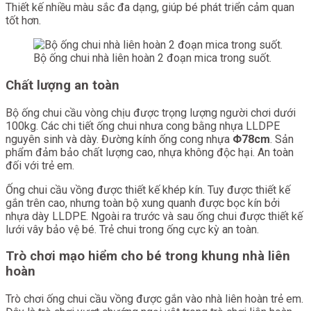
Thiết kế nhiều màu sắc đa dạng, giúp bé phát triển cảm quan
tốt hơn.
Bộ ống chui nhà liên hoàn 2 đoạn mica trong suốt.
Chất lượng an toàn
Bộ ống chui cầu vòng chịu được trọng lượng người chơi dưới
100kg. Các chi tiết ống chui nhưa cong bằng nhựa LLDPE
nguyên sinh và dày. Đường kính ống cong nhựa
Φ78cm
. Sản
phẩm đảm bảo chất lượng cao, nhựa không độc hại. An toàn
đối với trẻ em.
Ống chui cầu vồng được thiết kế khép kín. Tuy được thiết kế
gắn trên cao, nhưng toàn bộ xung quanh được bọc kín bởi
nhựa dày LLDPE. Ngoài ra trước và sau ống chui được thiết kế
lưới vây bảo vệ bé. Trẻ chui trong ống cực kỳ an toàn.
Trò chơi mạo hiểm cho bé trong khung nhà liên
hoàn
Trò chơi ống chui cầu vồng được gắn vào nhà liên hoàn trẻ em.