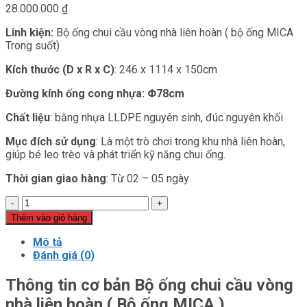
28.000.000
₫
Linh kiện:
Bộ ống chui cầu vòng nhà liên hoàn ( bộ ống MICA
Trong suốt)
Kích thước (D x R x C)
: 246 x 1114 x 150cm
Đường kính ống cong nhựa:
Φ78cm
Chất liệu
: bằng nhựa LLDPE nguyên sinh, đúc nguyên khối
Mục đích sử dụng
: Là một trò chơi trong khu nhà liên hoàn,
giúp bé leo trèo và phát triển kỹ năng chui ống.
Thời gian giao hàng
: Từ 02 – 05 ngày
Bộ
Ống
Thêm vào giỏ hàng
Chui
Cầu
Mô tả
Vòng
Đánh giá (0)
Nhà
Liên
Thông tin cơ bản Bộ ống chui cầu vòng
Hoàn
nhà liên hoàn ( Bộ ống MICA )
(