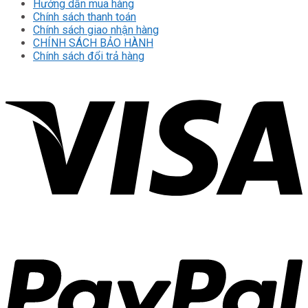
Hướng dẫn mua hàng
Chính sách thanh toán
Chính sách giao nhận hàng
CHÍNH SÁCH BẢO HÀNH
Chính sách đổi trả hàng