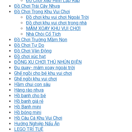
Đồ Chơi Xếp Hình Lắp Ráp
Đồ Chơi Trái Cây Nhựa
Đồ Chơi Trong Khu Vui Chơi
Đồ chơi khu vui chơi Ngoài Trời
Đồ chơi khu vui chơi trong nhà
MÂM XOAY KHU VUI CHƠI
Nhà Chòi Cổ Tích
Đồ Chơi Trường Mầm Non
Đồ Chơi Tự Do
Đồ Chơi Vận Động
Đồ chơi xúc hạt
ĐỒNG XU CHƠI THÚ NHÚN ĐIỆN
Đu quay- mâm xoay ngoài trời
Ghế ngồi cho bé khu vui chơi
Ghế ngồi khu vui chơi
Hầm chui con sâu
Hàng rào nhựa
Hồ banh cho bé
Hồ banh giá rẻ
Hồ Banh mini
Hồ bóng mini
Hồ Câu Cá Khu Vui Chơi
Hướng Nghiệp Nấu Ăn
LEGO TRÍ TUỆ