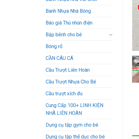
Banh Nhựa Nhà Bóng
Báo giá Thú nhún điện
Bập bênh cho bé
Bóng rổ
CẦN CÂU CÁ
Cầu Trượt Liên Hoàn
Cầu Trượt Nhựa Cho Bé
Cầu trượt xích đu
Cung Cấp 100+ LINH KIỆN
NHÀ LIÊN HOÀN
Dụng cụ tập gym cho bé
Dụng cụ tập thể dục cho bé