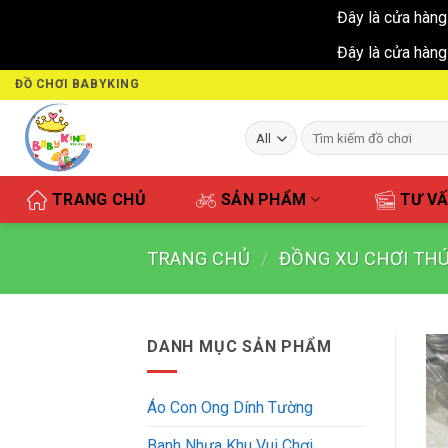
Đây là cửa hàng
Đây là cửa hàng
Skip
ĐỒ CHƠI BABYKING
to
content
Tìm
kiếm:
TRANG CHỦ
SẢN PHẨM
TƯ V
TRANG CHỦ
/
ĐỒNG XU CHƠI TH
DANH MỤC SẢN PHẨM
Áo Con Ong Dính Tường
Banh Nhựa Khu Vui Chơi