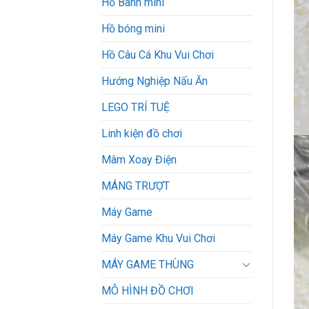
Hồ Banh mini
Hồ bóng mini
Hồ Câu Cá Khu Vui Chơi
Hướng Nghiệp Nấu Ăn
LEGO TRÍ TUỆ
Linh kiện đồ chơi
Mâm Xoay Điện
MÁNG TRƯỢT
Máy Game
Máy Game Khu Vui Chơi
MÁY GAME THÙNG
MÔ HÌNH ĐỒ CHƠI