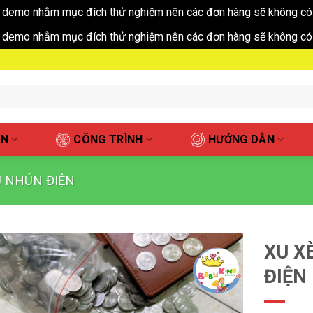
 demo nhằm mục đích thử nghiệm nên các đơn hàng sẽ không có 
 demo nhằm mục đích thử nghiệm nên các đơn hàng sẽ không có 
ẤN
CÔNG TRÌNH
HƯỚNG DẪN
Ú NHÚN ĐIỆN
XU X
ĐIỆN