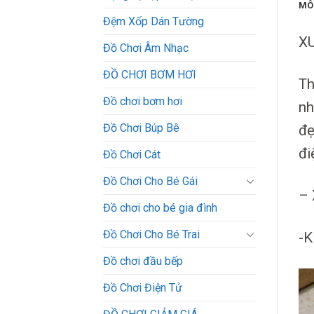
MÔ
Đệm Xốp Dán Tường
XU
Đồ Chơi Âm Nhạc
ĐỒ CHƠI BƠM HƠI
Th
Đồ chơi bơm hơi
nh
Đồ Chơi Búp Bê
đẹ
đi
Đồ Chơi Cát
Đồ Chơi Cho Bé Gái
– 
Đồ chơi cho bé gia đình
Đồ Chơi Cho Bé Trai
-K
Đồ chơi đầu bếp
Đồ Chơi Điện Tử