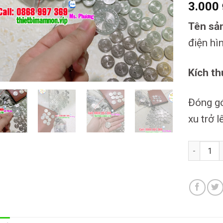
3.000
Tên sả
điện hì
Kích th
Đóng gó
xu trở l
XU XÈNG 