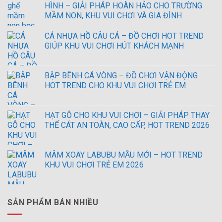
HÌNH – GIẢI PHÁP HOÀN HẢO CHO TRƯỜNG
MẦM NON, KHU VUI CHƠI VÀ GIA ĐÌNH
CÁ NHỰA HỒ CÂU CÁ – ĐỒ CHƠI HOT TREND
GIÚP KHU VUI CHƠI HÚT KHÁCH MẠNH
BẬP BÊNH CÁ VÒNG – ĐỒ CHƠI VẬN ĐỘNG
HOT TREND CHO KHU VUI CHƠI TRẺ EM
HẠT GỖ CHO KHU VUI CHƠI – GIẢI PHÁP THAY
THẾ CÁT AN TOÀN, CAO CẤP, HOT TREND 2026
MÂM XOAY LABUBU MẪU MỚI – HOT TREND
KHU VUI CHƠI TRẺ EM 2026
SẢN PHẨM BÁN NHIỀU