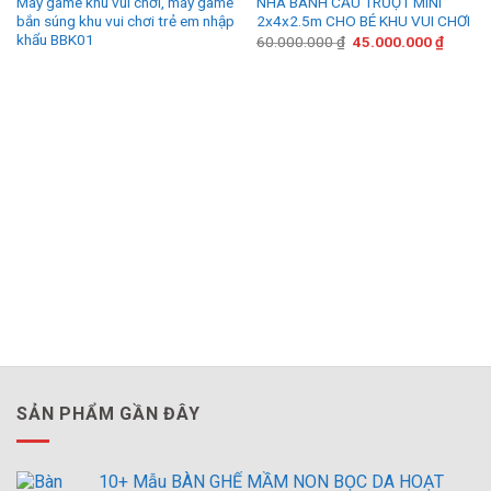
Máy game khu vui chơi, máy game
NHÀ BANH CẦU TRƯỢT MINI
bắn súng khu vui chơi trẻ em nhập
2x4x2.5m CHO BÉ KHU VUI CHƠI
khẩu BBK01
Giá
Giá
60.000.000
₫
45.000.000
₫
gốc
hiện
là:
tại
60.000.000 ₫.
là:
45.000
SẢN PHẨM GẦN ĐÂY
10+ Mẫu BÀN GHẾ MẦM NON BỌC DA HOẠT