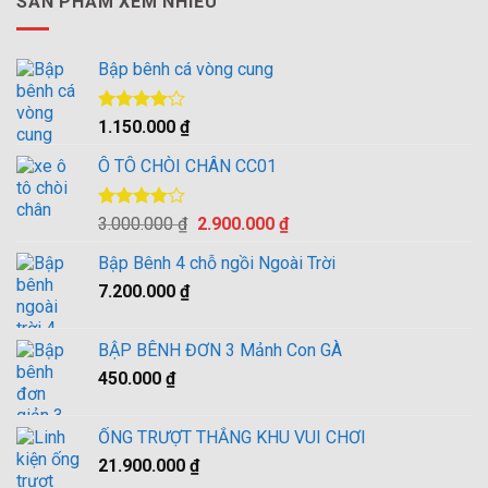
SẢN PHẨM XEM NHIỀU
Bập bênh cá vòng cung
Được
1.150.000
₫
xếp hạng
4.00
5
Ô TÔ CHÒI CHÂN CC01
sao
Được
Giá
Giá
3.000.000
₫
2.900.000
₫
xếp hạng
gốc
hiện
4.00
5
Bập Bênh 4 chỗ ngồi Ngoài Trời
là:
tại
sao
7.200.000
₫
3.000.000 ₫.
là:
2.900.000 ₫.
BẬP BÊNH ĐƠN 3 Mảnh Con GÀ
450.000
₫
ỐNG TRƯỢT THẲNG KHU VUI CHƠI
21.900.000
₫