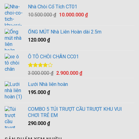
Nhà Chòi Cổ Tích CT01
Giá
Giá
10.500.000
₫
10.000.000
₫
gốc
hiện
là:
tại
ỐNG MÚT Nhà Liên Hoàn dài 2.5m
10.500.000 ₫.
là:
120.000
₫
10.000.000 ₫.
Ô TÔ CHÒI CHÂN CC01
Được
Giá
Giá
3.000.000
₫
2.900.000
₫
xếp hạng
gốc
hiện
4.00
5
Lưới Nhà liên hoàn
là:
tại
sao
195.000
₫
3.000.000 ₫.
là:
2.900.000 ₫.
COMBO 5 TÚI TRƯỢT CẦU TRƯỢT KHU VUI
CHƠI TRẺ EM
290.000
₫