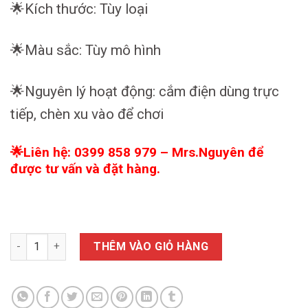
🌟Kích thước: Tùy loại
🌟Màu sắc: Tùy mô hình
🌟Nguyên lý hoạt động: cắm điện dùng trực
tiếp, chèn xu vào để chơi
🌟Liên hệ: 0399 858 979 – Mrs.Nguyên để
được tư vấn và đặt hàng.
Thú Nhún Điện Khu Vui Chơi Trẻ Em, Thú Nhún Điện Xu cho bé 
THÊM VÀO GIỎ HÀNG