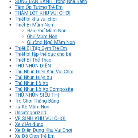
SÚNG BẮN BANH Trong Nhà Banh
Tấm Ốp Tường Trẻ Em
THẢM LÓT KHU VUI CHƠI
Thiết bị khu vui chơi
Thiết Bị Mầm Non
Bàn Ghế Mầm Non
Ghế Mầm Non
Giường Ngủ Mầm Non
Thiết Bị Tập Gym Trẻ Em
Thiết bị tập thể dục cho bé
Thiết Bị Thể Thao
THÚ NHÚN ĐIỆN
Thú Nhún Điện Khu Vui Chơi
Thú Nhún Điện Xu
Thú Nhún Lò Xo
Thú Nhún Lò Xo Composite
THÚ NHÚN SIÊU THỊ
Trò Chơi Thăng Bằng
Tủ Kệ Mầm Non
Uncategorized
VỆ SINH KHU VUI CHƠI
Xe điện đụng
Xe Điện Đụng Khu Vui Chơi
Xe Đồ Chơi Trẻ Em