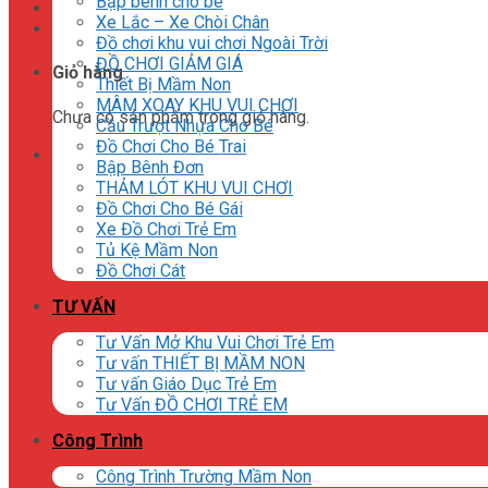
Bập bênh cho bé
Xe Lắc – Xe Chòi Chân
Đồ chơi khu vui chơi Ngoài Trời
ĐỒ CHƠI GIẢM GIÁ
Giỏ hàng
Thiết Bị Mầm Non
MÂM XOAY KHU VUI CHƠI
Chưa có sản phẩm trong giỏ hàng.
Cầu Trượt Nhựa Cho Bé
Đồ Chơi Cho Bé Trai
Bập Bênh Đơn
THẢM LÓT KHU VUI CHƠI
Đồ Chơi Cho Bé Gái
Xe Đồ Chơi Trẻ Em
Tủ Kệ Mầm Non
Đồ Chơi Cát
TƯ VẤN
Tư Vấn Mở Khu Vui Chơi Trẻ Em
Tư vấn THIẾT BỊ MẦM NON
Tư vấn Giáo Dục Trẻ Em
Tư Vấn ĐỒ CHƠI TRẺ EM
Công Trình
Công Trình Trường Mầm Non