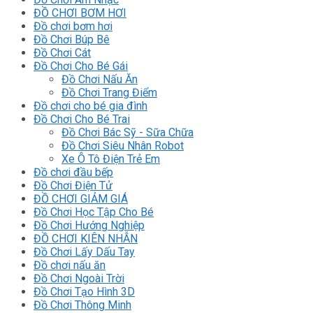
ĐỒ CHƠI BƠM HƠI
Đồ chơi bơm hơi
Đồ Chơi Búp Bê
Đồ Chơi Cát
Đồ Chơi Cho Bé Gái
Đồ Chơi Nấu Ăn
Đồ Chơi Trang Điểm
Đồ chơi cho bé gia đình
Đồ Chơi Cho Bé Trai
Đồ Chơi Bác Sỹ - Sữa Chữa
Đồ Chơi Siêu Nhân Robot
Xe Ô Tô Điện Trẻ Em
Đồ chơi đầu bếp
Đồ Chơi Điện Tử
ĐỒ CHƠI GIẢM GIÁ
Đồ Chơi Học Tập Cho Bé
Đồ Chơi Hướng Nghiệp
ĐỒ CHƠI KIÊN NHẪN
Đồ Chơi Lấy Dấu Tay
Đồ chơi nấu ăn
Đồ Chơi Ngoài Trời
Đồ Chơi Tạo Hình 3D
Đồ Chơi Thông Minh