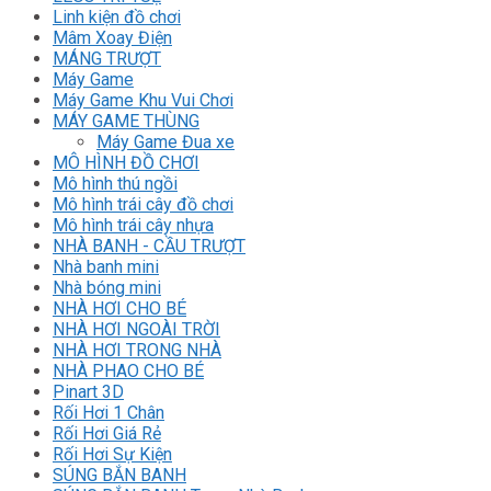
Linh kiện đồ chơi
Mâm Xoay Điện
MÁNG TRƯỢT
Máy Game
Máy Game Khu Vui Chơi
MÁY GAME THÙNG
Máy Game Đua xe
MÔ HÌNH ĐỒ CHƠI
Mô hình thú ngồi
Mô hình trái cây đồ chơi
Mô hình trái cây nhựa
NHÀ BANH - CẦU TRƯỢT
Nhà banh mini
Nhà bóng mini
NHÀ HƠI CHO BÉ
NHÀ HƠI NGOÀI TRỜI
NHÀ HƠI TRONG NHÀ
NHÀ PHAO CHO BÉ
Pinart 3D
Rối Hơi 1 Chân
Rối Hơi Giá Rẻ
Rối Hơi Sự Kiện
SÚNG BẮN BANH