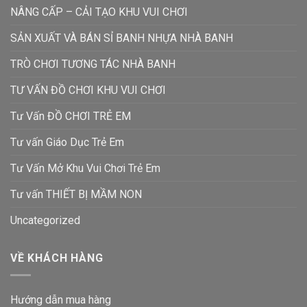
NÂNG CẤP – CẢI TẠO KHU VUI CHƠI
SẢN XUẤT VÀ BÁN SỈ BANH NHỰA NHÀ BANH
TRÒ CHƠI TƯƠNG TÁC NHÀ BANH
TƯ VẤN ĐỒ CHƠI KHU VUI CHƠI
Tư Vấn ĐỒ CHƠI TRẺ EM
Tư vấn Giáo Dục Trẻ Em
Tư Vấn Mở Khu Vui Chơi Trẻ Em
Tư vấn THIẾT BỊ MẦM NON
Uncategorized
VỀ KHÁCH HÀNG
Hướng dẫn mua hàng