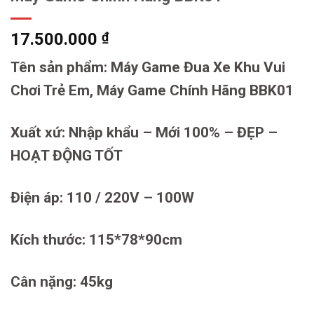
17.500.000
₫
Tên sản phẩm: Máy Game Đua Xe Khu Vui
Chơi Trẻ Em, Máy Game Chính Hãng BBK01
Xuất xứ: Nhập khẩu – Mới 100% – ĐẸP –
HOẠT ĐỘNG TỐT
Điện áp: 110 / 220V – 100W
Kích thước: 115*78*90cm
Cân nặng: 45kg