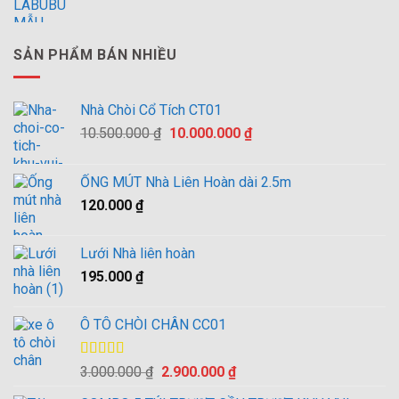
SẢN PHẨM BÁN NHIỀU
Nhà Chòi Cổ Tích CT01
Giá
Giá
10.500.000
₫
10.000.000
₫
gốc
hiện
là:
tại
ỐNG MÚT Nhà Liên Hoàn dài 2.5m
10.500.000 ₫.
là:
120.000
₫
10.000.000 ₫.
Lưới Nhà liên hoàn
195.000
₫
Ô TÔ CHÒI CHÂN CC01
Được xếp
Giá
Giá
3.000.000
₫
2.900.000
₫
hạng
4.00
gốc
hiện
5 sao