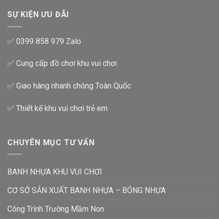
SỰ KIỆN ƯU ĐÃI
✅ 0399 858 979 Zalo
✅ Cung cấp đồ chơi khu vui chơi
✅ Giao hàng nhanh chóng Toàn Quốc
✅ Thiết kế khu vui chơi trẻ em
CHUYÊN MỤC TƯ VẤN
BANH NHỰA KHU VUI CHƠI
CƠ SỞ SẢN XUẤT BANH NHỰA – BÓNG NHỰA
Công Trình Trường Mầm Non