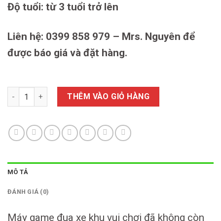
Độ tuổi: từ 3 tuổi trở lên
Liên hệ: 0399 858 979 – Mrs. Nguyên để
được báo giá và đặt hàng.
Máy Game Đua Xe Khu Vui Chơi Trẻ Em, Máy Game Chính Hãng
THÊM VÀO GIỎ HÀNG
MÔ TẢ
ĐÁNH GIÁ (0)
Máy game đua xe khu vui chơi đã không còn