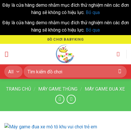
Đây là cửa hàng demo nhằm mục đích thử nghiệm nên các đơn
hàng sẽ không có hiệu lực.
Bỏ qua
Đây là cửa hàng demo nhằm mục đích thử nghiệm nên các đơn
hàng sẽ không có hiệu lực.
Bỏ qua
Skip
ĐỒ CHƠI BABYKING
to
content
Tìm
kiếm:
TRANG CHỦ
/
MÁY GAME THÙNG
/
MÁY GAME ĐUA XE