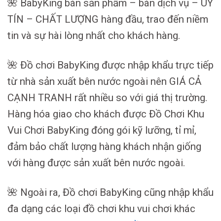
🌺 BabyKing bán sản phẩm – bán dịch vụ – UY
TÍN – CHẤT LƯỢNG hàng đầu, trao đến niềm
tin và sự hài lòng nhất cho khách hàng.
🌺 Đồ chơi BabyKing được nhập khẩu trực tiếp
từ nhà sản xuất bên nước ngoài nên GIÁ CẢ
CẠNH TRANH rất nhiều so với giá thị trường.
Hàng hóa giao cho khách được Đồ Chơi Khu
Vui Chơi BabyKing đóng gói kỹ lưỡng, tỉ mỉ,
đảm bảo chất lượng hàng khách nhận giống
với hàng được sản xuất bên nước ngoài.
🌺 Ngoài ra, Đồ chơi BabyKing cũng nhập khẩu
đa dạng các loại đồ chơi khu vui chơi khác