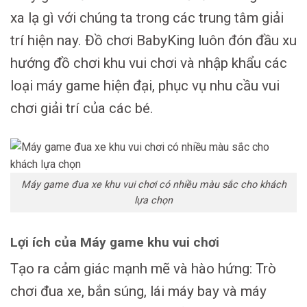
xa lạ gì với chúng ta trong các trung tâm giải
trí hiện nay. Đồ chơi BabyKing luôn đón đầu xu
hướng đồ chơi khu vui chơi và nhập khẩu các
loại máy game hiện đại, phục vụ nhu cầu vui
chơi giải trí của các bé.
Máy game đua xe khu vui chơi có nhiều màu sắc cho khách
lựa chọn
Lợi ích của Máy game khu vui chơi
Tạo ra cảm giác mạnh mẽ và hào hứng: Trò
chơi đua xe, bắn súng, lái máy bay và máy