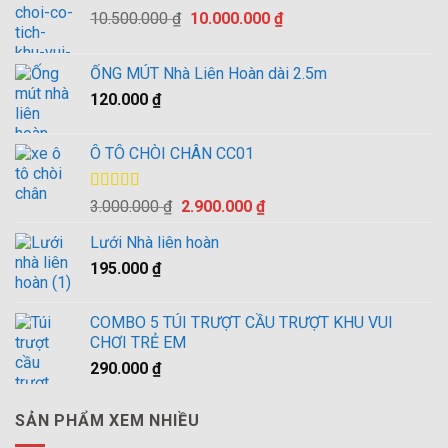
Giá
Giá
10.500.000
₫
10.000.000
₫
gốc
hiện
là:
tại
ỐNG MÚT Nhà Liên Hoàn dài 2.5m
10.500.000 ₫.
là:
120.000
₫
10.000.000 ₫.
Ô TÔ CHÒI CHÂN CC01
Được xếp
Giá
Giá
3.000.000
₫
2.900.000
₫
hạng
4.00
gốc
hiện
5 sao
Lưới Nhà liên hoàn
là:
tại
195.000
₫
3.000.000 ₫.
là:
2.900.000 ₫.
COMBO 5 TÚI TRƯỢT CẦU TRƯỢT KHU VUI
CHƠI TRẺ EM
290.000
₫
SẢN PHẨM XEM NHIỀU