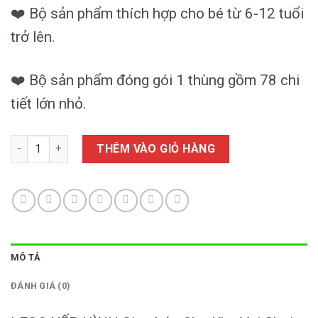
❤️ Bộ sản phẩm thích hợp cho bé từ 6-12 tuổi
trở lên.
❤️ Bộ sản phẩm đóng gói 1 thùng gồm 78 chi
tiết lớn nhỏ.
LEGO XẾP HÌNH Size Lớn Cho Khu Vui Chơi số lượng
THÊM VÀO GIỎ HÀNG
MÔ TẢ
ĐÁNH GIÁ (0)