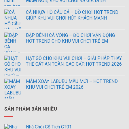
MẦM NON, KHU VUI CHƠI VÀ GIA ĐÌNH
CÁ NHỰA HỒ CÂU CÁ – ĐỒ CHƠI HOT TREND
GIÚP KHU VUI CHƠI HÚT KHÁCH MẠNH
BẬP BÊNH CÁ VÒNG – ĐỒ CHƠI VẬN ĐỘNG
HOT TREND CHO KHU VUI CHƠI TRẺ EM
HẠT GỖ CHO KHU VUI CHƠI – GIẢI PHÁP THAY
THẾ CÁT AN TOÀN, CAO CẤP, HOT TREND 2026
MÂM XOAY LABUBU MẪU MỚI – HOT TREND
KHU VUI CHƠI TRẺ EM 2026
SẢN PHẨM BÁN NHIỀU
Nhà Chòi Cổ Tích CT01