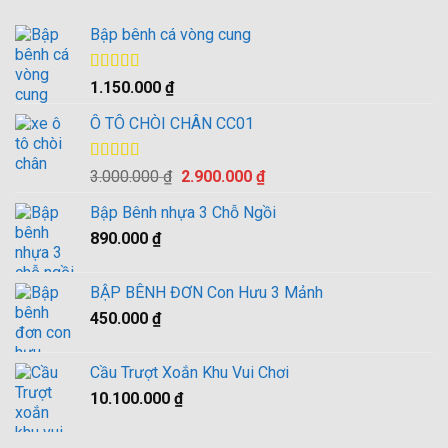
Bập bênh cá vòng cung
Được xếp
1.150.000
₫
hạng
4.00
5 sao
Ô TÔ CHÒI CHÂN CC01
Được xếp
Giá
Giá
3.000.000
₫
2.900.000
₫
hạng
4.00
gốc
hiện
5 sao
Bập Bênh nhựa 3 Chỗ Ngồi
là:
tại
890.000
₫
3.000.000 ₫.
là:
2.900.000 ₫.
BẬP BÊNH ĐƠN Con Hưu 3 Mảnh
450.000
₫
Cầu Trượt Xoắn Khu Vui Chơi
10.100.000
₫