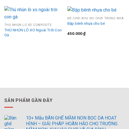
ĐỒ CHƠI KHU VUI CHƠI TRONG NHÀ
Bập bênh nhựa cho bé
THÚ NHÚN LÒ XO COMPOSITE
THÚ NHÚN LÒ XO Ngoài Trời Con
450.000
₫
Gà
SẢN PHẨM GẦN ĐÂY
10+ Mẫu BÀN GHẾ MẦM NON BỌC DA HOẠT
HÌNH – GIẢI PHÁP HOÀN HẢO CHO TRƯỜNG