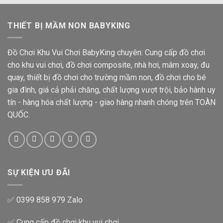
THIẾT BỊ MẦM NON BABYKING
Đồ Chơi Khu Vui Chơi BabyKing chuyên: Cung cấp đồ chơi
cho khu vui chơi, đồ chơi composite, nhà hơi, mâm xoay, đu
quay, thiết bị đồ chơi cho trường mầm non, đồ chơi cho bé
gia đình, giá cả phải chăng, chất lượng vượt trội, bảo hành uy
tín - hàng hóa chất lượng - giao hàng nhanh chóng trên TOÀN
QUỐC.
SỰ KIỆN ƯU ĐÃI
✅ 0399 858 979 Zalo
✅ Cung cấp đồ chơi khu vui chơi