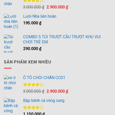
Được
Giá
Giá
3.000.000
₫
2.900.000
₫
xếp hạng
gốc
hiện
4.00
5
Lưới Nhà liên hoàn
là:
tại
sao
195.000
₫
3.000.000 ₫.
là:
2.900.000 ₫.
COMBO 5 TÚI TRƯỢT CẦU TRƯỢT KHU VUI
CHƠI TRẺ EM
290.000
₫
SẢN PHẨM XEM NHIỀU
Ô TÔ CHÒI CHÂN CC01
Được
Giá
Giá
3.000.000
₫
2.900.000
₫
xếp hạng
gốc
hiện
4.00
5
Bập bênh cá vòng cung
là:
tại
sao
3.000.000 ₫.
là:
2.900.000 ₫.
Được
1.150.000
₫