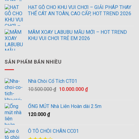
HẠT GỖ CHO KHU VUI CHƠI – GIẢI PHÁP THAY
THẾ CÁT AN TOÀN, CAO CẤP, HOT TREND 2026
MÂM XOAY LABUBU MẪU MỚI – HOT TREND
KHU VUI CHƠI TRẺ EM 2026
SẢN PHẨM BÁN NHIỀU
Nhà Chòi Cổ Tích CT01
Giá
Giá
10.500.000
₫
10.000.000
₫
gốc
hiện
là:
tại
ỐNG MÚT Nhà Liên Hoàn dài 2.5m
10.500.000 ₫.
là:
120.000
₫
10.000.000 ₫.
Ô TÔ CHÒI CHÂN CC01