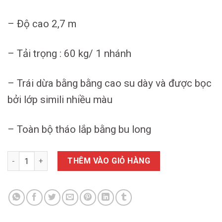
– Độ cao 2,7 m
– Tải trọng : 60 kg/ 1 nhánh
– Trái dừa bằng bằng cao su dày và được bọc
bởi lớp simili nhiều màu
– Toàn bộ tháo lắp bằng bu long
ĐU QUAY CÂY DỪA Khu Vui Chơi Trẻ Em số lượng
THÊM VÀO GIỎ HÀNG