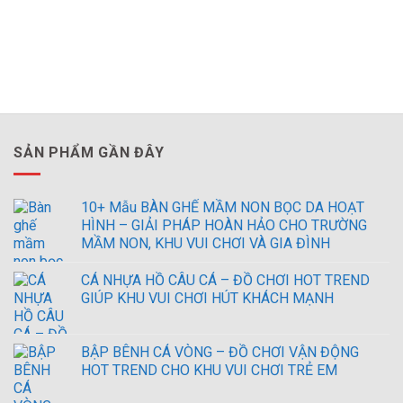
SẢN PHẨM GẦN ĐÂY
10+ Mẫu BÀN GHẾ MẦM NON BỌC DA HOẠT
HÌNH – GIẢI PHÁP HOÀN HẢO CHO TRƯỜNG
MẦM NON, KHU VUI CHƠI VÀ GIA ĐÌNH
CÁ NHỰA HỒ CÂU CÁ – ĐỒ CHƠI HOT TREND
GIÚP KHU VUI CHƠI HÚT KHÁCH MẠNH
BẬP BÊNH CÁ VÒNG – ĐỒ CHƠI VẬN ĐỘNG
HOT TREND CHO KHU VUI CHƠI TRẺ EM