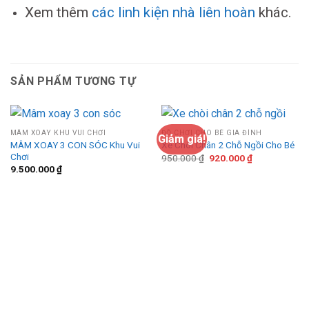
Xem thêm
các linh kiện nhà liên hoàn
khác.
SẢN PHẨM TƯƠNG TỰ
MÂM XOAY KHU VUI CHƠI
ĐỒ CHƠI CHO BÉ GIA ĐÌNH
Giảm giá!
MÂM XOAY 3 CON SÓC Khu Vui
Xe Chòi Chân 2 Chỗ Ngồi Cho Bé
Chơi
Giá
Giá
950.000
₫
920.000
₫
gốc
hiện
9.500.000
₫
là:
tại
950.000 ₫.
là:
920.000 ₫.