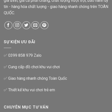
gia đình, giá cả phải chăng, chất lượng vượt trội, bảo hành uy
tín - hàng hóa chất lượng - giao hàng nhanh chóng trên TOÀN
QUỐC.
SỰ KIỆN ƯU ĐÃI
✅ 0399 858 979 Zalo
✅ Cung cấp đồ chơi khu vui chơi
✅ Giao hàng nhanh chóng Toàn Quốc
✅ Thiết kế khu vui chơi trẻ em
CHUYÊN MỤC TƯ VẤN