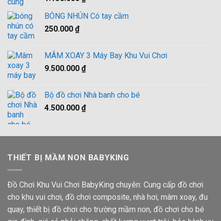
xếp hạng
4.00
5
BÓNG NHÚN Có tay cầm
sao
250.000
₫
MÂM XOAY 3 Máy Bay Khu Vui Chơi
9.500.000
₫
Bộ đồ chơi Nhà banh cho bé
4.500.000
₫
THIẾT BỊ MẦM NON BABYKING
Đồ Chơi Khu Vui Chơi BabyKing chuyên: Cung cấp đồ chơi
cho khu vui chơi, đồ chơi composite, nhà hơi, mâm xoay, đu
quay, thiết bị đồ chơi cho trường mầm non, đồ chơi cho bé