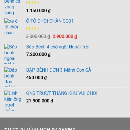
Được xếp
1.150.000
₫
hạng
4.00
5 sao
Ô TÔ CHÒI CHÂN CC01
Được xếp
Giá
Giá
3.000.000
₫
2.900.000
₫
hạng
4.00
gốc
hiện
5 sao
Bập Bênh 4 chỗ ngồi Ngoài Trời
là:
tại
7.200.000
₫
3.000.000 ₫.
là:
2.900.000 ₫.
BẬP BÊNH ĐƠN 3 Mảnh Con GÀ
450.000
₫
ỐNG TRƯỢT THẲNG KHU VUI CHƠI
21.900.000
₫