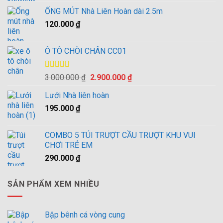
là:
tại
ỐNG MÚT Nhà Liên Hoàn dài 2.5m
10.500.000 ₫.
là:
120.000
₫
10.000.000 ₫.
Ô TÔ CHÒI CHÂN CC01
Được xếp
Giá
Giá
3.000.000
₫
2.900.000
₫
hạng
4.00
gốc
hiện
5 sao
Lưới Nhà liên hoàn
là:
tại
195.000
₫
3.000.000 ₫.
là:
2.900.000 ₫.
COMBO 5 TÚI TRƯỢT CẦU TRƯỢT KHU VUI
CHƠI TRẺ EM
290.000
₫
SẢN PHẨM XEM NHIỀU
Bập bênh cá vòng cung