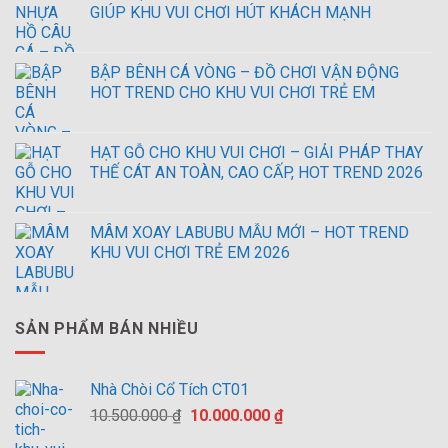
GIÚP KHU VUI CHƠI HÚT KHÁCH MẠNH
BẬP BÊNH CÁ VÒNG – ĐỒ CHƠI VẬN ĐỘNG
HOT TREND CHO KHU VUI CHƠI TRẺ EM
HẠT GỖ CHO KHU VUI CHƠI – GIẢI PHÁP THAY
THẾ CÁT AN TOÀN, CAO CẤP, HOT TREND 2026
MÂM XOAY LABUBU MẪU MỚI – HOT TREND
KHU VUI CHƠI TRẺ EM 2026
SẢN PHẨM BÁN NHIỀU
Nhà Chòi Cổ Tích CT01
Giá
Giá
10.500.000
₫
10.000.000
₫
gốc
hiện