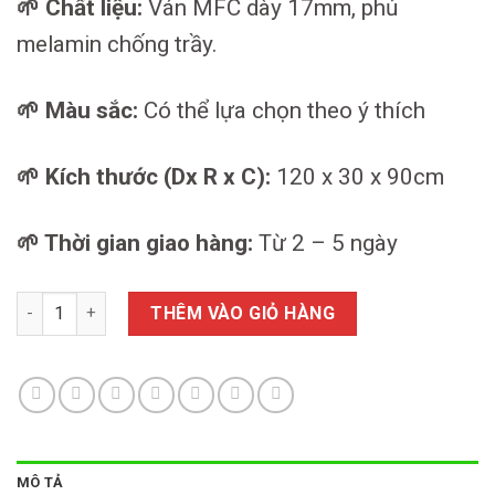
🌱 Chất liệu:
Ván MFC dày 17mm, phủ
melamin chống trầy.
🌱 Màu sắc:
Có thể lựa chọn theo ý thích
🌱 Kích thước (Dx R x C):
120 x 30 x 90cm
🌱 Thời gian giao hàng:
Từ 2 – 5 ngày
39+ Kệ Đồ Chơi Mầm Non số lượng
THÊM VÀO GIỎ HÀNG
MÔ TẢ