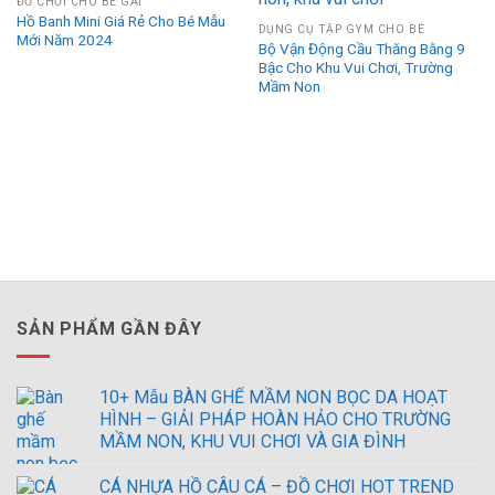
ĐỒ CHƠI CHO BÉ GÁI
Hồ Banh Mini Giá Rẻ Cho Bé Mẫu
DỤNG CỤ TẬP GYM CHO BÉ
Mới Năm 2024
Bộ Vận Động Cầu Thăng Bằng 9
Bậc Cho Khu Vui Chơi, Trường
Mầm Non
SẢN PHẨM GẦN ĐÂY
10+ Mẫu BÀN GHẾ MẦM NON BỌC DA HOẠT
HÌNH – GIẢI PHÁP HOÀN HẢO CHO TRƯỜNG
MẦM NON, KHU VUI CHƠI VÀ GIA ĐÌNH
CÁ NHỰA HỒ CÂU CÁ – ĐỒ CHƠI HOT TREND