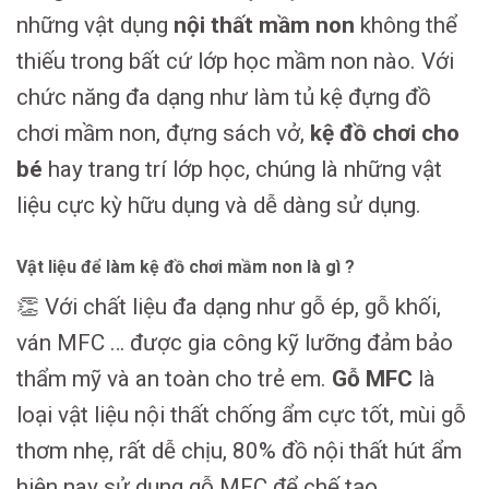
những vật dụng
nội thất mầm non
không thể
thiếu trong bất cứ lớp học mầm non nào. Với
chức năng đa dạng như làm tủ kệ đựng đồ
chơi mầm non, đựng sách vở,
kệ đồ chơi cho
bé
hay trang trí lớp học, chúng là những vật
liệu cực kỳ hữu dụng và dễ dàng sử dụng.
Vật liệu để làm kệ đồ chơi mầm non là gì ?
👏 Với chất liệu đa dạng như gỗ ép, gỗ khối,
ván MFC … được gia công kỹ lưỡng đảm bảo
thẩm mỹ và an toàn cho trẻ em.
Gỗ MFC
là
loại vật liệu nội thất chống ẩm cực tốt, mùi gỗ
thơm nhẹ, rất dễ chịu, 80% đồ nội thất hút ẩm
hiện nay sử dụng gỗ MFC để chế tạo.