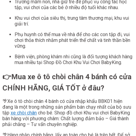
Trường mầm non, nhà giữ trẻ để phục vụ công tác học
tập, vui chơi của các bé ở nhiều độ tuổi khác nhau.
Khu vui chơi của siêu thị, trung tâm thương mại, khu vui
giải trí.
Phụ huynh có thể mua về nhà để cho các con tập đi, vui
chơi thỏa thích nhằm phát triển thể chất và tinh thần bền
vững.
Bệnh viện, phòng khám nhi cũng là đối tượng khách hàng
mua nhiều tại Shop Đồ Chơi Khu Vui Chơi BabyKing.
👉Mua xe
ô tô chòi chân 4 bánh có cửa
CHÍNH HÃNG, GIÁ TỐT ở đâu?
🌴Xe ô tô chòi chân 4 bánh có cửa nhập khẩu BBK01 hiện
đang là một trong những sản phẩm bán chạy nhất của bộ sưu
tập
xe chòi chân
cho bé. Shop đồ chơi Khu vui chơi BabyKing
bán hàng với phương châm: Chất lượng đảm bảo – Giá thành
phải chăng – Tư vấn chuyên nghiệp.
🌴Hàng nhập chính hãng, lấy an toàn cho bé là trên hết. Để sở