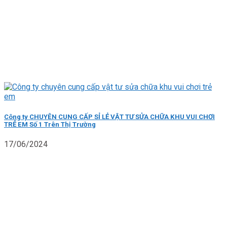
Công ty CHUYÊN CUNG CẤP SỈ LẺ VẬT TƯ SỬA CHỮA KHU VUI CHƠI
TRẺ EM Số 1 Trên Thị Trường
17/06/2024