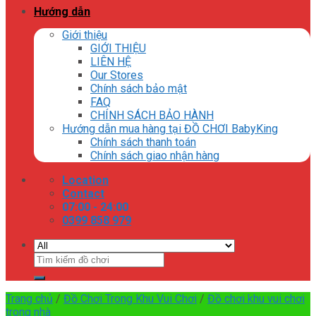
Hướng dẫn
Giới thiệu
GIỚI THIỆU
LIÊN HỆ
Our Stores
Chính sách bảo mật
FAQ
CHÍNH SÁCH BẢO HÀNH
Hướng dẫn mua hàng tại ĐỒ CHƠI BabyKing
Chính sách thanh toán
Chính sách giao nhận hàng
Location
Contact
07:00 - 24:00
0399 858 979
Tìm
kiếm:
Trang chủ
/
Đồ Chơi Trong Khu Vui Chơi
/
Đồ chơi khu vui chơi
trong nhà