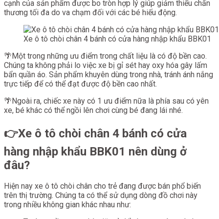
cạnh của sản phẩm được bo tròn hợp lý giúp giảm thiểu chấn
thương tối đa do va chạm đối với các bé hiếu động.
Xe ô tô chòi chân 4 bánh có cửa hàng nhập khẩu BBK01
🌴Một trong những ưu điểm trong chất liệu là có độ bền cao.
Chúng ta không phải lo việc xe bị gỉ sét hay oxy hóa gây lấm
bẩn quần áo. Sản phẩm khuyên dùng trong nhà, tránh ánh nắng
trực tiếp để có thể đạt được độ bền cao nhất.
🌴Ngoài ra, chiếc xe này có 1 ưu điểm nữa là phía sau có yên
xe, bé khác có thể ngồi lên chơi cùng bé đang lái nhé.
👉Xe ô tô chòi chân 4 bánh có cửa
hàng nhập khẩu BBK01 nên dùng ở
đâu?
Hiện nay xe ô tô chòi chân cho trẻ đang được bán phổ biến
trên thị trường. Chúng ta có thể sử dụng dòng đồ chơi này
trong nhiều không gian khác nhau như: