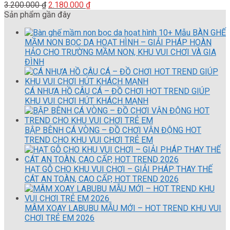
Giá
Giá
3.200.000
₫
2.180.000
₫
gốc
hiện
Sản phẩm gần đây
là:
tại
10+ Mẫu BÀN GHẾ
3.200.000 ₫.
là:
MẦM NON BỌC DA HOẠT HÌNH – GIẢI PHÁP HOÀN
2.180.000 ₫.
HẢO CHO TRƯỜNG MẦM NON, KHU VUI CHƠI VÀ GIA
ĐÌNH
CÁ NHỰA HỒ CÂU CÁ – ĐỒ CHƠI HOT TREND GIÚP
KHU VUI CHƠI HÚT KHÁCH MẠNH
BẬP BÊNH CÁ VÒNG – ĐỒ CHƠI VẬN ĐỘNG HOT
TREND CHO KHU VUI CHƠI TRẺ EM
HẠT GỖ CHO KHU VUI CHƠI – GIẢI PHÁP THAY THẾ
CÁT AN TOÀN, CAO CẤP, HOT TREND 2026
MÂM XOAY LABUBU MẪU MỚI – HOT TREND KHU VUI
CHƠI TRẺ EM 2026