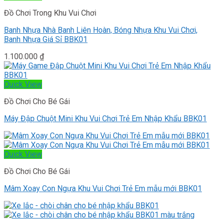
109.000.000 ₫.
Đồ Chơi Trong Khu Vui Chơi
Banh Nhựa Nhà Banh Liên Hoàn, Bóng Nhựa Khu Vui Chơi,
Banh Nhựa Giá Sỉ BBK01
1.100.000
₫
Quick View
Đồ Chơi Cho Bé Gái
Máy Đập Chuột Mini Khu Vui Chơi Trẻ Em Nhập Khẩu BBK01
Quick View
Đồ Chơi Cho Bé Gái
Mâm Xoay Con Ngựa Khu Vui Chơi Trẻ Em mẫu mới BBK01