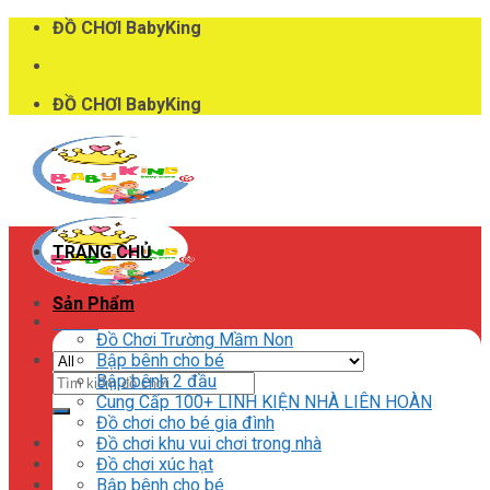
Skip
ĐỒ CHƠI BabyKing
to
content
ĐỒ CHƠI BabyKing
TRANG CHỦ
Sản Phẩm
Menu
Đồ Chơi Trường Mầm Non
Bập bênh cho bé
Tìm
Bập bênh 2 đầu
kiếm:
Cung Cấp 100+ LINH KIỆN NHÀ LIÊN HOÀN
Đồ chơi cho bé gia đình
Đồ chơi khu vui chơi trong nhà
Đồ chơi xúc hạt
Bập bênh cho bé