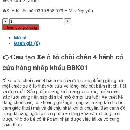
☘Độ tuổi: 2-7 tuổi
☘Sỉ – lẻ liên hệ: 0399.858.979 – Mrs.Nguyên
Xe
ô
Thêm vào giỏ hàng
tô
chòi
Mô tả
chân
Đánh giá (0)
4
bánh
👉Cấu tạo Xe ô tô chòi chân 4 bánh có
có
cửa
cửa hàng nhập khẩu BBK01
hàng
nhập
🌴Xe ô tô chòi chân 4 bánh có cửa được mô phỏng giống như
khẩu
một chiếc xe ô tô thật với cửa, vô lăng, các nút bấm rất chi tiết
BBK01
và đẹp mắt. Sản phẩm mang kiểu dáng xinh xắn, nhiều màu
số
sắc tươi sáng nên hấp dẫn trẻ nhỏ ở mọi lứa tuổi. Xe thiết kế
lượng
dạng chòi chân, có khoang ghế ngồi rộng rãi, mang lại cho bé
cảm giác thoải mái và dễ chịu nhất khi di chuyển. Bên cạnh đó
trong khoang ngồi còn có phần vô lăng vừa vặn, chống trơn
trượt. Nhờ đó bé có thể cảm nhận được việc lái xe vô cùng
chân thực.