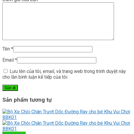
Tên
*
Email
*
Lưu tên của tôi, email, và trang web trong trình duyệt này
cho lần bình luận kế tiếp của tôi.
Sản phẩm tương tự