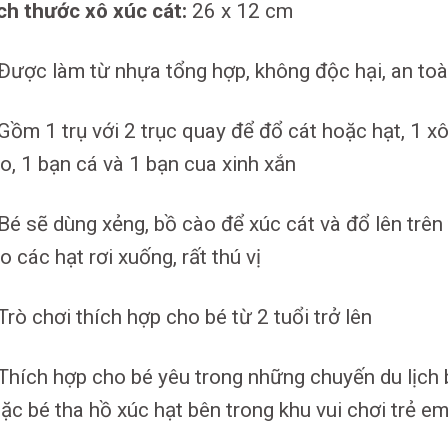
ch thước xô xúc cát:
26 x 12 cm
Được làm từ nhựa tổng hợp, không độc hại, an to
Gồm 1 trụ với 2 trục quay để đổ cát hoặc hạt, 1 x
o, 1 bạn cá và 1 bạn cua xinh xắn
Bé sẽ dùng xẻng, bồ cào để xúc cát và đổ lên trên
o các hạt rơi xuống, rất thú vị
Trò chơi thích hợp cho bé từ 2 tuổi trở lên
Thích hợp cho bé yêu trong những chuyến du lịch b
ặc bé tha hồ xúc hạt bên trong khu vui chơi trẻ em