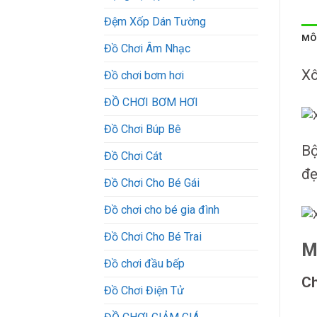
Đệm Xốp Dán Tường
MÔ
Đồ Chơi Âm Nhạc
Xô
Đồ chơi bơm hơi
ĐỒ CHƠI BƠM HƠI
Đồ Chơi Búp Bê
Bộ
Đồ Chơi Cát
đ
Đồ Chơi Cho Bé Gái
Đồ chơi cho bé gia đình
Đồ Chơi Cho Bé Trai
M
Đồ chơi đầu bếp
Ch
Đồ Chơi Điện Tử