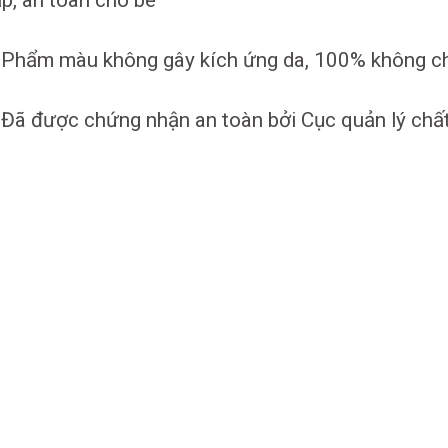
Phẩm màu không gây kích ứng da, 100% không c
Đã được chứng nhận an toàn bởi Cục quản lý chấ