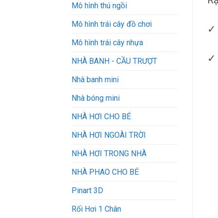
Mô hình thú ngồi
Mô hình trái cây đồ chơi
✓ 
Mô hình trái cây nhựa
✓ 
NHÀ BANH - CẦU TRƯỢT
Nhà banh mini
Nhà bóng mini
NHÀ HƠI CHO BÉ
NHÀ HƠI NGOÀI TRỜI
NHÀ HƠI TRONG NHÀ
NHÀ PHAO CHO BÉ
Pinart 3D
Rối Hơi 1 Chân