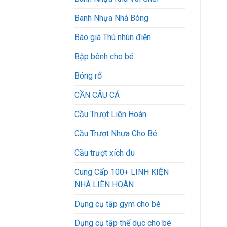
Banh Nhựa Nhà Bóng
Báo giá Thú nhún điện
Bập bênh cho bé
Bóng rổ
CẦN CÂU CÁ
Cầu Trượt Liên Hoàn
Cầu Trượt Nhựa Cho Bé
Cầu trượt xích đu
Cung Cấp 100+ LINH KIỆN
NHÀ LIÊN HOÀN
Dụng cụ tập gym cho bé
Dụng cụ tập thể dục cho bé