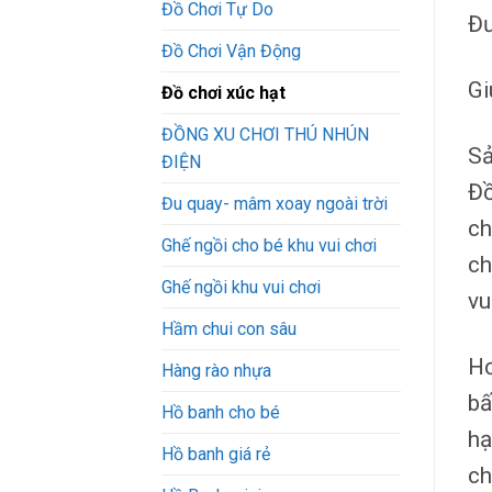
Đồ Chơi Tự Do
Đư
Đồ Chơi Vận Động
Gi
Đồ chơi xúc hạt
ĐỒNG XU CHƠI THÚ NHÚN
Sả
ĐIỆN
Đồ
Đu quay- mâm xoay ngoài trời
ch
Ghế ngồi cho bé khu vui chơi
ch
Ghế ngồi khu vui chơi
vu
Hầm chui con sâu
Hơ
Hàng rào nhựa
bấ
Hồ banh cho bé
hạ
Hồ banh giá rẻ
ch