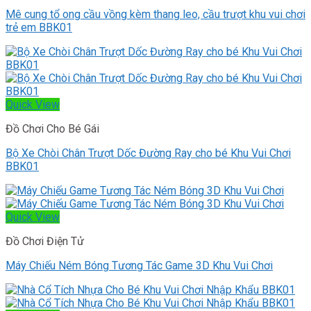
Mê cung tổ ong cầu vồng kèm thang leo, cầu trượt khu vui chơi
trẻ em BBK01
Quick View
Đồ Chơi Cho Bé Gái
Bộ Xe Chòi Chân Trượt Dốc Đường Ray cho bé Khu Vui Chơi
BBK01
Quick View
Đồ Chơi Điện Tử
Máy Chiếu Ném Bóng Tương Tác Game 3D Khu Vui Chơi