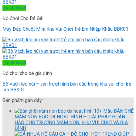
Quick View
Đồ Chơi Cho Bé Gái
Máy Đập Chuột Mini Khu Vui Chơi Trẻ Em Nhập Khẩu BBK01
Quick View
Đồ chơi cho bé gia đình
Bộ Vách leo núi – ván trượt hình bán cầu trong khu vui chơi trẻ
em BBK01
Sản phẩm gần đây
10+ Mẫu BÀN GHẾ
MẦM NON BỌC DA HOẠT HÌNH – GIẢI PHÁP HOÀN
HẢO CHO TRƯỜNG MẦM NON, KHU VUI CHƠI VÀ GIA
ĐÌNH