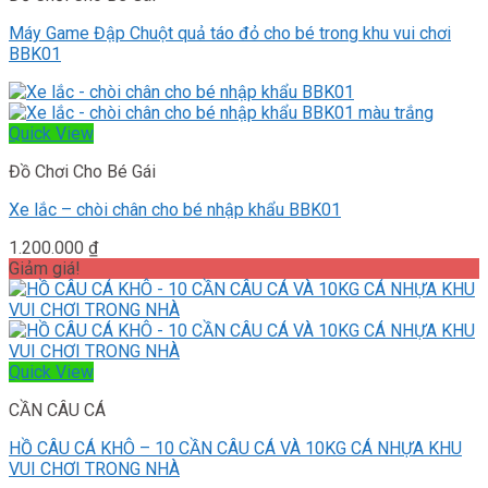
Máy Game Đập Chuột quả táo đỏ cho bé trong khu vui chơi
BBK01
Quick View
Đồ Chơi Cho Bé Gái
Xe lắc – chòi chân cho bé nhập khẩu BBK01
1.200.000
₫
Giảm giá!
Quick View
CẦN CÂU CÁ
HỒ CÂU CÁ KHÔ – 10 CẦN CÂU CÁ VÀ 10KG CÁ NHỰA KHU
VUI CHƠI TRONG NHÀ