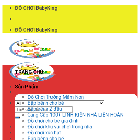
Skip
ĐỒ CHƠI BabyKing
to
content
ĐỒ CHƠI BabyKing
TRANG CHỦ
Sản Phẩm
Menu
Đồ Chơi Trường Mầm Non
Bập bênh cho bé
Tìm
Bập bênh 2 đầu
kiếm:
Cung Cấp 100+ LINH KIỆN NHÀ LIÊN HOÀN
Đồ chơi cho bé gia đình
Đồ chơi khu vui chơi trong nhà
Đồ chơi xúc hạt
Bập bênh cho bé