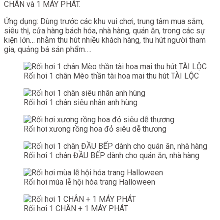
CHÂN và 1 MÁY PHÁT.
Ứng dụng: Dùng trước các khu vui chơi, trung tâm mua sắm,
siêu thị, cửa hàng bách hóa, nhà hàng, quán ăn, trong các sự
kiện lớn… nhằm thu hút nhiều khách hàng, thu hút người tham
gia, quảng bá sản phẩm….
Rối hơi 1 chân Mèo thần tài hoa mai thu hút TÀI LỘC
Rối hơi 1 chân siêu nhân anh hùng
Rối hơi xương rồng hoa đỏ siêu dễ thương
Rối hơi 1 chân ĐẦU BẾP dành cho quán ăn, nhà hàng
Rối hơi mùa lễ hội hóa trang Halloween
Rối hơi 1 CHÂN + 1 MÁY PHÁT