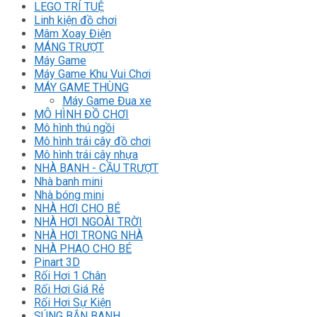
LEGO TRÍ TUỆ
Linh kiện đồ chơi
Mâm Xoay Điện
MÁNG TRƯỢT
Máy Game
Máy Game Khu Vui Chơi
MÁY GAME THÙNG
Máy Game Đua xe
MÔ HÌNH ĐỒ CHƠI
Mô hình thú ngồi
Mô hình trái cây đồ chơi
Mô hình trái cây nhựa
NHÀ BANH - CẦU TRƯỢT
Nhà banh mini
Nhà bóng mini
NHÀ HƠI CHO BÉ
NHÀ HƠI NGOÀI TRỜI
NHÀ HƠI TRONG NHÀ
NHÀ PHAO CHO BÉ
Pinart 3D
Rối Hơi 1 Chân
Rối Hơi Giá Rẻ
Rối Hơi Sự Kiện
SÚNG BẮN BANH