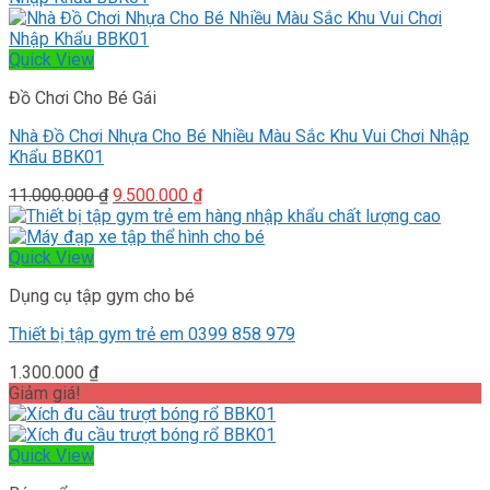
Quick View
Đồ Chơi Cho Bé Gái
Nhà Đồ Chơi Nhựa Cho Bé Nhiều Màu Sắc Khu Vui Chơi Nhập
Khẩu BBK01
Giá
Giá
11.000.000
₫
9.500.000
₫
gốc
hiện
là:
tại
11.000.000 ₫.
là:
Quick View
9.500.000 ₫.
Dụng cụ tập gym cho bé
Thiết bị tập gym trẻ em 0399 858 979
1.300.000
₫
Giảm giá!
Quick View