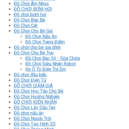
Đồ Chơi Âm Nhạc
ĐỒ CHƠI BƠM HƠI
Đồ chơi bơm hơi
Đồ Chơi Búp Bê
Đồ Chơi Cát
Đồ Chơi Cho Bé Gái
Đồ Chơi Nấu Ăn
Đồ Chơi Trang Điểm
Đồ chơi cho bé gia đình
Đồ Chơi Cho Bé Trai
Đồ Chơi Bác Sỹ - Sữa Chữa
Đồ Chơi Siêu Nhân Robot
Xe Ô Tô Điện Trẻ Em
Đồ chơi đầu bếp
Đồ Chơi Điện Tử
ĐỒ CHƠI GIẢM GIÁ
Đồ Chơi Học Tập Cho Bé
Đồ Chơi Hướng Nghiệp
ĐỒ CHƠI KIÊN NHẪN
Đồ Chơi Lấy Dấu Tay
Đồ chơi nấu ăn
Đồ Chơi Ngoài Trời
Đồ Chơi Tạo Hình 3D