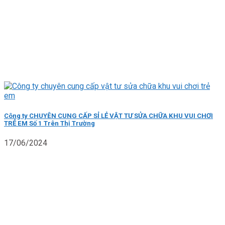
Công ty CHUYÊN CUNG CẤP SỈ LẺ VẬT TƯ SỬA CHỮA KHU VUI CHƠI
TRẺ EM Số 1 Trên Thị Trường
17/06/2024