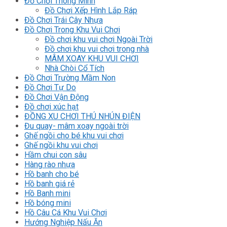
Đồ Chơi Thông Minh
Đồ Chơi Xếp Hình Lắp Ráp
Đồ Chơi Trái Cây Nhựa
Đồ Chơi Trong Khu Vui Chơi
Đồ chơi khu vui chơi Ngoài Trời
Đồ chơi khu vui chơi trong nhà
MÂM XOAY KHU VUI CHƠI
Nhà Chòi Cổ Tích
Đồ Chơi Trường Mầm Non
Đồ Chơi Tự Do
Đồ Chơi Vận Động
Đồ chơi xúc hạt
ĐỒNG XU CHƠI THÚ NHÚN ĐIỆN
Đu quay- mâm xoay ngoài trời
Ghế ngồi cho bé khu vui chơi
Ghế ngồi khu vui chơi
Hầm chui con sâu
Hàng rào nhựa
Hồ banh cho bé
Hồ banh giá rẻ
Hồ Banh mini
Hồ bóng mini
Hồ Câu Cá Khu Vui Chơi
Hướng Nghiệp Nấu Ăn