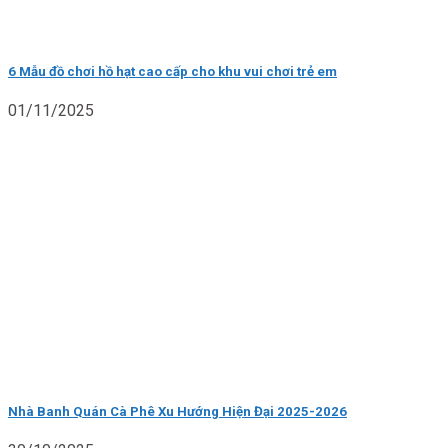
6 Mẫu đồ chơi hồ hạt cao cấp cho khu vui chơi trẻ em
01/11/2025
Nhà Banh Quán Cà Phê Xu Hướng Hiện Đại 2025-2026