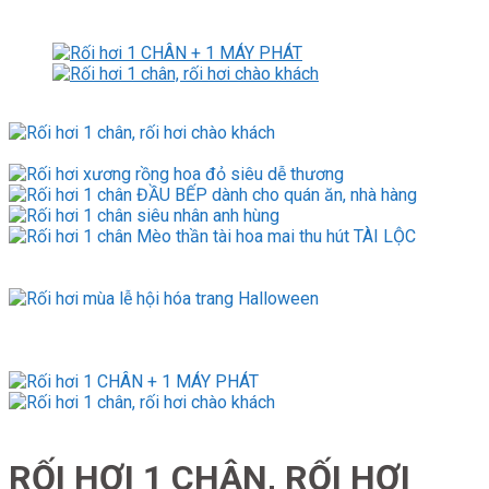
RỐI HƠI 1 CHÂN, RỐI HƠI