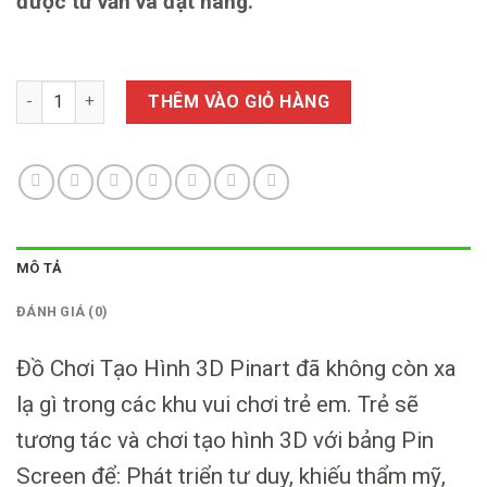
được tư vấn và đặt hàng.
Đồ Chơi Tạo Hình 3D Pinart Cho Bé Khu Vui Chơi Trẻ Em số lư
THÊM VÀO GIỎ HÀNG
MÔ TẢ
ĐÁNH GIÁ (0)
Đồ Chơi Tạo Hình 3D Pinart đã không còn xa
lạ gì trong các khu vui chơi trẻ em. Trẻ sẽ
tương tác và chơi tạo hình 3D với bảng Pin
Screen để: Phát triển tư duy, khiếu thẩm mỹ,