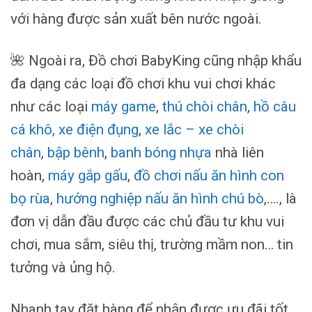
với hàng được sản xuất bên nước ngoài.
🌺 Ngoài ra, Đồ chơi BabyKing cũng nhập khẩu
đa dạng các loại đồ chơi khu vui chơi khác
như các loại
máy game
,
thú chòi chân
,
hồ câu
cá khô
,
xe điện đụng
,
xe lắc – xe chòi
chân
,
bập bênh
,
banh bóng nhựa
nhà liên
hoàn,
máy gắp gấu
,
đồ chơi nấu ăn hình con
bọ rùa
,
hướng nghiệp nấu ăn hình chú bò
,…., là
đơn vị dẫn đầu được các chủ đầu tư khu vui
chơi, mua sắm, siêu thị, trường mầm non… tin
tưởng và ủng hộ.
Nhanh tay đặt hàng để nhận được ưu đãi tốt