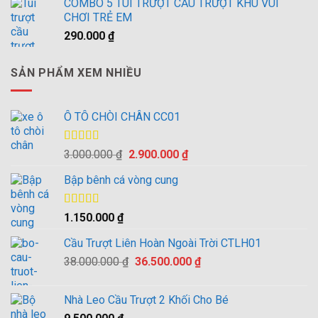
COMBO 5 TÚI TRƯỢT CẦU TRƯỢT KHU VUI
CHƠI TRẺ EM
290.000
₫
SẢN PHẨM XEM NHIỀU
Ô TÔ CHÒI CHÂN CC01
Được xếp
Giá
Giá
3.000.000
₫
2.900.000
₫
hạng
4.00
gốc
hiện
5 sao
Bập bênh cá vòng cung
là:
tại
3.000.000 ₫.
là:
2.900.000 ₫.
Được xếp
1.150.000
₫
hạng
4.00
5 sao
Cầu Trượt Liên Hoàn Ngoài Trời CTLH01
Giá
Giá
38.000.000
₫
36.500.000
₫
gốc
hiện
là:
tại
Nhà Leo Cầu Trượt 2 Khối Cho Bé
38.000.000 ₫.
là: