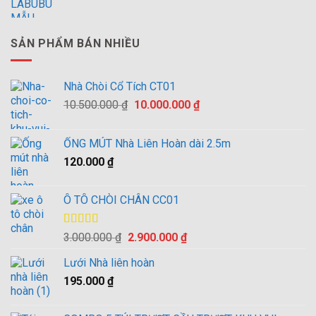
SẢN PHẨM BÁN NHIỀU
Nhà Chòi Cổ Tích CT01
Giá
Giá
10.500.000
₫
10.000.000
₫
gốc
hiện
là:
tại
ỐNG MÚT Nhà Liên Hoàn dài 2.5m
10.500.000 ₫.
là:
120.000
₫
10.000.000 ₫.
Ô TÔ CHÒI CHÂN CC01
Được xếp
Giá
Giá
3.000.000
₫
2.900.000
₫
hạng
4.00
gốc
hiện
5 sao
Lưới Nhà liên hoàn
là:
tại
195.000
₫
3.000.000 ₫.
là:
2.900.000 ₫.