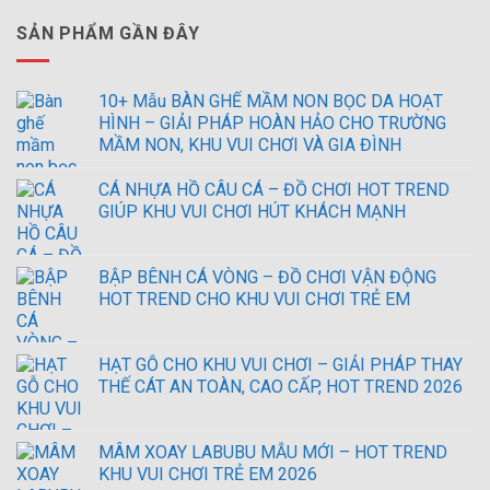
SẢN PHẨM GẦN ĐÂY
10+ Mẫu BÀN GHẾ MẦM NON BỌC DA HOẠT
HÌNH – GIẢI PHÁP HOÀN HẢO CHO TRƯỜNG
MẦM NON, KHU VUI CHƠI VÀ GIA ĐÌNH
CÁ NHỰA HỒ CÂU CÁ – ĐỒ CHƠI HOT TREND
GIÚP KHU VUI CHƠI HÚT KHÁCH MẠNH
BẬP BÊNH CÁ VÒNG – ĐỒ CHƠI VẬN ĐỘNG
HOT TREND CHO KHU VUI CHƠI TRẺ EM
HẠT GỖ CHO KHU VUI CHƠI – GIẢI PHÁP THAY
THẾ CÁT AN TOÀN, CAO CẤP, HOT TREND 2026
MÂM XOAY LABUBU MẪU MỚI – HOT TREND
KHU VUI CHƠI TRẺ EM 2026