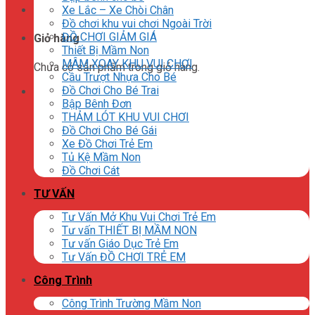
Xe Lắc – Xe Chòi Chân
Đồ chơi khu vui chơi Ngoài Trời
ĐỒ CHƠI GIẢM GIÁ
Giỏ hàng
Thiết Bị Mầm Non
MÂM XOAY KHU VUI CHƠI
Chưa có sản phẩm trong giỏ hàng.
Cầu Trượt Nhựa Cho Bé
Đồ Chơi Cho Bé Trai
Bập Bênh Đơn
THẢM LÓT KHU VUI CHƠI
Đồ Chơi Cho Bé Gái
Xe Đồ Chơi Trẻ Em
Tủ Kệ Mầm Non
Đồ Chơi Cát
TƯ VẤN
Tư Vấn Mở Khu Vui Chơi Trẻ Em
Tư vấn THIẾT BỊ MẦM NON
Tư vấn Giáo Dục Trẻ Em
Tư Vấn ĐỒ CHƠI TRẺ EM
Công Trình
Công Trình Trường Mầm Non