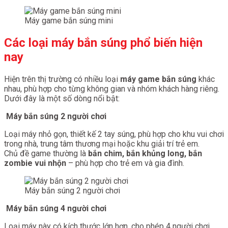
Máy game bắn súng mini
Các loại máy bắn súng phổ biến hiện
nay
Hiện trên thị trường có nhiều loại
máy game bắn súng
khác
nhau, phù hợp cho từng không gian và nhóm khách hàng riêng.
Dưới đây là một số dòng nổi bật:
Máy bắn súng 2 người chơi
Loại máy nhỏ gọn, thiết kế 2 tay súng, phù hợp cho khu vui chơi
trong nhà, trung tâm thương mại hoặc khu giải trí trẻ em.
Chủ đề game thường là
bắn chim, bắn khủng long, bắn
zombie vui nhộn
– phù hợp cho trẻ em và gia đình.
Máy bắn súng 2 người chơi
Máy bắn súng 4 người chơi
Loại máy này có kích thước lớn hơn, cho phép 4 người chơi