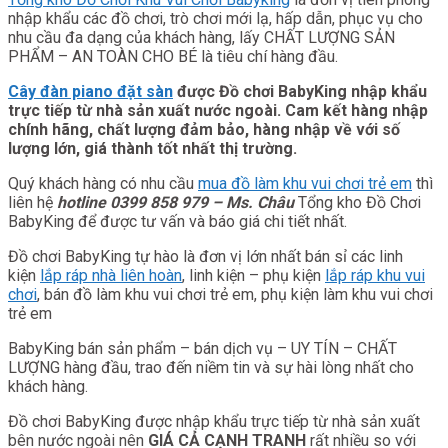
nhập khẩu các đồ chơi, trò chơi mới lạ, hấp dẫn, phục vụ cho
nhu cầu đa dạng của khách hàng, lấy CHẤT LƯỢNG SẢN
PHẨM – AN TOÀN CHO BÉ là tiêu chí hàng đầu.
Cây đàn piano đặt sàn
được Đồ chơi BabyKing nhập khẩu
trực tiếp từ nhà sản xuất nước ngoài. Cam kết hàng nhập
chính hãng, chất lượng đảm bảo, hàng nhập về với số
lượng lớn, giá thành tốt nhất thị trường.
Quý khách hàng có nhu cầu
mua đồ làm khu vui chơi trẻ em
thì
liên hệ
hotline 0399 858 979 – Ms. Châu
Tổng kho Đồ Chơi
BabyKing để được tư vấn và báo giá chi tiết nhất.
Đồ chơi BabyKing tự hào là đơn vị lớn nhất bán sỉ các linh
kiện
lắp ráp nhà liên hoàn
, linh kiện – phụ kiện
lắp ráp khu vui
chơi
, bán đồ làm khu vui chơi trẻ em, phụ kiện làm khu vui chơi
trẻ em
BabyKing bán sản phẩm – bán dịch vụ – UY TÍN – CHẤT
LƯỢNG hàng đầu, trao đến niềm tin và sự hài lòng nhất cho
khách hàng.
Đồ chơi BabyKing được nhập khẩu trực tiếp từ nhà sản xuất
bên nước ngoài nên
GIÁ CẢ CẠNH TRANH
rất nhiều so với