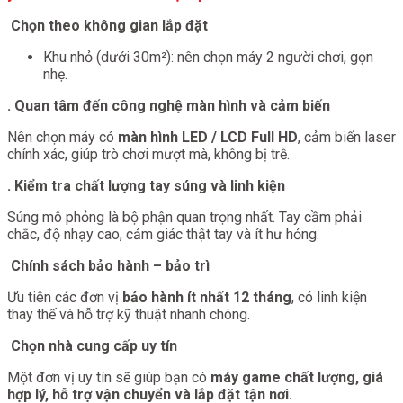
Chọn theo không gian lắp đặt
Khu nhỏ (dưới 30m²): nên chọn máy 2 người chơi, gọn
nhẹ.
. Quan tâm đến công nghệ màn hình và cảm biến
Nên chọn máy có
màn hình LED / LCD Full HD
, cảm biến laser
chính xác, giúp trò chơi mượt mà, không bị trễ.
. Kiểm tra chất lượng tay súng và linh kiện
Súng mô phỏng là bộ phận quan trọng nhất. Tay cầm phải
chắc, độ nhạy cao, cảm giác thật tay và ít hư hỏng.
Chính sách bảo hành – bảo trì
Ưu tiên các đơn vị
bảo hành ít nhất 12 tháng
, có linh kiện
thay thế và hỗ trợ kỹ thuật nhanh chóng.
Chọn nhà cung cấp uy tín
Một đơn vị uy tín sẽ giúp bạn có
máy game chất lượng, giá
hợp lý, hỗ trợ vận chuyển và lắp đặt tận nơi.