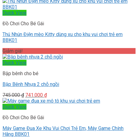
Quick View
Đồ Chơi Cho Bé Gái
Thú Nhún Điện mèo Kitty dùng xu cho khu vui chơi trẻ em
BBK01
Giảm giá!
Quick View
Bập bênh cho bé
Bập Bênh Nhựa 2 chỗ ngồi
Giá
Giá
745.000
₫
741.000
₫
gốc
hiện
là:
tại
Quick View
745.000 ₫.
là:
Đồ Chơi Cho Bé Gái
741.000 ₫.
Máy Game Đua Xe Khu Vui Chơi Trẻ Em, Máy Game Chính
Hãng BBK01