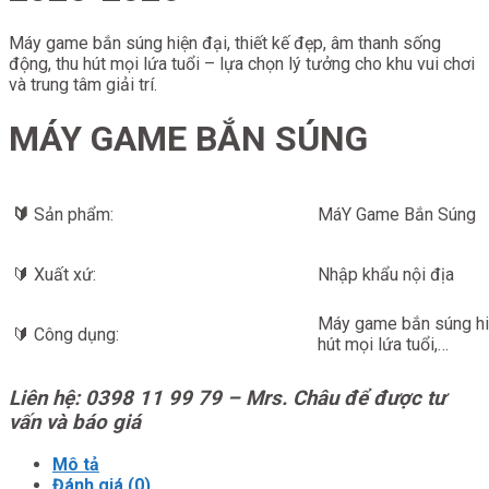
Máy game bắn súng hiện đại, thiết kế đẹp, âm thanh sống
động, thu hút mọi lứa tuổi – lựa chọn lý tưởng cho khu vui chơi
và trung tâm giải trí.
MÁY GAME BẮN SÚNG
🔰
Sản phẩm:
MáY Game Bắn Súng
🔰 Xuất xứ:
Nhập khẩu nội địa
Máy game bắn súng hiệ
🔰 Công dụng:
hút mọi lứa tuổi,…
Liên hệ: 0398 11 99 79 – Mrs. Châu để được tư
vấn và báo giá
Mô tả
Đánh giá (0)