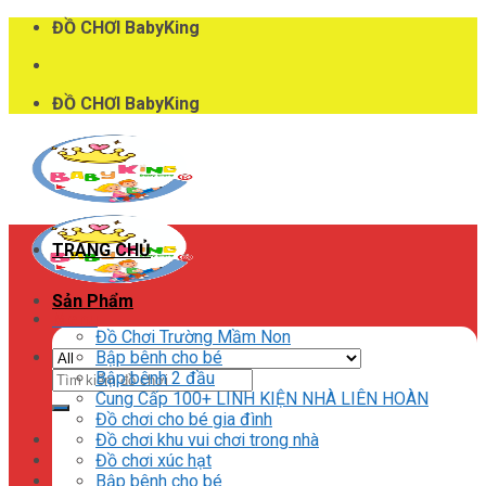
Skip
ĐỒ CHƠI BabyKing
to
content
ĐỒ CHƠI BabyKing
TRANG CHỦ
Sản Phẩm
Menu
Đồ Chơi Trường Mầm Non
Bập bênh cho bé
Tìm
Bập bênh 2 đầu
kiếm:
Cung Cấp 100+ LINH KIỆN NHÀ LIÊN HOÀN
Đồ chơi cho bé gia đình
Đồ chơi khu vui chơi trong nhà
Đồ chơi xúc hạt
Bập bênh cho bé