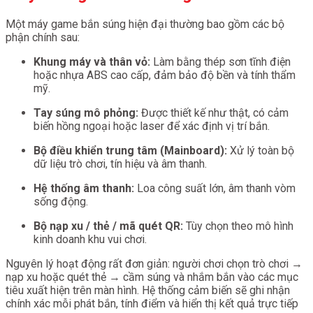
Một máy game bắn súng hiện đại thường bao gồm các bộ
phận chính sau:
Khung máy và thân vỏ:
Làm bằng thép sơn tĩnh điện
hoặc nhựa ABS cao cấp, đảm bảo độ bền và tính thẩm
mỹ.
Tay súng mô phỏng:
Được thiết kế như thật, có cảm
biến hồng ngoại hoặc laser để xác định vị trí bắn.
Bộ điều khiển trung tâm (Mainboard):
Xử lý toàn bộ
dữ liệu trò chơi, tín hiệu và âm thanh.
Hệ thống âm thanh:
Loa công suất lớn, âm thanh vòm
sống động.
Bộ nạp xu / thẻ / mã quét QR:
Tùy chọn theo mô hình
kinh doanh khu vui chơi.
Nguyên lý hoạt động rất đơn giản: người chơi chọn trò chơi →
nạp xu hoặc quét thẻ → cầm súng và nhắm bắn vào các mục
tiêu xuất hiện trên màn hình. Hệ thống cảm biến sẽ ghi nhận
chính xác mỗi phát bắn, tính điểm và hiển thị kết quả trực tiếp