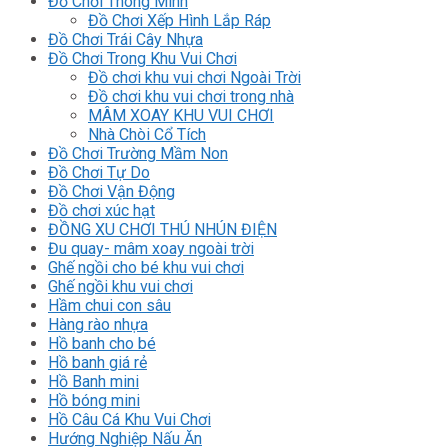
Đồ Chơi Thông Minh
Đồ Chơi Xếp Hình Lắp Ráp
Đồ Chơi Trái Cây Nhựa
Đồ Chơi Trong Khu Vui Chơi
Đồ chơi khu vui chơi Ngoài Trời
Đồ chơi khu vui chơi trong nhà
MÂM XOAY KHU VUI CHƠI
Nhà Chòi Cổ Tích
Đồ Chơi Trường Mầm Non
Đồ Chơi Tự Do
Đồ Chơi Vận Động
Đồ chơi xúc hạt
ĐỒNG XU CHƠI THÚ NHÚN ĐIỆN
Đu quay- mâm xoay ngoài trời
Ghế ngồi cho bé khu vui chơi
Ghế ngồi khu vui chơi
Hầm chui con sâu
Hàng rào nhựa
Hồ banh cho bé
Hồ banh giá rẻ
Hồ Banh mini
Hồ bóng mini
Hồ Câu Cá Khu Vui Chơi
Hướng Nghiệp Nấu Ăn