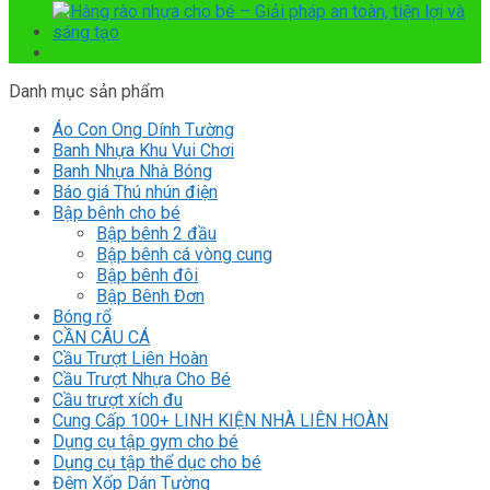
Danh mục sản phẩm
Áo Con Ong Dính Tường
Banh Nhựa Khu Vui Chơi
Banh Nhựa Nhà Bóng
Báo giá Thú nhún điện
Bập bênh cho bé
Bập bênh 2 đầu
Bập bênh cá vòng cung
Bập bênh đôi
Bập Bênh Đơn
Bóng rổ
CẦN CÂU CÁ
Cầu Trượt Liên Hoàn
Cầu Trượt Nhựa Cho Bé
Cầu trượt xích đu
Cung Cấp 100+ LINH KIỆN NHÀ LIÊN HOÀN
Dụng cụ tập gym cho bé
Dụng cụ tập thể dục cho bé
Đệm Xốp Dán Tường