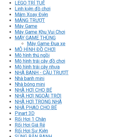
LEGO TRÍ TUỆ
Linh kiện đồ chơi
Mâm Xoay Điện
MÁNG TRƯỢT
Máy Game
Máy Game Khu Vui Chơi
MÁY GAME THÙNG
Máy Game Đua xe
MÔ HÌNH ĐỒ CHƠI
Mô hình thú ngồi
Mô hình trái cây đồ chơi
Mô hình trái cây nhựa
NHÀ BANH - CẦU TRƯỢT
Nhà banh mini
Nhà bóng mini
NHÀ HƠI CHO BÉ
NHÀ HƠI NGOÀI TRỜI
NHÀ HƠI TRONG NHÀ
NHÀ PHAO CHO BÉ
Pinart 3D
Rối Hơi 1 Chân
Rối Hơi Giá Rẻ
Rối Hơi Sự Kiện
SÚNG BẮN BANH