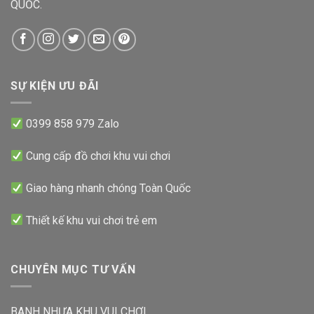
QUỐC.
SỰ KIỆN ƯU ĐÃI
0399 858 979 Zalo
Cung cấp đồ chơi khu vui chơi
Giao hàng nhanh chóng Toàn Quốc
Thiết kế khu vui chơi trẻ em
CHUYÊN MỤC TƯ VẤN
BANH NHỰA KHU VUI CHƠI