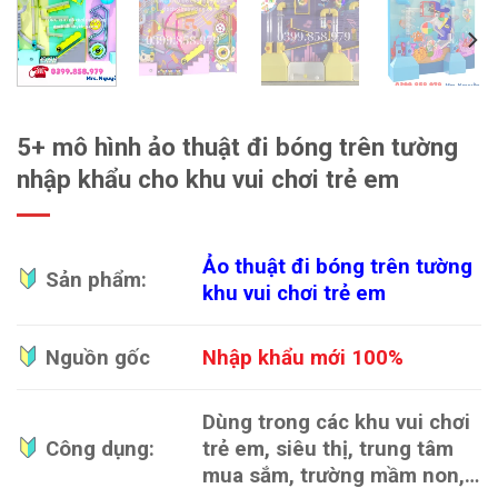
5+ mô hình ảo thuật đi bóng trên tường
nhập khẩu cho khu vui chơi trẻ em
Ảo thuật đi bóng trên tường
Sản phẩm:
khu vui chơi trẻ em
Nguồn gốc
Nhập khẩu mới 100%
Dùng trong các khu vui chơi
Công dụng:
trẻ em, siêu thị, trung tâm
mua sắm, trường mầm non,…