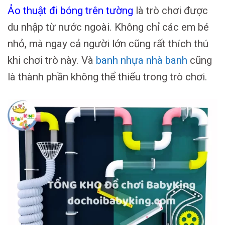
Ảo thuật đi bóng trên tường
là trò chơi được
du nhập từ nước ngoài. Không chỉ các em bé
nhỏ, mà ngay cả người lớn cũng rất thích thú
khi chơi trò này. Và
banh nhựa nhà banh
cũng
là thành phần không thể thiếu trong trò chơi.