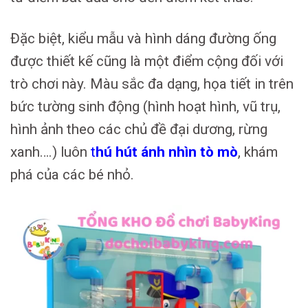
Đặc biệt, kiểu mẫu và hình dáng đường ống
được thiết kế cũng là một điểm cộng đối với
trò chơi này. Màu sắc đa dạng, họa tiết in trên
bức tường sinh động (hình hoạt hình, vũ trụ,
hình ảnh theo các chủ đề đại dương, rừng
xanh….) luôn
t
hú hút ánh nhìn tò mò
, khám
phá của các bé nhỏ.