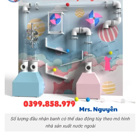
Số lượng đầu nhận banh có thể dao động tùy theo mô hình
nhà sản xuất nước ngoài