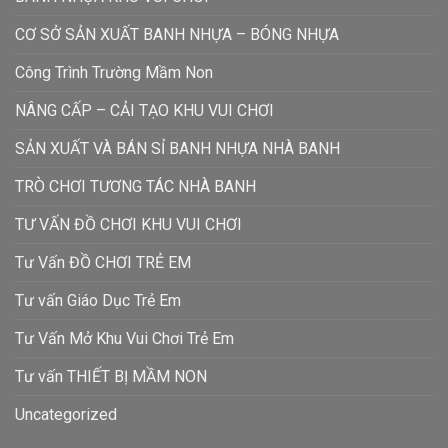
CƠ SỞ SẢN XUẤT BANH NHỰA – BÓNG NHỰA
Công Trình Trường Mầm Non
NÂNG CẤP – CẢI TẠO KHU VUI CHƠI
SẢN XUẤT VÀ BÁN SỈ BANH NHỰA NHÀ BANH
TRÒ CHƠI TƯƠNG TÁC NHÀ BANH
TƯ VẤN ĐỒ CHƠI KHU VUI CHƠI
Tư Vấn ĐỒ CHƠI TRẺ EM
Tư vấn Giáo Dục Trẻ Em
Tư Vấn Mở Khu Vui Chơi Trẻ Em
Tư vấn THIẾT BỊ MẦM NON
Uncategorized