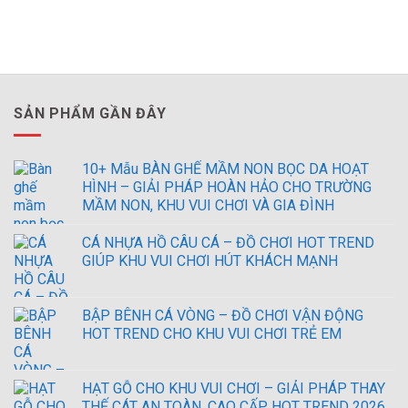
SẢN PHẨM GẦN ĐÂY
10+ Mẫu BÀN GHẾ MẦM NON BỌC DA HOẠT
HÌNH – GIẢI PHÁP HOÀN HẢO CHO TRƯỜNG
MẦM NON, KHU VUI CHƠI VÀ GIA ĐÌNH
CÁ NHỰA HỒ CÂU CÁ – ĐỒ CHƠI HOT TREND
GIÚP KHU VUI CHƠI HÚT KHÁCH MẠNH
BẬP BÊNH CÁ VÒNG – ĐỒ CHƠI VẬN ĐỘNG
HOT TREND CHO KHU VUI CHƠI TRẺ EM
HẠT GỖ CHO KHU VUI CHƠI – GIẢI PHÁP THAY
THẾ CÁT AN TOÀN, CAO CẤP, HOT TREND 2026