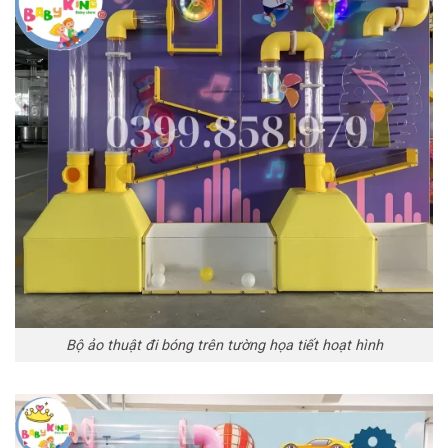
Bộ ảo thuật đi bóng trên tường họa tiết hoạt hình