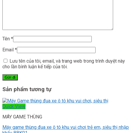
Tên
*
Email
*
Lưu tên của tôi, email, và trang web trong trình duyệt này
cho lần bình luận kế tiếp của tôi.
Sản phẩm tương tự
Quick View
MÁY GAME THÙNG
Máy game thùng đua xe ô tô khu vui chơi trẻ em, siêu thị nhập
khẩu BBK01