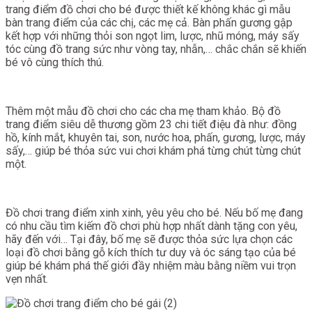
trang điểm đồ chơi cho bé được thiết kế không khác gì mẫu
bàn trang điểm của các chị, các mẹ cả. Bàn phấn gương gập
kết hợp với những thỏi son ngọt lim, lược, nhũ móng, máy sấy
tóc cùng đồ trang sức như vòng tay, nhẫn,… chắc chắn sẽ khiến
bé vô cùng thích thú.
Thêm một mẫu đồ chơi cho các cha mẹ tham khảo. Bộ đồ
trang điểm siêu dễ thương gồm 23 chi tiết điệu đà như: đồng
hồ, kính mắt, khuyên tai, son, nước hoa, phấn, gương, lược, máy
sấy,… giúp bé thỏa sức vui chơi khám phá từng chút từng chút
một.
Đồ chơi trang điểm xinh xinh, yêu yêu cho bé. Nếu bố mẹ đang
có nhu cầu tìm kiếm đồ chơi phù hợp nhất dành tặng con yêu,
hãy đến với… Tại đây, bố mẹ sẽ được thỏa sức lựa chọn các
loại đồ chơi bằng gỗ kích thích tư duy và óc sáng tạo của bé
giúp bé khám phá thế giới đầy nhiệm màu bằng niềm vui trọn
vẹn nhất.