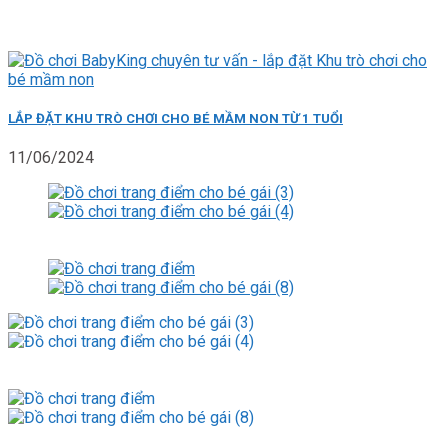
LẮP ĐẶT KHU TRÒ CHƠI CHO BÉ MẦM NON TỪ 1 TUỔI
11/06/2024