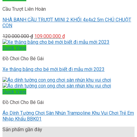
Cầu Trượt Liên Hoàn
NHÀ BANH CẦU TRƯỢT MINI 2 KHỐI 4x4x2.5m CHÚ CHUỘT
CON
Giá
Giá
120.000.000
₫
109.000.000
₫
gốc
hiện
là:
tại
Quick View
120.000.000 ₫.
là:
Đồ Chơi Cho Bé Gái
109.000.000 ₫.
Xe thăng bằng cho bé mới biết đi mẫu mới 2023
Quick View
Đồ Chơi Cho Bé Gái
Áo Dính Tường Chơi Sàn Nhún Trampoline Khu Vui Chơi Trẻ Em
Nhập Khẩu BBK01
Sản phẩm gần đây