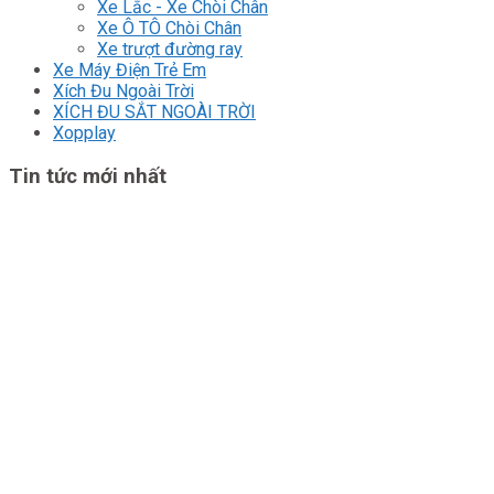
Xe Lắc - Xe Chòi Chân
Xe Ô TÔ Chòi Chân
Xe trượt đường ray
Xe Máy Điện Trẻ Em
Xích Đu Ngoài Trời
XÍCH ĐU SẮT NGOÀI TRỜI
Xopplay
Tin tức mới nhất