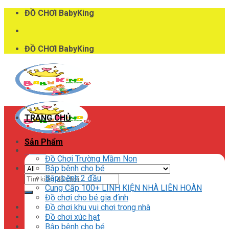
Skip
ĐỒ CHƠI BabyKing
to
content
ĐỒ CHƠI BabyKing
TRANG CHỦ
Sản Phẩm
Menu
Đồ Chơi Trường Mầm Non
Bập bênh cho bé
Tìm
Bập bênh 2 đầu
kiếm:
Cung Cấp 100+ LINH KIỆN NHÀ LIÊN HOÀN
Đồ chơi cho bé gia đình
Đồ chơi khu vui chơi trong nhà
Đồ chơi xúc hạt
Bập bênh cho bé