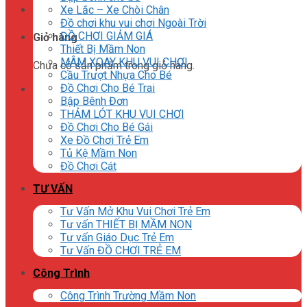
Xe Lắc – Xe Chòi Chân
Đồ chơi khu vui chơi Ngoài Trời
ĐỒ CHƠI GIẢM GIÁ
Giỏ hàng
Thiết Bị Mầm Non
MÂM XOAY KHU VUI CHƠI
Chưa có sản phẩm trong giỏ hàng.
Cầu Trượt Nhựa Cho Bé
Đồ Chơi Cho Bé Trai
Bập Bênh Đơn
THẢM LÓT KHU VUI CHƠI
Đồ Chơi Cho Bé Gái
Xe Đồ Chơi Trẻ Em
Tủ Kệ Mầm Non
Đồ Chơi Cát
TƯ VẤN
Tư Vấn Mở Khu Vui Chơi Trẻ Em
Tư vấn THIẾT BỊ MẦM NON
Tư vấn Giáo Dục Trẻ Em
Tư Vấn ĐỒ CHƠI TRẺ EM
Công Trình
Công Trình Trường Mầm Non