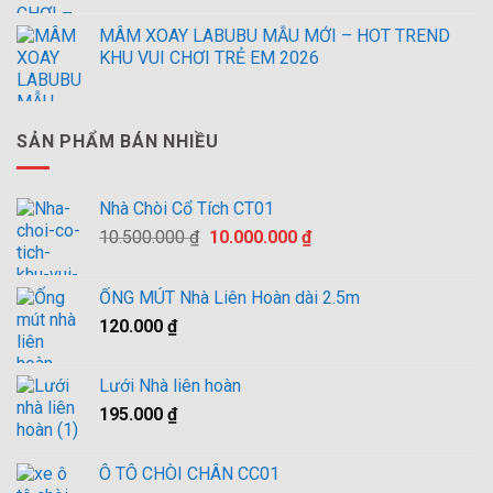
MÂM XOAY LABUBU MẪU MỚI – HOT TREND
KHU VUI CHƠI TRẺ EM 2026
SẢN PHẨM BÁN NHIỀU
Nhà Chòi Cổ Tích CT01
Giá
Giá
10.500.000
₫
10.000.000
₫
gốc
hiện
là:
tại
ỐNG MÚT Nhà Liên Hoàn dài 2.5m
10.500.000 ₫.
là:
120.000
₫
10.000.000 ₫.
Lưới Nhà liên hoàn
195.000
₫
Ô TÔ CHÒI CHÂN CC01