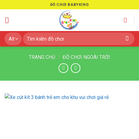
Skip
ĐỒ CHƠI BABYKING
to
content
Tìm
kiếm:
TRANG CHỦ
/
ĐỒ CHƠI NGOÀI TRỜI