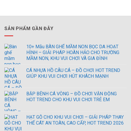
SẢN PHẨM GẦN ĐÂY
10+ Mẫu BÀN GHẾ MẦM NON BỌC DA HOẠT
HÌNH – GIẢI PHÁP HOÀN HẢO CHO TRƯỜNG
MẦM NON, KHU VUI CHƠI VÀ GIA ĐÌNH
CÁ NHỰA HỒ CÂU CÁ – ĐỒ CHƠI HOT TREND
GIÚP KHU VUI CHƠI HÚT KHÁCH MẠNH
BẬP BÊNH CÁ VÒNG – ĐỒ CHƠI VẬN ĐỘNG
HOT TREND CHO KHU VUI CHƠI TRẺ EM
HẠT GỖ CHO KHU VUI CHƠI – GIẢI PHÁP THAY
THẾ CÁT AN TOÀN, CAO CẤP, HOT TREND 2026