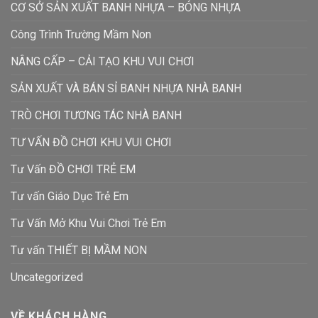
CƠ SỞ SẢN XUẤT BANH NHỰA – BÓNG NHỰA
Công Trình Trường Mầm Non
NÂNG CẤP – CẢI TẠO KHU VUI CHƠI
SẢN XUẤT VÀ BÁN SỈ BANH NHỰA NHÀ BANH
TRÒ CHƠI TƯƠNG TÁC NHÀ BANH
TƯ VẤN ĐỒ CHƠI KHU VUI CHƠI
Tư Vấn ĐỒ CHƠI TRẺ EM
Tư vấn Giáo Dục Trẻ Em
Tư Vấn Mở Khu Vui Chơi Trẻ Em
Tư vấn THIẾT BỊ MẦM NON
Uncategorized
VỀ KHÁCH HÀNG