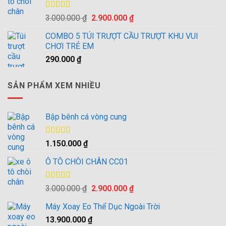
Được xếp
Giá
Giá
3.000.000
₫
2.900.000
₫
hạng
4.00
gốc
hiện
5 sao
COMBO 5 TÚI TRƯỢT CẦU TRƯỢT KHU VUI
là:
tại
CHƠI TRẺ EM
3.000.000 ₫.
là:
290.000
₫
2.900.000 ₫.
SẢN PHẨM XEM NHIỀU
Bập bênh cá vòng cung
Được xếp
1.150.000
₫
hạng
4.00
5 sao
Ô TÔ CHÒI CHÂN CC01
Được xếp
Giá
Giá
3.000.000
₫
2.900.000
₫
hạng
4.00
gốc
hiện
5 sao
Máy Xoay Eo Thể Dục Ngoài Trời
là:
tại
13.900.000
₫
3.000.000 ₫.
là: