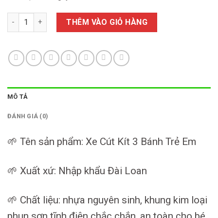
Xe Cút Kít 3 Bánh Trẻ Em Nhập Khẩu Chính Hãng Giá Rẻ số lượ
THÊM VÀO GIỎ HÀNG
MÔ TẢ
ĐÁNH GIÁ (0)
🌱 Tên sản phẩm: Xe Cút Kít 3 Bánh Trẻ Em
🌱 Xuất xứ: Nhập khẩu Đài Loan
🌱 Chất liệu: nhựa nguyên sinh, khung kim loại
phun sơn tĩnh điện chắc chắn, an toàn cho bé