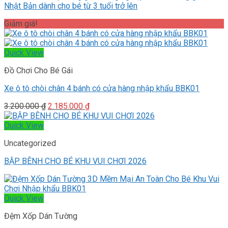
Nhật Bản dành cho bé từ 3 tuổi trở lên
Giảm giá!
Quick View
Đồ Chơi Cho Bé Gái
Xe ô tô chòi chân 4 bánh có cửa hàng nhập khẩu BBK01
Giá
Giá
3.200.000
₫
2.185.000
₫
gốc
hiện
là:
tại
Quick View
3.200.000 ₫.
là:
Uncategorized
2.185.000 ₫.
BẬP BÊNH CHO BÉ KHU VUI CHƠI 2026
Quick View
Đệm Xốp Dán Tường