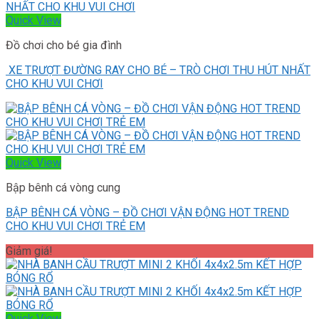
Quick View
Đồ chơi cho bé gia đình
XE TRƯỢT ĐƯỜNG RAY CHO BÉ – TRÒ CHƠI THU HÚT NHẤT
CHO KHU VUI CHƠI
Quick View
Bập bênh cá vòng cung
BẬP BÊNH CÁ VÒNG – ĐỒ CHƠI VẬN ĐỘNG HOT TREND
CHO KHU VUI CHƠI TRẺ EM
Giảm giá!
Quick View