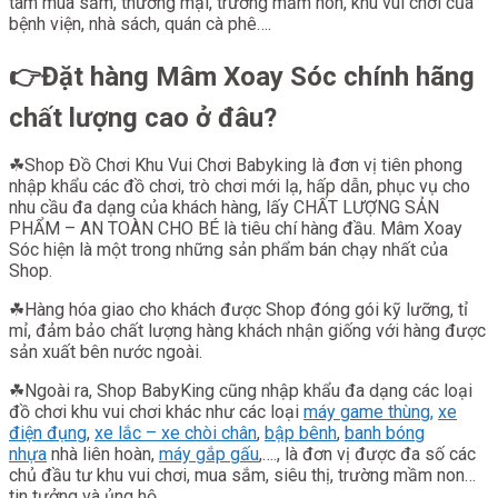
tâm mua sắm, thương mại, trường mầm non, khu vui chơi của
bệnh viện, nhà sách, quán cà phê….
👉Đặt hàng Mâm Xoay Sóc chính hãng
chất lượng cao ở đâu?
☘Shop Đồ Chơi Khu Vui Chơi Babyking là đơn vị tiên phong
nhập khẩu các đồ chơi, trò chơi mới lạ, hấp dẫn, phục vụ cho
nhu cầu đa dạng của khách hàng, lấy CHẤT LƯỢNG SẢN
PHẨM – AN TOÀN CHO BÉ là tiêu chí hàng đầu. Mâm Xoay
Sóc hiện là một trong những sản phẩm bán chạy nhất của
Shop.
☘Hàng hóa giao cho khách được Shop đóng gói kỹ lưỡng, tỉ
mỉ, đảm bảo chất lượng hàng khách nhận giống với hàng được
sản xuất bên nước ngoài.
☘Ngoài ra, Shop BabyKing cũng nhập khẩu đa dạng các loại
đồ chơi khu vui chơi khác như các loại
máy game thùng,
xe
điện đụng
,
xe lắc – xe chòi chân
,
bập bênh
,
banh bóng
nhựa
nhà liên hoàn,
máy gắp gấu
,…., là đơn vị được đa số các
chủ đầu tư khu vui chơi, mua sắm, siêu thị, trường mầm non…
tin tưởng và ủng hộ.