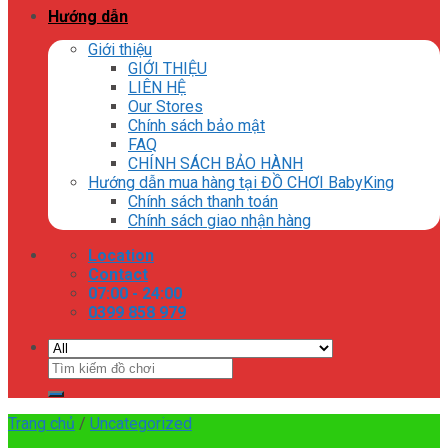
Hướng dẫn
Giới thiệu
GIỚI THIỆU
LIÊN HỆ
Our Stores
Chính sách bảo mật
FAQ
CHÍNH SÁCH BẢO HÀNH
Hướng dẫn mua hàng tại ĐỒ CHƠI BabyKing
Chính sách thanh toán
Chính sách giao nhận hàng
Location
Contact
07:00 - 24:00
0399 858 979
Tìm
kiếm:
Trang chủ
/
Uncategorized