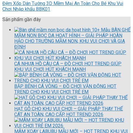
Đệm Xốp Dán Tường 3D Mềm Mại An Toàn Cho Bé Khu Vui
Chơi Nhập khẩu BBK01
Sản phẩm gần đây
10+ Mẫu BÀN GHẾ
MẦM NON BỌC DA HOẠT HÌNH – GIẢI PHÁP HOÀN
HẢO CHO TRƯỜNG MẦM NON, KHU VUI CHƠI VÀ GIA
ĐÌNH
CÁ NHỰA HỒ CÂU CÁ – ĐỒ CHƠI HOT TREND GIÚP
KHU VUI CHƠI HÚT KHÁCH MẠNH
BẬP BÊNH CÁ VÒNG – ĐỒ CHƠI VẬN ĐỘNG HOT
TREND CHO KHU VUI CHƠI TRẺ EM
HẠT GỖ CHO KHU VUI CHƠI – GIẢI PHÁP THAY THẾ
CÁT AN TOÀN, CAO CẤP, HOT TREND 2026
MÂM XOAY LABUBU MẪU MỚI – HOT TREND KHU VUI