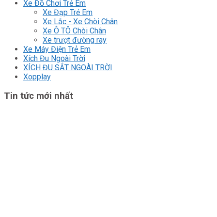
Xe Đồ Chơi Trẻ Em
Xe Đạp Trẻ Em
Xe Lắc - Xe Chòi Chân
Xe Ô TÔ Chòi Chân
Xe trượt đường ray
Xe Máy Điện Trẻ Em
Xích Đu Ngoài Trời
XÍCH ĐU SẮT NGOÀI TRỜI
Xopplay
Tin tức mới nhất