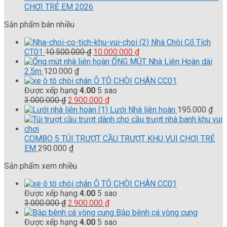
CHƠI TRẺ EM 2026
Sản phẩm bán nhiều
Nhà Chòi Cổ Tích
Giá
Giá
CT01
10.500.000
₫
10.000.000
₫
gốc
hiện
ỐNG MÚT Nhà Liên Hoàn dài
là:
tại
2.5m
120.000
₫
10.500.000 ₫.
là:
Ô TÔ CHÒI CHÂN CC01
10.000.000 ₫.
Được xếp hạng
4.00
5 sao
Giá
Giá
3.000.000
₫
2.900.000
₫
gốc
hiện
Lưới Nhà liên hoàn
195.000
₫
là:
tại
3.000.000 ₫.
là:
2.900.000 ₫.
COMBO 5 TÚI TRƯỢT CẦU TRƯỢT KHU VUI CHƠI TRẺ
EM
290.000
₫
Sản phẩm xem nhiều
Ô TÔ CHÒI CHÂN CC01
Được xếp hạng
4.00
5 sao
Giá
Giá
3.000.000
₫
2.900.000
₫
gốc
hiện
Bập bênh cá vòng cung
là:
tại
Được xếp hạng
4.00
5 sao