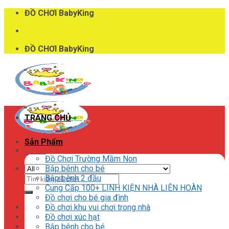
Skip
ĐỒ CHƠI BabyKing
to
content
ĐỒ CHƠI BabyKing
TRANG CHỦ
Sản Phẩm
Menu
Đồ Chơi Trường Mầm Non
Bập bênh cho bé
Tìm
Bập bênh 2 đầu
kiếm:
Cung Cấp 100+ LINH KIỆN NHÀ LIÊN HOÀN
Đồ chơi cho bé gia đình
Đồ chơi khu vui chơi trong nhà
Đồ chơi xúc hạt
Bập bênh cho bé