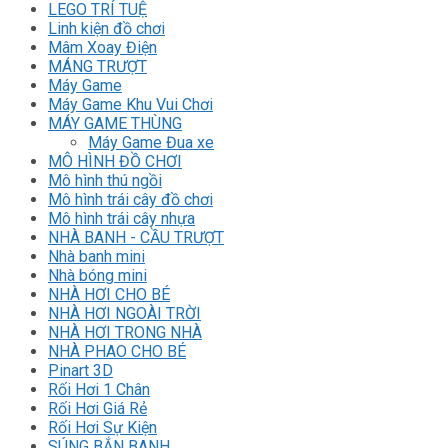
LEGO TRÍ TUỆ
Linh kiện đồ chơi
Mâm Xoay Điện
MÁNG TRƯỢT
Máy Game
Máy Game Khu Vui Chơi
MÁY GAME THÙNG
Máy Game Đua xe
MÔ HÌNH ĐỒ CHƠI
Mô hình thú ngồi
Mô hình trái cây đồ chơi
Mô hình trái cây nhựa
NHÀ BANH - CẦU TRƯỢT
Nhà banh mini
Nhà bóng mini
NHÀ HƠI CHO BÉ
NHÀ HƠI NGOÀI TRỜI
NHÀ HƠI TRONG NHÀ
NHÀ PHAO CHO BÉ
Pinart 3D
Rối Hơi 1 Chân
Rối Hơi Giá Rẻ
Rối Hơi Sự Kiện
SÚNG BẮN BANH