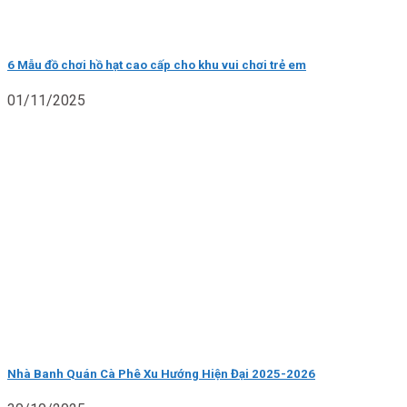
6 Mẫu đồ chơi hồ hạt cao cấp cho khu vui chơi trẻ em
01/11/2025
Nhà Banh Quán Cà Phê Xu Hướng Hiện Đại 2025-2026