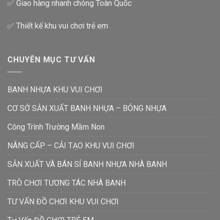
✅ Giao hàng nhanh chóng Toàn Quốc
✅ Thiết kế khu vui chơi trẻ em
CHUYÊN MỤC TƯ VẤN
BANH NHỰA KHU VUI CHƠI
CƠ SỞ SẢN XUẤT BANH NHỰA – BÓNG NHỰA
Công Trình Trường Mầm Non
NÂNG CẤP – CẢI TẠO KHU VUI CHƠI
SẢN XUẤT VÀ BÁN SỈ BANH NHỰA NHÀ BANH
TRÒ CHƠI TƯƠNG TÁC NHÀ BANH
TƯ VẤN ĐỒ CHƠI KHU VUI CHƠI