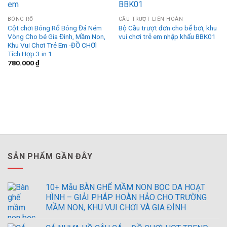
BÓNG RỔ
CẦU TRƯỢT LIÊN HOÀN
Cột chơi Bóng Rổ Bóng Đá Ném
Bộ Cầu trượt đơn cho bể bơi, khu
Vòng Cho bé Gia Đình, Mầm Non,
vui chơi trẻ em nhập khẩu BBK01
Khu Vui Chơi Trẻ Em -ĐỒ CHƠI
Tích Hợp 3 in 1
780.000
₫
SẢN PHẨM GẦN ĐÂY
10+ Mẫu BÀN GHẾ MẦM NON BỌC DA HOẠT
HÌNH – GIẢI PHÁP HOÀN HẢO CHO TRƯỜNG
MẦM NON, KHU VUI CHƠI VÀ GIA ĐÌNH