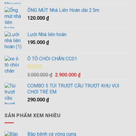
là:
tại
ỐNG MÚT Nhà Liên Hoàn dài 2.5m
10.500.000 ₫.
là:
120.000
₫
10.000.000 ₫.
Lưới Nhà liên hoàn
195.000
₫
Ô TÔ CHÒI CHÂN CC01
Được xếp
Giá
Giá
3.000.000
₫
2.900.000
₫
hạng
4.00
gốc
hiện
5 sao
COMBO 5 TÚI TRƯỢT CẦU TRƯỢT KHU VUI
là:
tại
CHƠI TRẺ EM
3.000.000 ₫.
là:
290.000
₫
2.900.000 ₫.
SẢN PHẨM XEM NHIỀU
Bập bênh cá vòng cung