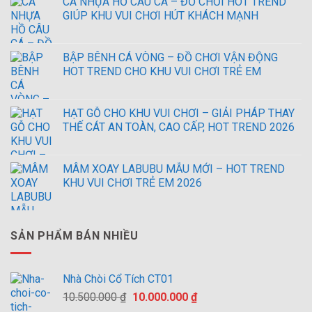
CÁ NHỰA HỒ CÂU CÁ – ĐỒ CHƠI HOT TREND
GIÚP KHU VUI CHƠI HÚT KHÁCH MẠNH
BẬP BÊNH CÁ VÒNG – ĐỒ CHƠI VẬN ĐỘNG
HOT TREND CHO KHU VUI CHƠI TRẺ EM
HẠT GỖ CHO KHU VUI CHƠI – GIẢI PHÁP THAY
THẾ CÁT AN TOÀN, CAO CẤP, HOT TREND 2026
MÂM XOAY LABUBU MẪU MỚI – HOT TREND
KHU VUI CHƠI TRẺ EM 2026
SẢN PHẨM BÁN NHIỀU
Nhà Chòi Cổ Tích CT01
Giá
Giá
10.500.000
₫
10.000.000
₫
gốc
hiện