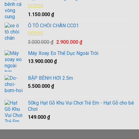
Được xếp
1.150.000
₫
hạng
4.00
5 sao
Ô TÔ CHÒI CHÂN CC01
Được xếp
Giá
Giá
3.000.000
₫
2.900.000
₫
hạng
4.00
gốc
hiện
5 sao
Máy Xoay Eo Thể Dục Ngoài Trời
là:
tại
13.900.000
₫
3.000.000 ₫.
là:
2.900.000 ₫.
BẬP BÊNH HƠI 2.5m
5.500.000
₫
50kg Hạt Gỗ Khu Vui Chơi Trẻ Em - Hạt Gỗ cho bé
Chơi
149.000
₫